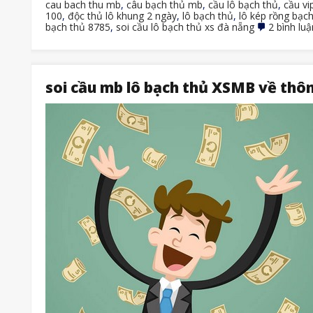
cau bach thu mb
,
câu bạch thủ mb
,
cầu lô bạch thủ
,
cầu vi
100
,
độc thủ lô khung 2 ngày
,
lô bạch thủ
,
lô kép rồng bạc
bạch thủ 8785
,
soi cầu lô bạch thủ xs đà nẵng
2 bình luậ
soi cầu mb lô bạch thủ XSMB về thôn