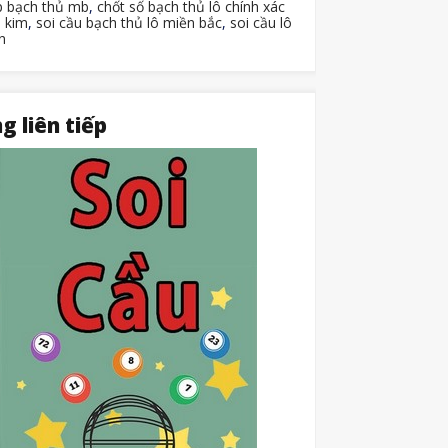
p bạch thủ mb
,
chốt số bạch thủ lô chính xác
h kim
,
soi cầu bạch thủ lô miền bắc
,
soi cầu lô
ở
n
chốt
số
bạch
thủ
lô
g liên tiếp
chính
xác
100
trúng
lớn