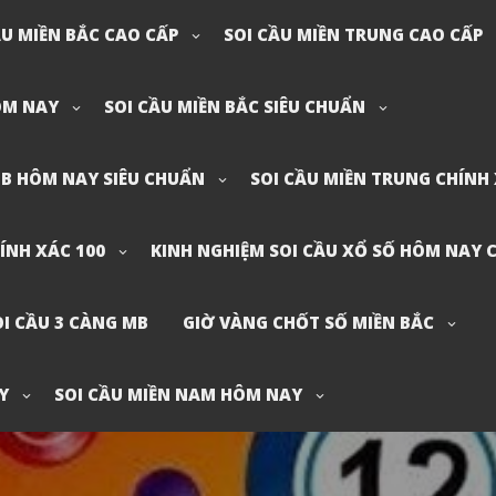
ẦU MIỀN BẮC CAO CẤP
SOI CẦU MIỀN TRUNG CAO CẤP
ÔM NAY
SOI CẦU MIỀN BẮC SIÊU CHUẨN
MB HÔM NAY SIÊU CHUẨN
SOI CẦU MIỀN TRUNG CHÍNH 
ÍNH XÁC 100
KINH NGHIỆM SOI CẦU XỔ SỐ HÔM NAY C
OI CẦU 3 CÀNG MB
GIỜ VÀNG CHỐT SỐ MIỀN BẮC
Y
SOI CẦU MIỀN NAM HÔM NAY