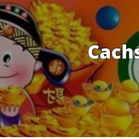
C
a
c
h