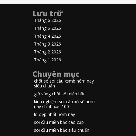
thủ
hôm
Lưu trữ
nay
chất
Tháng 6 2026
lượng
Tháng 5 2026
Tháng 4 2026
Tháng 3 2026
Tháng 2 2026
Tháng 1 2026
Chuyên mục
chốt số soi cầu xsmb hôm nay
siêu chuẩn
giờ vàng chốt số miền bắc
kinh nghiệm soi cầu xổ số hôm
nay chính xác 100
lô đẹp nhất hôm nay
soi cầu miền bắc cao cấp
soi cầu miền bắc siêu chuẩn