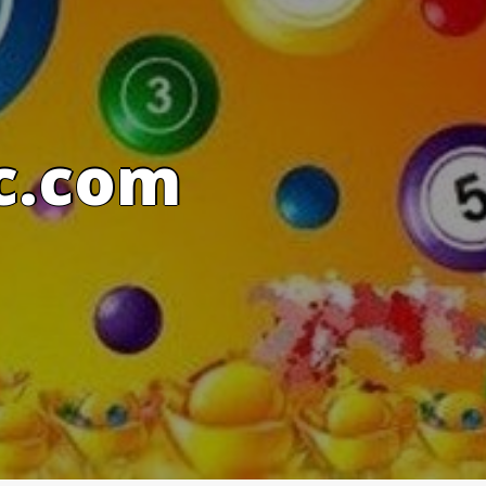
c
.
c
o
m