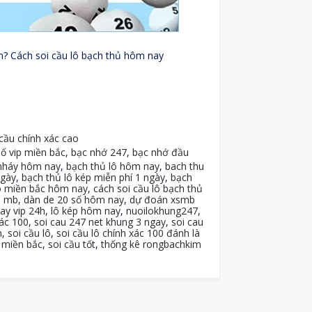
m? Cách soi cầu lô bạch thủ hôm nay
 cầu chính xác cao
số vip miền bắc
,
bạc nhớ 247
,
bạc nhớ đầu
 nháy hôm nay
,
bạch thủ lô hôm nay
,
bach thu
ngày
,
bạch thủ lô kép miễn phí 1 ngày
,
bạch
ô miền bắc hôm nay
,
cách soi cầu lô bạch thủ
o mb
,
dàn de 20 số hôm nay
,
dự đoán xsmb
ay vip 24h
,
lô kép hôm nay
,
nuoilokhung247
,
xác 100
,
soi cau 247 net khung 3 ngay
,
soi cau
m
,
soi cầu lô
,
soi cầu lô chính xác 100 đánh là
ô miền bắc
,
soi cầu tốt
,
thống kê rongbachkim