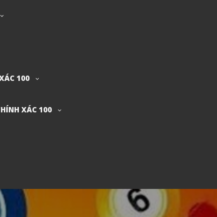
XÁC 100
HÍNH XÁC 100