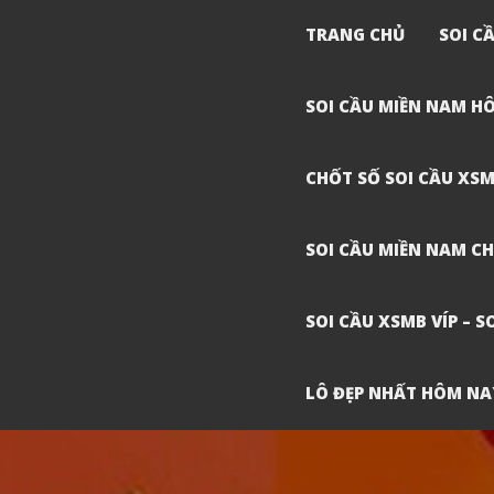
Skip
to
TRANG CHỦ
SOI C
content
SOI CẦU MIỀN NAM H
CHỐT SỐ SOI CẦU XS
SOI CẦU MIỀN NAM CH
SOI CẦU XSMB VÍP – S
LÔ ĐẸP NHẤT HÔM NA