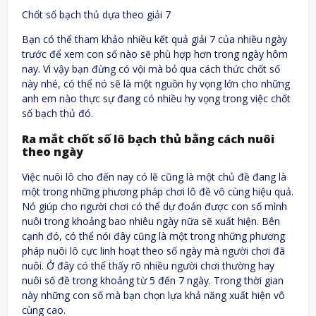
Chốt số bạch thủ dựa theo giải 7
Bạn có thể tham khảo nhiều kết quả giải 7 của nhiều ngày
trước để xem con số nào sẽ phù hợp hơn trong ngày hôm
nay. Vì vậy bạn đừng có vội mà bỏ qua cách thức chốt số
này nhé, có thể nó sẽ là một nguồn hy vọng lớn cho những
anh em nào thực sự đang có nhiều hy vọng trong việc chốt
số bạch thủ đó.
Ra mắt chốt số lô bạch thủ bằng cách nuôi
theo ngày
Việc nuôi lô cho đến nay có lẽ cũng là một chủ đề đang là
một trong những phương pháp chơi lô đề vô cùng hiệu quả.
Nó giúp cho người chơi có thể dự đoán được con số mình
nuôi trong khoảng bao nhiêu ngày nữa sẽ xuất hiện. Bên
cạnh đó, có thể nói đây cũng là một trong những phương
pháp nuôi lô cực linh hoạt theo số ngày mà người chơi đã
nuôi. Ở đây có thể thấy rõ nhiều người chơi thường hay
nuôi số đề trong khoảng từ 5 đến 7 ngày. Trong thời gian
này những con số mà bạn chọn lựa khả năng xuất hiện vô
cùng cao.