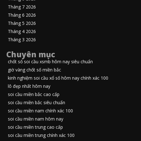
Tháng 7 2026
Tháng 6 2026
Tháng 5 2026
Tháng 4 2026
Tháng 3 2026
Chuyên mục
chốt số soi cầu xsmb hôm nay siêu chuẩn
giờ vàng chốt số miền bắc
kinh nghiệm soi cầu xổ số hôm nay chính xác 100
lô đẹp nhất hôm nay
soi cầu miền bắc cao cấp
soi cầu miền bắc siêu chuẩn
soi cầu miền nam chính xác 100
soi cầu miền nam hôm nay
soi cầu miền trung cao cấp
soi cầu miền trung chính xác 100