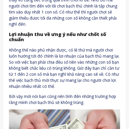
người chơi tìm đến với lối chơi bạch thủ chính là tập chung
tìm vào duy nhất 1 con số. Có như thế thì người chơi sẽ
giảm thiểu được tối đa những con số không cần thiết phải
nghĩ đến.
Lợi nhuận thu về ưng ý nếu như chốt số
chuẩn
Không thể nào phủ nhận được, có lẽ thứ mà người chơi
luôn hướng tới đó chính là lợi nhuận của bạch thủ mang lại.
So với việc bạn phải chia đều số tiền vào những con số bạn
không biết chắc liệu có trúng không. Giờ đây bạn chỉ cần tư
từ 1 đến 2 con số mà bạn nghĩ khả năng cao sẽ về. Có như
thế việc bạch thủ mới thực sự mang lại cho người chơi lợi
nhuận nhiều nhất có thể.
Bởi vậy mới nói bạn cũng nên tính đến những trường hợp
rằng mình chơi bạch thủ sẽ không trúng.