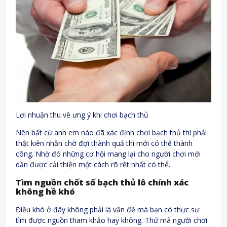
Lợi nhuận thu về ưng ý khi chơi bạch thủ
Nên bất cứ anh em nào đã xác định chơi bạch thủ thì phải
thật kiên nhẫn chờ đợi thành quả thì mới có thể thành
công. Nhờ đó những cơ hội mang lại cho người chơi mới
dần được cải thiện một cách rõ rệt nhất có thể.
Tìm nguồn chốt số bạch thủ lô chính xác
không hề khó
Điều khó ở đây không phải là vấn đề mà bạn có thực sự
tìm được nguồn tham khảo hay không. Thứ mà người chơi