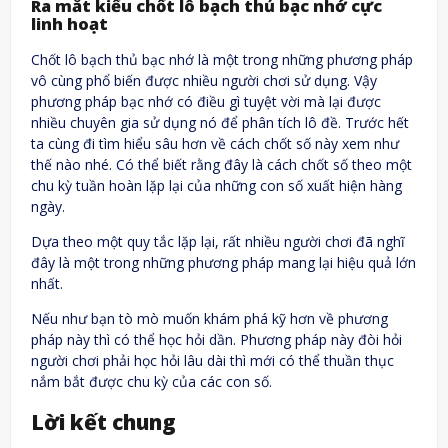
Ra mắt kiểu chốt lô bạch thủ bạc nhớ cực
linh hoạt
Chốt lô bạch thủ bạc nhớ là một trong những phương pháp
vô cùng phổ biến được nhiều người chơi sử dụng. Vậy
phương pháp bạc nhớ có điều gì tuyệt vời mà lại được
nhiều chuyên gia sử dụng nó để phân tích lô đề. Trước hết
ta cùng đi tìm hiểu sâu hơn về cách chốt số này xem như
thế nào nhé. Có thể biết rằng đây là cách chốt số theo một
chu kỳ tuần hoàn lặp lại của những con số xuất hiện hàng
ngày.
Dựa theo một quy tắc lặp lại, rất nhiều người chơi đã nghĩ
đây là một trong những phương pháp mang lại hiệu quả lớn
nhất.
Nếu như bạn tò mò muốn khám phá kỹ hơn về phương
pháp này thì có thể học hỏi dần. Phương pháp này đòi hỏi
người chơi phải học hỏi lâu dài thì mới có thể thuần thục
nắm bắt được chu kỳ của các con số.
Lời kết chung