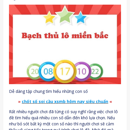
Dễ dàng tập chung tìm hiểu những con số
»
chốt số soi cầu xsmb hôm nay siêu chuẩn
«
Rất nhiều người chơi đã từng có suy nghĩ rằng việc chơi lô
đề tìm hiểu quá nhiều con số dẫn đến khó lựa chọn. Nếu
như bỏ sót bất kỳ một con số nào thì người chơi sẽ cảm
thấy vô cùng tiếc trong quá trình chơi lô đề. Nhờ đó mà