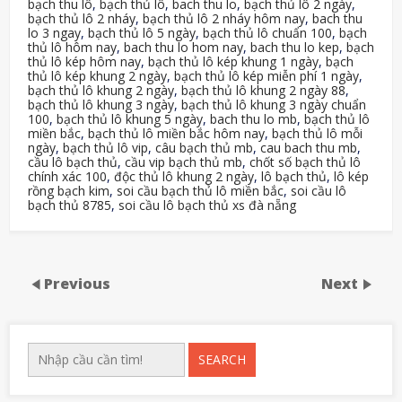
bạch thu lô
,
bạch thủ lô
,
bach thu lo
,
bạch thủ lô 2 ngày
,
bạch thủ lô 2 nháy
,
bạch thủ lô 2 nháy hôm nay
,
bach thu
lo 3 ngay
,
bạch thủ lô 5 ngày
,
bạch thủ lô chuẩn 100
,
bạch
thủ lô hôm nay
,
bach thu lo hom nay
,
bach thu lo kep
,
bạch
thủ lô kép hôm nay
,
bạch thủ lô kép khung 1 ngày
,
bạch
thủ lô kép khung 2 ngày
,
bạch thủ lô kép miễn phí 1 ngày
,
bạch thủ lô khung 2 ngày
,
bạch thủ lô khung 2 ngày 88
,
bạch thủ lô khung 3 ngày
,
bạch thủ lô khung 3 ngày chuẩn
100
,
bạch thủ lô khung 5 ngày
,
bach thu lo mb
,
bạch thủ lô
miền bắc
,
bạch thủ lô miền bắc hôm nay
,
bạch thủ lô mỗi
ngày
,
bạch thủ lô vip
,
câu bạch thủ mb
,
cau bach thu mb
,
cầu lô bạch thủ
,
cầu vip bạch thủ mb
,
chốt số bạch thủ lô
chính xác 100
,
độc thủ lô khung 2 ngày
,
lô bạch thủ
,
lô kép
rồng bạch kim
,
soi cầu bạch thủ lô miền bắc
,
soi cầu lô
bạch thủ 8785
,
soi cầu lô bạch thủ xs đà nẵng
Previous
Next
SEARCH