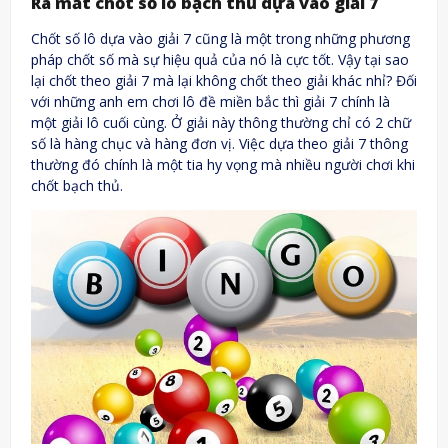
Ra mắt chốt số lô bạch thủ dựa vào giải 7
Chốt số lô dựa vào giải 7 cũng là một trong những phương
pháp chốt số mà sự hiệu quả của nó là cực tốt. Vậy tại sao
lại chốt theo giải 7 mà lại không chốt theo giải khác nhỉ? Đối
với những anh em chơi lô đề miền bắc thì giải 7 chính là
một giải lô cuối cùng. Ở giải này thông thường chỉ có 2 chữ
số là hàng chục và hàng đơn vị. Việc dựa theo giải 7 thông
thường đó chính là một tia hy vọng mà nhiều người chơi khi
chốt bạch thủ.