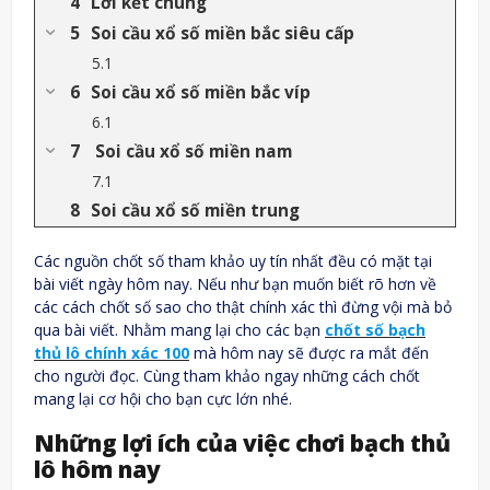
Lời kết chung
Soi cầu xổ số miền bắc siêu cấp
Soi cầu xổ số miền bắc víp
Soi cầu xổ số miền nam
Soi cầu xổ số miền trung
Các nguồn chốt số tham khảo uy tín nhất đều có mặt tại
bài viết ngày hôm nay. Nếu như bạn muốn biết rõ hơn về
các cách chốt số sao cho thật chính xác thì đừng vội mà bỏ
qua bài viết. Nhằm mang lại cho các bạn
chốt số bạch
thủ lô chính xác 100
mà hôm nay sẽ được ra mắt đến
cho người đọc. Cùng tham khảo ngay những cách chốt
mang lại cơ hội cho bạn cực lớn nhé.
Những lợi ích của việc chơi bạch thủ
lô hôm nay