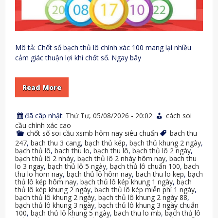
Mô tả: Chốt số bạch thủ lô chính xác 100 mang lại nhiều
cảm giác thuận lợi khi chốt số. Ngay bây
Read More
đã câp nhật:
Thứ Tư, 05/08/2026 - 20:02
cách soi
cầu chính xác cao
chốt số soi cầu xsmb hôm nay siêu chuẩn
bach thu
247
,
bach thu 3 cang
,
bạch thủ kép
,
bạch thủ khung 2 ngày
,
bạch thủ lô
,
bach thu lo
,
bạch thu lô
,
bạch thủ lô 2 ngày
,
bạch thủ lô 2 nháy
,
bạch thủ lô 2 nháy hôm nay
,
bach thu
lo 3 ngay
,
bạch thủ lô 5 ngày
,
bạch thủ lô chuẩn 100
,
bach
thu lo hom nay
,
bạch thủ lô hôm nay
,
bach thu lo kep
,
bạch
thủ lô kép hôm nay
,
bạch thủ lô kép khung 1 ngày
,
bạch
thủ lô kép khung 2 ngày
,
bạch thủ lô kép miễn phí 1 ngày
,
bạch thủ lô khung 2 ngày
,
bạch thủ lô khung 2 ngày 88
,
bạch thủ lô khung 3 ngày
,
bạch thủ lô khung 3 ngày chuẩn
100
,
bạch thủ lô khung 5 ngày
,
bach thu lo mb
,
bạch thủ lô