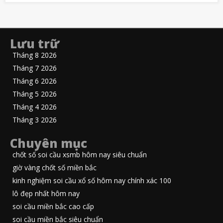
Lưu trữ
Tháng 8 2026
Tháng 7 2026
Tháng 6 2026
Tháng 5 2026
Tháng 4 2026
Tháng 3 2026
Chuyên mục
chốt số soi cầu xsmb hôm nay siêu chuẩn
giờ vàng chốt số miền bắc
kinh nghiệm soi cầu xổ số hôm nay chính xác 100
lô đẹp nhất hôm nay
soi cầu miền bắc cao cấp
soi cầu miền bắc siêu chuẩn