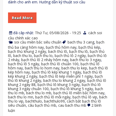
dành cho anh em. Hướng dẫn kỹ thuật soi cầu
Read More
đã câp nhật:
Thứ Tư, 05/08/2026 - 19:25
cách soi
cầu chính xác cao
soi cầu miền bắc siêu chuẩn
bach thu 3 cang
,
bạch
thủ ba càng hôm nay
,
bạch thủ hôm nay
,
bạch thủ kép
,
bạch thủ khung 2 ngày
,
bach thủ lô
,
bạch thu lô
,
bạch thủ
lô
,
bach thu lo
,
bạch thu lo
,
bạch thủ lô 2 ngày
,
bạch thủ lô
2 nháy
,
bạch thủ lô 2 nháy hôm nay
,
bach thu lo 3 ngay
,
bạch thủ lô 5 ngày
,
bạch thủ lô chuẩn 100
,
bạch thủ lô
hôm nay
,
bach thu lo hom nay
,
bach thu lo kep
,
bạch thủ lô
kép hôm nay
,
bạch thủ lô kép khung 1 ngày
,
bạch thủ lô
kép khung 2 ngày
,
bạch thủ lô kép miễn phí 1 ngày
,
bạch
thủ lô khung 2 ngày
,
bach thu lo khung 2 ngay
,
bạch thủ lô
khung 2 ngày 88
,
bạch thủ lô khung 3 ngày
,
bạch thủ lô
khung 3 ngày chuẩn 100
,
bạch thủ lô khung 5 ngày
,
bạch
thu lo mb
,
bach thu lo mb
,
bạch thủ lô miền bắc hôm nay
,
bach thu lo mn
,
bạch thủ lô mỗi ngày
,
bạch thủ lô vip
,
bach
thu lo vip
,
bachthulo
,
bachthulo99
,
cách bắt bạch thủ lô
siêu chuẩn
,
câu bạch thủ mb
,
cau bach thu mb
2 bình
ở
luận
cách