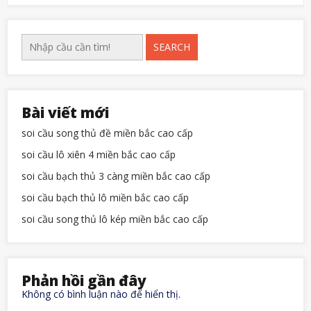
bắt
bạch
thủ
lô
SEARCH
siêu
chuẩn
uy
tín
ăn
to
Bài viết mới
soi cầu song thủ đề miền bắc cao cấp
soi cầu lô xiên 4 miền bắc cao cấp
soi cầu bạch thủ 3 càng miền bắc cao cấp
soi cầu bạch thủ lô miền bắc cao cấp
soi cầu song thủ lô kép miền bắc cao cấp
Phản hồi gần đây
Không có bình luận nào để hiển thị.