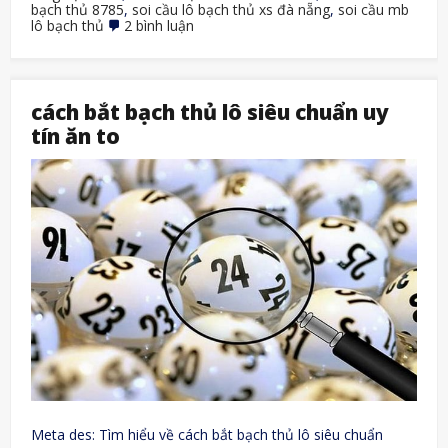
bạch thủ 8785
,
soi cầu lô bạch thủ xs đà nẵng
,
soi cầu mb
ở
lô bạch thủ
2 bình luận
soi
cầu
mb
lô
bạch
cách bắt bạch thủ lô siêu chuẩn uy
thủ
tín ăn to
XSMB
về
thông
liên
tiếp
Meta des: Tìm hiểu về cách bắt bạch thủ lô siêu chuẩn