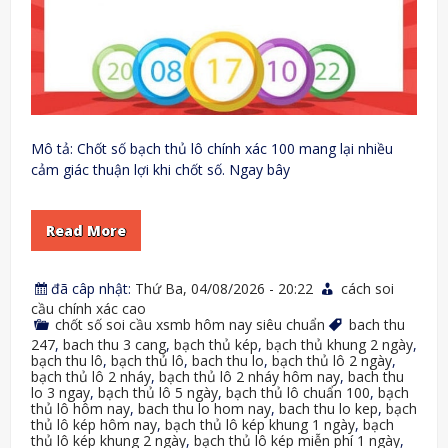
Mô tả: Chốt số bạch thủ lô chính xác 100 mang lại nhiều
cảm giác thuận lợi khi chốt số. Ngay bây
Read More
đã câp nhật:
Thứ Ba, 04/08/2026 - 20:22
cách soi
cầu chính xác cao
chốt số soi cầu xsmb hôm nay siêu chuẩn
bach thu
247
,
bach thu 3 cang
,
bạch thủ kép
,
bạch thủ khung 2 ngày
,
bạch thu lô
,
bạch thủ lô
,
bach thu lo
,
bạch thủ lô 2 ngày
,
bạch thủ lô 2 nháy
,
bạch thủ lô 2 nháy hôm nay
,
bach thu
lo 3 ngay
,
bạch thủ lô 5 ngày
,
bạch thủ lô chuẩn 100
,
bạch
thủ lô hôm nay
,
bach thu lo hom nay
,
bach thu lo kep
,
bạch
thủ lô kép hôm nay
,
bạch thủ lô kép khung 1 ngày
,
bạch
thủ lô kép khung 2 ngày
,
bạch thủ lô kép miễn phí 1 ngày
,