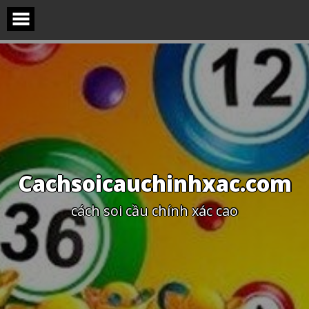
Skip
to
content
C
a
c
h
s
o
i
c
a
u
c
h
i
n
h
x
a
c
.
c
o
m
c
á
c
h
s
o
i
c
ầ
u
c
h
í
n
h
x
á
c
c
a
o