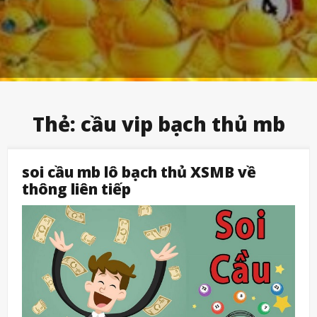
Thẻ:
cầu vip bạch thủ mb
soi cầu mb lô bạch thủ XSMB về
thông liên tiếp