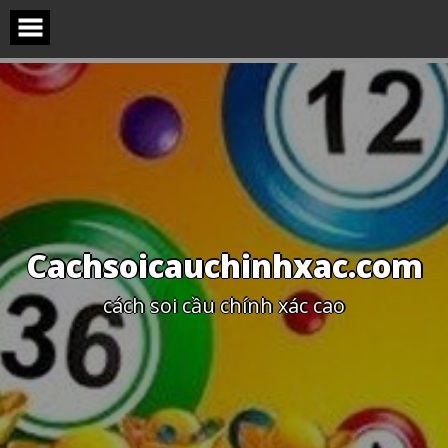
Skip
to
content
C
a
c
h
s
o
i
c
a
u
c
h
i
n
h
x
a
c
.
c
o
m
c
á
c
h
s
o
i
c
ầ
u
c
h
í
n
h
x
á
c
c
a
o