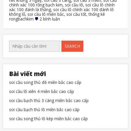
net khung 3 ngay
,
soi cau 3 cang
,
soi cau 3 mien
,
soi cầu
chính xác 100 rồng bạch kim
,
soi cầu lô
,
soi cầu lô chính
xác 100 đánh là thắng
,
soi cầu lô chính xác 100 đánh lô
không lỗ
,
soi cầu lô miền bắc
,
soi cầu tốt
,
thống kê
ở
rongbachkim
2 bình luận
cách
soi
cầu
lô
bạch
SEARCH
thủ
hôm
nay
chất
lượng
Bài viết mới
soi cầu song thủ đề miền bắc cao cấp
soi cầu lô xiên 4 miền bắc cao cấp
soi cầu bạch thủ 3 càng miền bắc cao cấp
soi cầu bạch thủ lô miền bắc cao cấp
soi cầu song thủ lô kép miền bắc cao cấp