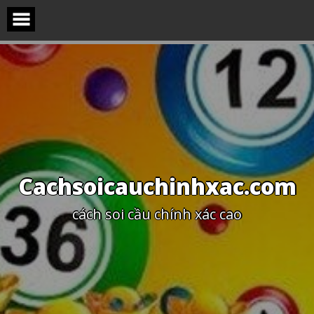
Skip
to
content
C
a
c
h
s
o
i
c
a
u
c
h
i
n
h
x
a
c
.
c
o
m
c
á
c
h
s
o
i
c
ầ
u
c
h
í
n
h
x
á
c
c
a
o