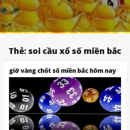
Thẻ:
soi cầu xổ số miền bắc
giờ vàng chốt số miền bắc hôm nay