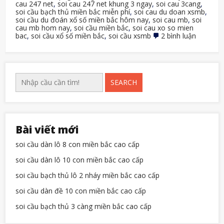
cau 247 net
,
soi cau 247 net khung 3 ngay
,
soi cau 3cang
,
soi cầu bạch thủ miền bắc miễn phí
,
soi cau du doan xsmb
,
soi cầu du đoán xổ số miền bắc hôm nay
,
soi cau mb
,
soi
cau mb hom nay
,
soi cầu miền bắc
,
soi cau xo so mien
ở
bac
,
soi cầu xổ số miền bắc
,
soi cầu xsmb
2 bình luận
giờ
vàng
chốt
số
miền
SEARCH
bắc
hôm
nay
Bài viết mới
soi cầu dàn lô 8 con miền bắc cao cấp
soi cầu dàn lô 10 con miền bắc cao cấp
soi cầu bạch thủ lô 2 nháy miền bắc cao cấp
soi cầu dàn đề 10 con miền bắc cao cấp
soi cầu bạch thủ 3 càng miền bắc cao cấp