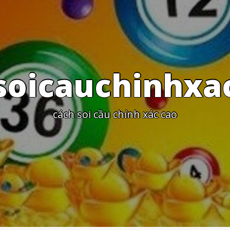
s
o
i
c
a
u
c
h
i
n
h
x
a
c
á
c
h
s
o
i
c
ầ
u
c
h
í
n
h
x
á
c
c
a
o