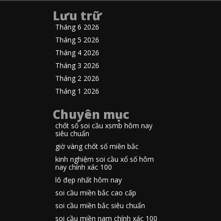
bắc
hôm
Lưu trữ
nay
Tháng 6 2026
Tháng 5 2026
Tháng 4 2026
Tháng 3 2026
Tháng 2 2026
Tháng 1 2026
Chuyên mục
chốt số soi cầu xsmb hôm nay
siêu chuẩn
giờ vàng chốt số miền bắc
kinh nghiệm soi cầu xổ số hôm
nay chính xác 100
lô đẹp nhất hôm nay
soi cầu miền bắc cao cấp
soi cầu miền bắc siêu chuẩn
soi cầu miền nam chính xác 100