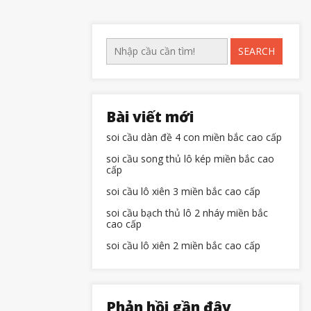
SEARCH
Bài viết mới
soi cầu dàn đề 4 con miền bắc cao cấp
soi cầu song thủ lô kép miền bắc cao
cấp
soi cầu lô xiên 3 miền bắc cao cấp
soi cầu bạch thủ lô 2 nháy miền bắc
cao cấp
soi cầu lô xiên 2 miền bắc cao cấp
Phản hồi gần đây