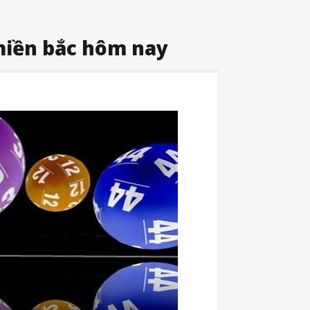
miền bắc hôm nay