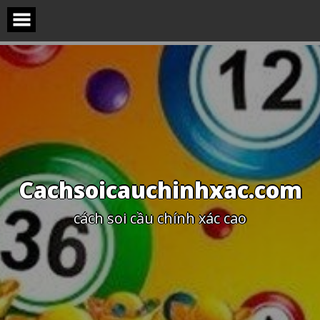
Skip
to
content
C
a
c
h
s
o
i
c
a
u
c
h
i
n
h
x
a
c
.
c
o
m
c
á
c
h
s
o
i
c
ầ
u
c
h
í
n
h
x
á
c
c
a
o