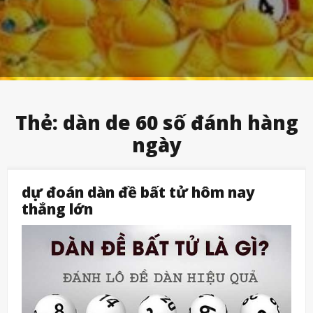
Thẻ:
dàn de 60 số đánh hàng
ngày
dự đoán dàn đề bất tử hôm nay
thắng lớn