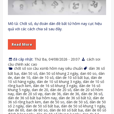
Mô tả: Chốt số, dự đoán dàn đề bất tử hôm nay cực hiệu
quả với các cách chia sẻ sau đây.
Read More
đã câp nhật:
Thứ Ba, 04/08/2026 - 20:07
cách soi
cầu chính xác cao
chốt số soi cầu xsmb hôm nay siêu chuẩn
dàn 36 số
bất bại
,
dàn 50 số
,
dàn 50 số khung 2 ngày
,
dan 60 so
,
dàn
de
,
dan de 10
,
dàn de 10 số
,
dàn de 10 số bất bại
,
dàn de
10 số hàng ngày
,
dàn de 10 số khung 3 ngày
,
dàn de 10 số
rồng bạch kim
,
dàn de 16 số khung 3 ngày
,
dàn de 16 số
khung 5 ngày
,
dan de 20
,
dàn de 20 số
,
dàn de 20 số hôm
nay
,
dàn de 20 số vip
,
dan de 36
,
dàn de 36
,
dàn de 36 số
,
dàn de 36 số bất bại hôm nay
,
dàn de 36 số bất tử
,
dàn de
36 số rồng bạch kim
,
dan de 50 so
,
dàn de 50 số
,
dàn de 50
số 2 ngày
,
dàn de 50 số bất bại
,
dàn de 50 số khung 1 ngày
,
dan de 60
,
dan de 60 so
,
dàn de 60 số bất bại
,
dàn de 60 số