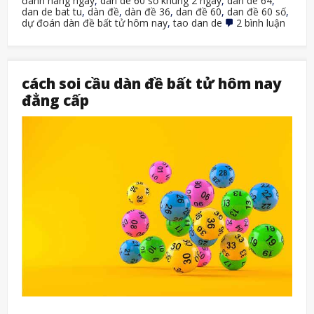
đánh hàng ngày
,
dàn de 60 số khung 2 ngày
,
dan de 64
,
dan de bat tu
,
dàn đề
,
dàn đề 36
,
dan đề 60
,
dan đề 60 số
,
ở
dự đoán dàn đề bất tử hôm nay
,
tao dan de
2 bình luận
dự
đoán
dàn
đề
bất
cách soi cầu dàn đề bất tử hôm nay
tử
đẳng cấp
hôm
nay
thắng
lớn