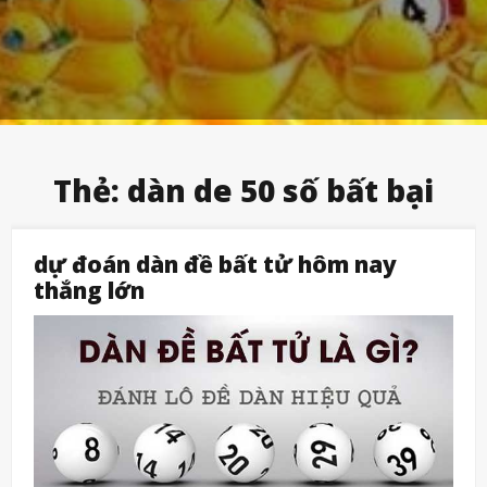
Thẻ:
dàn de 50 số bất bại
dự đoán dàn đề bất tử hôm nay
thắng lớn