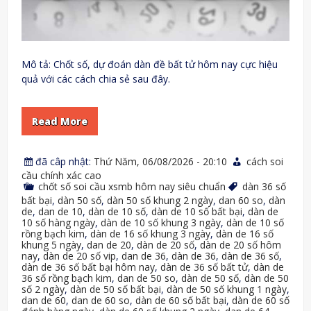
Mô tả: Chốt số, dự đoán dàn đề bất tử hôm nay cực hiệu
quả với các cách chia sẻ sau đây.
Read More
đã câp nhật:
Thứ Năm, 06/08/2026 - 20:10
cách soi
cầu chính xác cao
chốt số soi cầu xsmb hôm nay siêu chuẩn
dàn 36 số
bất bại
,
dàn 50 số
,
dàn 50 số khung 2 ngày
,
dan 60 so
,
dàn
de
,
dan de 10
,
dàn de 10 số
,
dàn de 10 số bất bại
,
dàn de
10 số hàng ngày
,
dàn de 10 số khung 3 ngày
,
dàn de 10 số
rồng bạch kim
,
dàn de 16 số khung 3 ngày
,
dàn de 16 số
khung 5 ngày
,
dan de 20
,
dàn de 20 số
,
dàn de 20 số hôm
nay
,
dàn de 20 số vip
,
dan de 36
,
dàn de 36
,
dàn de 36 số
,
dàn de 36 số bất bại hôm nay
,
dàn de 36 số bất tử
,
dàn de
36 số rồng bạch kim
,
dan de 50 so
,
dàn de 50 số
,
dàn de 50
số 2 ngày
,
dàn de 50 số bất bại
,
dàn de 50 số khung 1 ngày
,
dan de 60
,
dan de 60 so
,
dàn de 60 số bất bại
,
dàn de 60 số