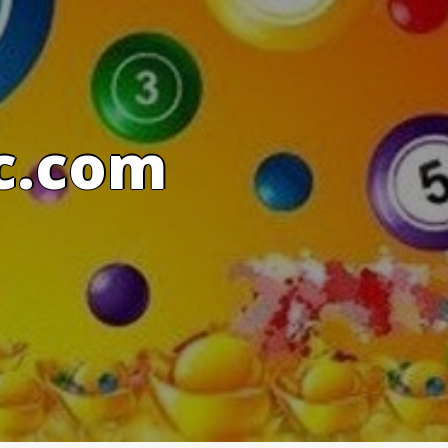
c
.
c
o
m