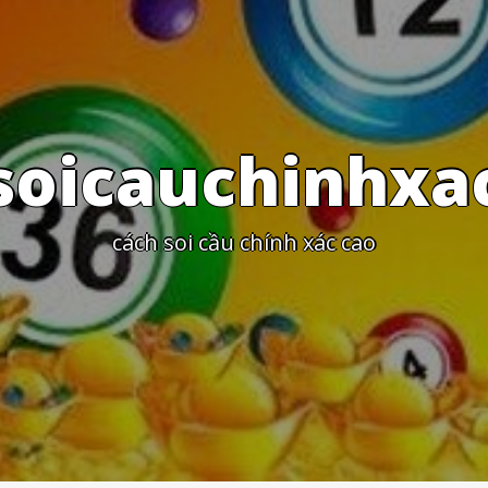
s
o
i
c
a
u
c
h
i
n
h
x
a
c
á
c
h
s
o
i
c
ầ
u
c
h
í
n
h
x
á
c
c
a
o