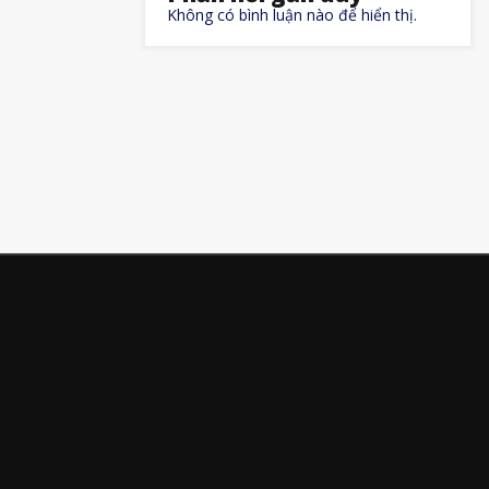
Không có bình luận nào để hiển thị.