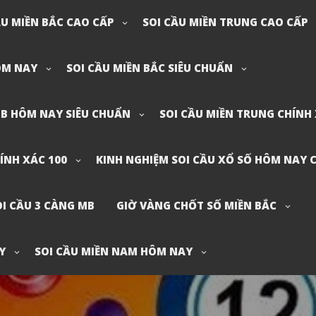
ẦU MIỀN BẮC CAO CẤP
SOI CẦU MIỀN TRUNG CAO CẤP
ÔM NAY
SOI CẦU MIỀN BẮC SIÊU CHUẨN
MB HÔM NAY SIÊU CHUẨN
SOI CẦU MIỀN TRUNG CHÍNH 
ÍNH XÁC 100
KINH NGHIỆM SOI CẦU XỔ SỐ HÔM NAY C
OI CẦU 3 CÀNG MB
GIỜ VÀNG CHỐT SỐ MIỀN BẮC
Y
SOI CẦU MIỀN NAM HÔM NAY