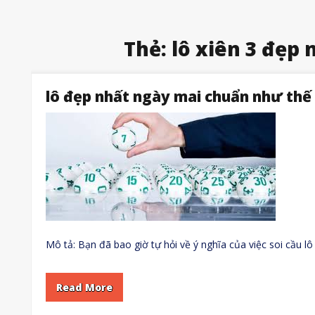
Thẻ:
lô xiên 3 đẹp
lô đẹp nhất ngày mai chuẩn như thế
Mô tả: Bạn đã bao giờ tự hỏi về ý nghĩa của việc soi cầu 
Read More