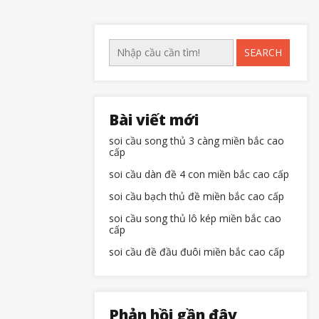
SEARCH
Bài viết mới
soi cầu song thủ 3 càng miền bắc cao
cấp
soi cầu dàn đề 4 con miền bắc cao cấp
soi cầu bạch thủ đề miền bắc cao cấp
soi cầu song thủ lô kép miền bắc cao
cấp
soi cầu đề đầu đuôi miền bắc cao cấp
Phản hồi gần đây