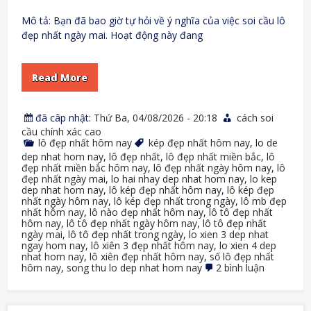
Mô tả: Bạn đã bao giờ tự hỏi về ý nghĩa của việc soi cầu lô
đẹp nhất ngày mai. Hoạt động này đang
Read More
đã câp nhật:
Thứ Ba, 04/08/2026 - 20:18
cách soi
cầu chính xác cao
lô đẹp nhất hôm nay
kép đẹp nhất hôm nay
,
lo de
dep nhat hom nay
,
lô đẹp nhất
,
lô đẹp nhất miền bắc
,
lô
đẹp nhất miền bắc hôm nay
,
lô đẹp nhất ngày hôm nay
,
lô
đẹp nhất ngày mai
,
lo hai nhay dep nhat hom nay
,
lo kep
dep nhat hom nay
,
lô kép đẹp nhất hôm nay
,
lô kép đẹp
nhất ngày hôm nay
,
lô kép đẹp nhất trong ngày
,
lô mb đẹp
nhất hôm nay
,
lô nào đẹp nhất hôm nay
,
lô tô đẹp nhất
hôm nay
,
lô tô đẹp nhất ngày hôm nay
,
lô tô đẹp nhất
ngày mai
,
lô tô đẹp nhất trong ngày
,
lo xien 3 dep nhat
ngay hom nay
,
lô xiên 3 đẹp nhất hôm nay
,
lo xien 4 dep
nhat hom nay
,
lô xiên đẹp nhất hôm nay
,
số lô đẹp nhất
ở
hôm nay
,
song thu lo dep nhat hom nay
2 bình luận
lô
đẹp
nhất