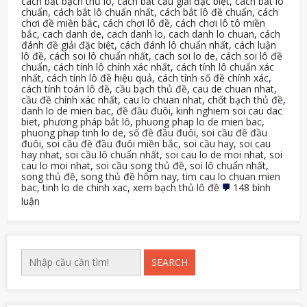
cách bắt bạch thủ lô
,
cách bắt cầu giải đặc biệt
,
cách bắt lô
chuẩn
,
cách bắt lô chuẩn nhất
,
cách bắt lô đề chuẩn
,
cách
chơi đề miền bắc
,
cách chơi lô đề
,
cách chơi lô tô miền
bắc
,
cach danh de
,
cach danh lo
,
cach danh lo chuan
,
cách
đánh đề giải đặc biệt
,
cách đánh lô chuẩn nhất
,
cách luận
lô đề
,
cách soi lô chuẩn nhất
,
cach soi lo de
,
cách soi lô đề
chuẩn
,
cách tính lô chính xác nhất
,
cách tính lô chuẩn xác
nhất
,
cách tính lô đề hiệu quả
,
cách tính số đề chính xác
,
cách tính toán lô đề
,
cầu bạch thủ đề
,
cau de chuan nhat
,
cầu đề chính xác nhất
,
cau lo chuan nhat
,
chốt bạch thủ đề
,
danh lo de mien bac
,
đề đầu đuôi
,
kinh nghiem soi cau dac
biet
,
phương pháp bắt lô
,
phuong phap lo de mien bac
,
phuong phap tinh lo de
,
số đề đầu đuôi
,
soi cầu đề đầu
đuôi
,
soi cầu đề đầu đuôi miền bắc
,
soi cầu hay
,
soi cau
hay nhat
,
soi cầu lô chuẩn nhất
,
soi cau lo de moi nhat
,
soi
cau lo moi nhat
,
soi cầu song thủ đề
,
soi lô chuẩn nhất
,
song thủ đề
,
song thủ đề hôm nay
,
tim cau lo chuan mien
bac
,
tinh lo de chinh xac
,
xem bạch thủ lô đề
148 bình
ở
luận
soi
cầu
song
thủ
đề
SEARCH
miền
bắc
cao
cấp