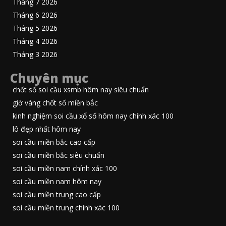
Tháng 7 2026
Tháng 6 2026
Tháng 5 2026
Tháng 4 2026
Tháng 3 2026
Chuyên mục
chốt số soi cầu xsmb hôm nay siêu chuẩn
giờ vàng chốt số miền bắc
kinh nghiệm soi cầu xổ số hôm nay chính xác 100
lô đẹp nhất hôm nay
soi cầu miền bắc cao cấp
soi cầu miền bắc siêu chuẩn
soi cầu miền nam chính xác 100
soi cầu miền nam hôm nay
soi cầu miền trung cao cấp
soi cầu miền trung chính xác 100