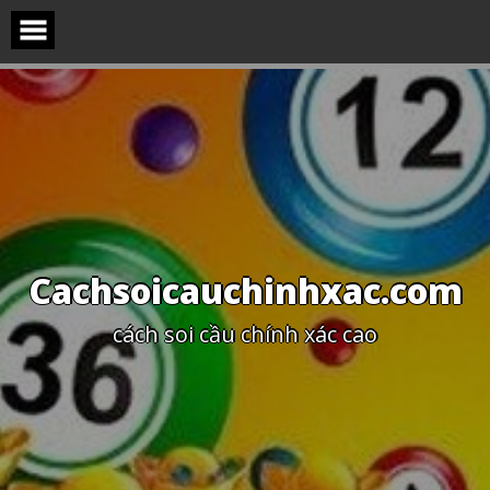
Skip
to
content
C
a
c
h
s
o
i
c
a
u
c
h
i
n
h
x
a
c
.
c
o
m
c
á
c
h
s
o
i
c
ầ
u
c
h
í
n
h
x
á
c
c
a
o