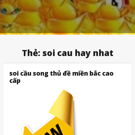
Thẻ:
soi cau hay nhat
soi cầu song thủ đề miền bắc cao
cấp