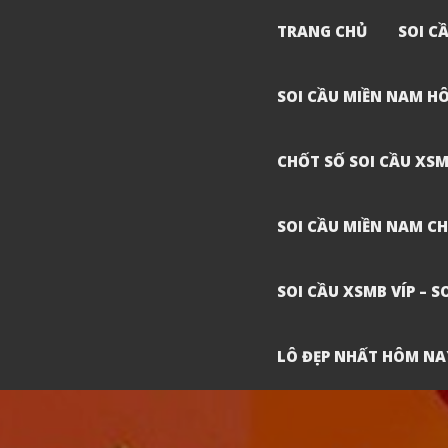
Skip
to
TRANG CHỦ
SOI C
content
SOI CẦU MIỀN NAM H
CHỐT SỐ SOI CẦU XS
SOI CẦU MIỀN NAM CH
SOI CẦU XSMB VÍP – S
LÔ ĐẸP NHẤT HÔM NA