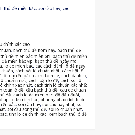
ch thủ đề miền bắc, soi cầu hay, các
u chính xác cao
 chuẩn
,
bạch thủ đề hôm nay
,
bạch thủ đề
 thủ đề miền bắc miễn phí
,
bạch thủ đề miền
 đề miền bắc vip
,
bạch thủ đề ngày mai
,
at lo de mien bac
,
các cách đánh lô đề ngày
,
ô chuẩn
,
cách bắt lô chuẩn nhất
,
cách bắt lô
i lô tô miền bắc
,
cach danh de
,
cach danh lo
,
lô chuẩn nhất
,
cách luận lô đề
,
cách soi lô
lô chính xác nhất
,
cách tính lô chuẩn xác nhất
,
nh toán lô đề
,
cầu bạch thủ đề
,
cau de chuan
thủ đề
,
danh lo de mien bac
,
đề đầu đuôi
,
hap lo de mien bac
,
phuong phap tinh lo de
,
miền bắc
,
soi cầu hay
,
soi cau hay nhat
,
soi
hat
,
soi cầu song thủ đề
,
soi lô chuẩn nhất
,
 bac
,
tinh lo de chinh xac
,
xem bạch thủ lô đề