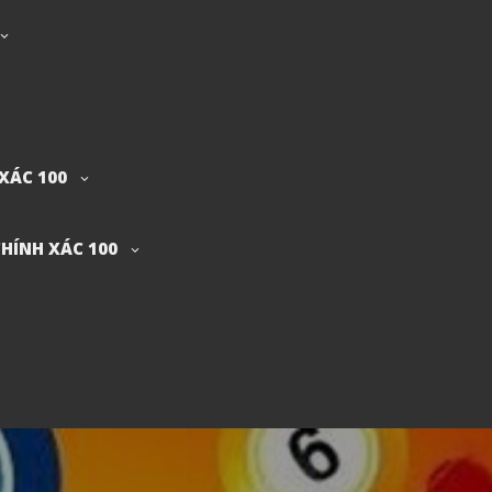
XÁC 100
HÍNH XÁC 100