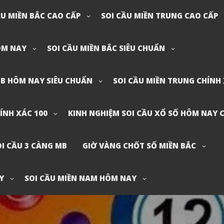
ẦU MIỀN BẮC CAO CẤP
SOI CẦU MIỀN TRUNG CAO CẤP
ÔM NAY
SOI CẦU MIỀN BẮC SIÊU CHUẨN
MB HÔM NAY SIÊU CHUẨN
SOI CẦU MIỀN TRUNG CHÍNH 
ÍNH XÁC 100
KINH NGHIỆM SOI CẦU XỔ SỐ HÔM NAY C
OI CẦU 3 CÀNG MB
GIỜ VÀNG CHỐT SỐ MIỀN BẮC
Y
SOI CẦU MIỀN NAM HÔM NAY