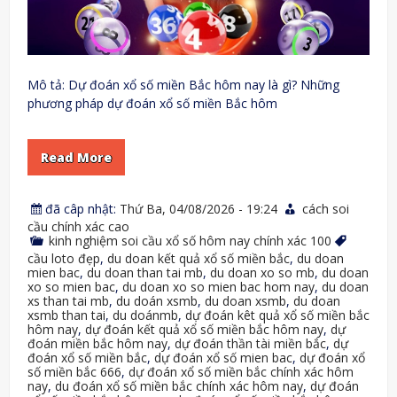
Mô tả: Dự đoán xổ số miền Bắc hôm nay là gì? Những
phương pháp dự đoán xổ số miền Bắc hôm
Read More
đã câp nhật:
Thứ Ba, 04/08/2026 - 19:24
cách soi
cầu chính xác cao
kinh nghiệm soi cầu xổ số hôm nay chính xác 100
cầu loto đẹp
,
du doan kết quả xổ số miền bắc
,
du doan
mien bac
,
du doan than tai mb
,
du doan xo so mb
,
du doan
xo so mien bac
,
du doan xo so mien bac hom nay
,
du doan
xs than tai mb
,
du doán xsmb
,
du doan xsmb
,
du doan
xsmb than tai
,
du doánmb
,
dự đoán kêt quả xổ số miền bắc
hôm nay
,
dự đoán kết quả xổ số miền bắc hôm nay
,
dự
đoán miền bắc hôm nay
,
dự đoán thần tài miền bắc
,
dự
đoán xổ số miền bắc
,
dự đoán xổ số mien bac
,
dự đoán xổ
số miền bắc 666
,
dự đoán xổ số miền bắc chính xác hôm
nay
,
du đoán xổ số miền bắc chính xác hôm nay
,
dự đoán