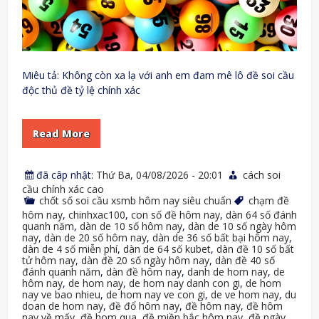
Miêu tả: Không còn xa lạ với anh em đam mê lô đề soi cầu
độc thủ đề tỷ lệ chính xác
Read More
đã câp nhật:
Thứ Ba, 04/08/2026 - 20:01
cách soi
cầu chính xác cao
chốt số soi cầu xsmb hôm nay siêu chuẩn
chạm đề
hôm nay
,
chinhxac100
,
con số đề hôm nay
,
dàn 64 số đánh
quanh năm
,
dàn de 10 số hôm nay
,
dàn de 10 số ngày hôm
nay
,
dàn de 20 số hôm nay
,
dàn de 36 số bất bại hôm nay
,
dàn de 4 số miễn phí
,
dàn de 64 số kubet
,
dàn đề 10 số bất
tử hôm nay
,
dàn đề 20 số ngày hôm nay
,
dàn đề 40 số
đánh quanh năm
,
dàn đề hôm nay
,
danh de hom nay
,
de
hôm nay
,
de hom nay
,
de hom nay danh con gi
,
de hom
nay ve bao nhieu
,
de hom nay ve con gi
,
de ve hom nay
,
du
doan de hom nay
,
đề đổ hôm nay
,
đề hôm nay
,
đề hôm
nay về mấy
,
đề hom qua
,
đề miền bắc hôm nay
,
đề ngày