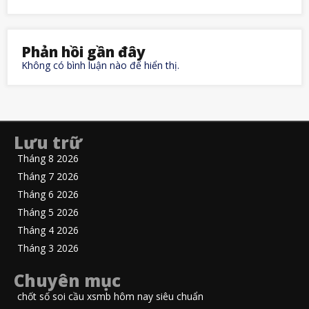
Phản hồi gần đây
Không có bình luận nào để hiển thị.
Lưu trữ
Tháng 8 2026
Tháng 7 2026
Tháng 6 2026
Tháng 5 2026
Tháng 4 2026
Tháng 3 2026
Chuyên mục
chốt số soi cầu xsmb hôm nay siêu chuẩn