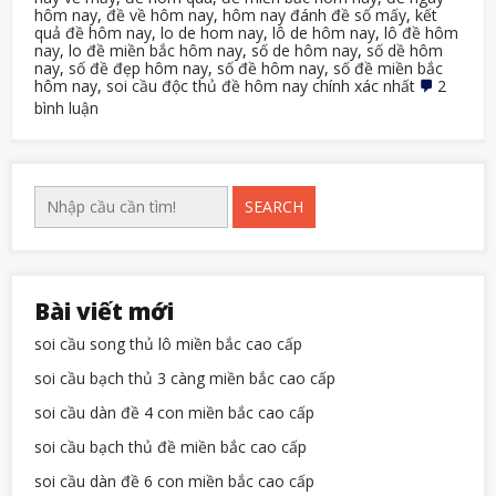
hôm nay
,
đề về hôm nay
,
hôm nay đánh đề số mấy
,
kết
quả đề hôm nay
,
lo de hom nay
,
lô de hôm nay
,
lô đề hôm
nay
,
lo đề miền bắc hôm nay
,
số de hôm nay
,
số dề hôm
nay
,
số đề đẹp hôm nay
,
số đề hôm nay
,
số đề miền bắc
hôm nay
,
soi cầu độc thủ đề hôm nay chính xác nhất
2
ở
bình luận
soi
cầu
độc
thủ
đề
SEARCH
hôm
nay
chính
xác
nhất
Bài viết mới
soi cầu song thủ lô miền bắc cao cấp
soi cầu bạch thủ 3 càng miền bắc cao cấp
soi cầu dàn đề 4 con miền bắc cao cấp
soi cầu bạch thủ đề miền bắc cao cấp
soi cầu dàn đề 6 con miền bắc cao cấp