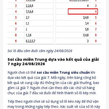
Soi lô đầu câm đuôi câm ngày 24/08/2026
Soi cầu miền Trung dựa vào kết quả của giải
7 ngày 24/08/2026
Người chơi có thể
soi cầu miền Trung siêu chuẩn
khi
dựa vào kết quả của giải 7. Mỗi ngày, trên bảng công bố
kết quả sẽ cung cấp đủ thông tin của các giải thưởng, bao
gồm cả giải 7. Người chơi cần theo dõi các chữ số hàng
chục của giải 7 đầu và đuôi để hình thành số lô kép mới.
Tiếp theo người chơi sẽ sử dụng số lô kéo này để thử vận
may trong những ngày tiếp theo. Xác suất về của số lô này