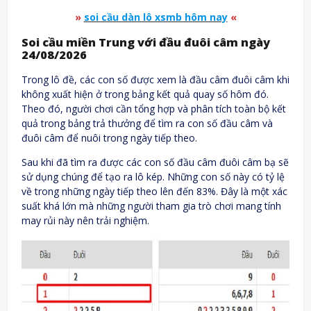
»
soi cầu dàn lô xsmb hôm nay
«
Soi cầu miền Trung với đầu đuôi câm ngày
24/08/2026
Trong lô đề, các con số được xem là đầu câm đuôi câm khi
không xuất hiện ở trong bảng kết quả quay số hôm đó.
Theo đó, người chơi cần tổng hợp và phân tích toàn bộ kết
quả trong bảng trả thưởng để tìm ra con số đầu câm và
đuôi câm để nuôi trong ngày tiếp theo.
Sau khi đã tìm ra được các con số đầu câm đuôi câm bạ sẽ
sử dụng chúng để tạo ra lô kép. Những con số này có tỷ lệ
về trong những ngày tiếp theo lên đến 83%. Đây là một xác
suất khá lớn mà những người tham gia trò chơi mang tính
may rủi này nên trải nghiệm.