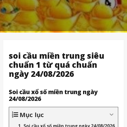
soi cầu miền trung siêu
chuẩn 1 từ quá chuẩn
ngày 24/08/2026
Soi cầu xổ số miền trung ngày
24/08/2026
Mục lục
Soi cầu xổ số miền trung ngày 24/08/2026