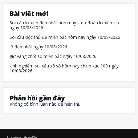
Bài viết mới
Soi cầu lô xiên đẹp nhất hôm nay – dự đoán lô xiên víp
ngày 10/08/2026
Soi cầu độc thủ đề miền bắc hôm nay ngày 10/08/2026
lô đẹp nhất ngày 10/08/2026
giờ vàng chốt số miền bắc ngày 10/08/2026
kinh nghiệm soi cầu xổ số hôm nay chính xác 100 ngày
10/08/2026
Phản hồi gần đây
Không có bình luận nào để hiển thị.