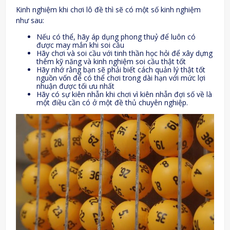
Kinh nghiệm khi chơi lô đề thì sẽ có một số kinh nghiệm
như sau:
Nếu có thể, hãy áp dụng phong thuỷ để luôn có
được may mắn khi soi cầu
Hãy chơi và soi cầu với tinh thần học hỏi để xây dựng
thêm kỹ năng và kinh nghiệm soi cầu thật tốt
Hãy nhớ rằng bạn sẽ phải biết cách quản lý thật tốt
nguồn vốn để có thể chơi trong dài hạn với mức lợi
nhuận được tối ưu nhất
Hãy có sự kiên nhẫn khi chơi vì kiên nhẫn đợi số về là
một điều cần có ở một đề thủ chuyên nghiệp.