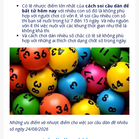
Có lẽ nhược điểm lớn nhất của
cách soi cầu dàn để
bất tử hôm nay
với nhiều con số đó là không phù
hợp với người chơi có vốn ít. Vì soi cầu nhiều con số
thì bạn sẽ nuôi trong từ 7 đến 15 ngày. Và nếu nguồn
vốn ít thì việc nuôi với các khung thời gian như thế là
không khả thi.
Và cách chơi dàn nhiều số chắc có lẽ sẽ không phù
hợp với những ai thích chơi dạng chốt số trong ngày.
Những ưu điểm và nhược điểm cho việc soi cầu dàn đề nhiều
số ngày 24/08/2026