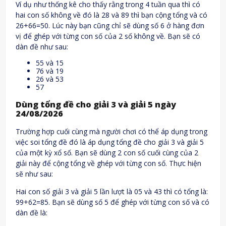
Ví dụ như thống kê cho thấy rằng trong 4 tuần qua thì có
hai con số không về đó là 28 và 89 thì bạn cộng tổng và có
26+66=50. Lúc này bạn cũng chỉ sẽ dùng số 6 ở hàng đơn
vị để ghép với từng con số của 2 số không về. Bạn sẽ có
dàn đề như sau:
55 và 15
76 và 19
26 và 53
57
Dùng tổng đề cho giải 3 và giải 5 ngày
24/08/2026
Trường hợp cuối cùng mà người chơi có thể áp dụng trong
việc soi tổng đề đó là áp dụng tổng đề cho giải 3 và giải 5
của một kỳ xổ số. Bạn sẽ dùng 2 con số cuối cùng của 2
giải này để cộng tổng về ghép với từng con số. Thực hiện
sẽ như sau:
Hai con số giải 3 và giải 5 lần lượt là 05 và 43 thì có tổng là:
99+62=85. Bạn sẽ dùng số 5 để ghép với từng con số và có
dàn đề là: