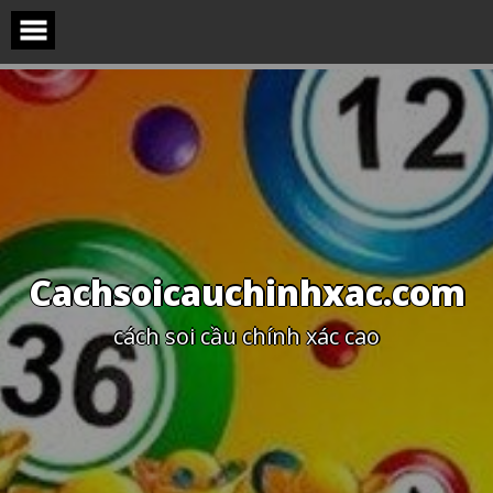
Skip
to
content
C
a
c
h
s
o
i
c
a
u
c
h
i
n
h
x
a
c
.
c
o
m
c
á
c
h
s
o
i
c
ầ
u
c
h
í
n
h
x
á
c
c
a
o