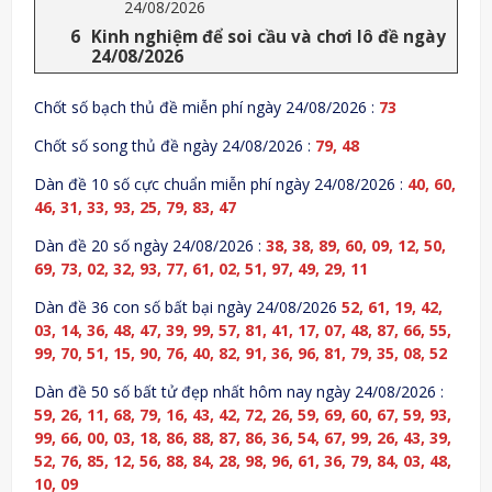
24/08/2026
Kinh nghiệm để soi cầu và chơi lô đề ngày
24/08/2026
Chốt số bạch thủ đề miễn phí ngày 24/08/2026 :
73
Chốt số song thủ đề ngày 24/08/2026 :
79, 48
Dàn đề 10 số cực chuẩn miễn phí ngày 24/08/2026 :
40, 60,
46, 31, 33, 93, 25, 79, 83, 47
Dàn đề 20 số ngày 24/08/2026 :
38, 38, 89, 60, 09, 12, 50,
69, 73, 02, 32, 93, 77, 61, 02, 51, 97, 49, 29, 11
Dàn đề 36 con số bất bại ngày 24/08/2026
52, 61, 19, 42,
03, 14, 36, 48, 47, 39, 99, 57, 81, 41, 17, 07, 48, 87, 66, 55,
99, 70, 51, 15, 90, 76, 40, 82, 91, 36, 96, 81, 79, 35, 08, 52
Dàn đề 50 số bất tử đẹp nhất hôm nay ngày 24/08/2026 :
59, 26, 11, 68, 79, 16, 43, 42, 72, 26, 59, 69, 60, 67, 59, 93,
99, 66, 00, 03, 18, 86, 88, 87, 86, 36, 54, 67, 99, 26, 43, 39,
52, 76, 85, 12, 56, 88, 84, 28, 98, 96, 61, 36, 79, 84, 03, 48,
10, 09