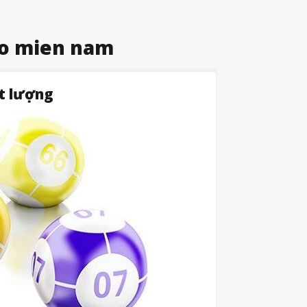
xo mien nam
ất lượng