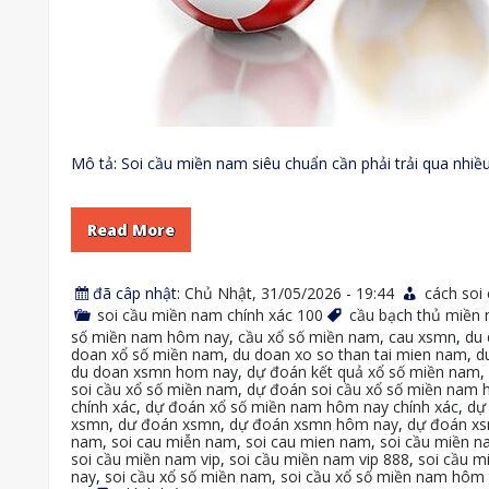
Mô tả: Soi cầu miền nam siêu chuẩn cần phải trải qua nhiều 
Read More
đã câp nhật:
Chủ Nhật, 31/05/2026 - 19:44
cách soi
soi cầu miền nam chính xác 100
cầu bạch thủ miền
số miền nam hôm nay
,
cầu xổ số miền nam
,
cau xsmn
,
du
doan xổ số miền nam
,
du doan xo so than tai mien nam
,
d
du doan xsmn hom nay
,
dự đoán kết quả xổ số miền nam
,
soi cầu xổ số miền nam
,
dự đoán soi cầu xổ số miền nam
chính xác
,
dự đoán xổ số miền nam hôm nay chính xác
,
dự
xsmn
,
dư đoán xsmn
,
dự đoán xsmn hôm nay
,
dự đoán xs
nam
,
soi cau miễn nam
,
soi cau mien nam
,
soi cầu miền 
soi cầu miền nam vip
,
soi cầu miền nam vip 888
,
soi cầu 
nay
,
soi cầu xổ số miền nam
,
soi cầu xổ số miền nam hôm