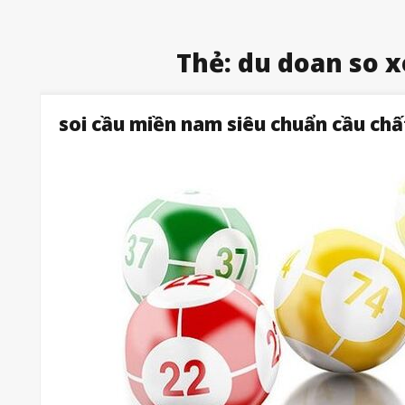
Thẻ:
du doan so 
soi cầu miền nam siêu chuẩn cầu ch