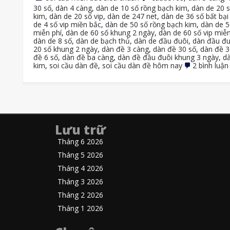
30 số
,
dàn 4 càng
,
dàn de 10 số rồng bạch kim
,
dàn de 20 
kim
,
dàn de 20 số vip
,
dàn de 247 net
,
dàn de 36 số bất bại 
de 4 số vip miền bắc
,
dàn de 50 số rồng bạch kim
,
dàn de 5
miễn phí
,
dàn de 60 số khung 2 ngày
,
dàn de 60 số vip miễn
dàn de 8 số
,
dàn de bạch thủ
,
dàn de đầu đuôi
,
dàn đầu đu
20 số khung 2 ngày
,
dàn đề 3 càng
,
dàn đề 30 số
,
dàn đề 3
đề 6 số
,
dàn đề ba càng
,
dàn đề đầu đuôi khung 3 ngày
,
d
kim
,
soi cầu dàn đề
,
soi cầu dàn đề hôm nay
2 bình luận
Lưu trữ
Tháng 6 2026
Tháng 5 2026
Tháng 4 2026
Tháng 3 2026
Tháng 2 2026
Tháng 1 2026