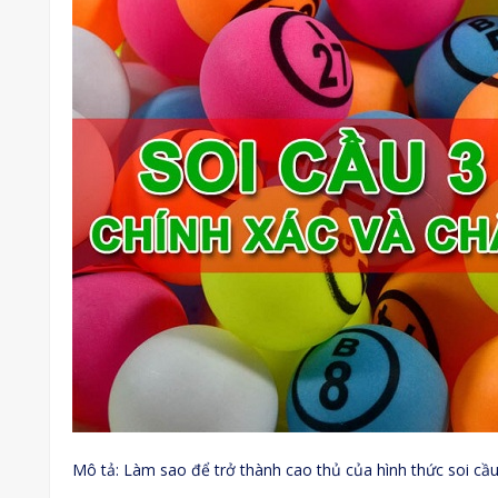
cực
đẹp
Mô tả: Làm sao để trở thành cao thủ của hình thức soi c