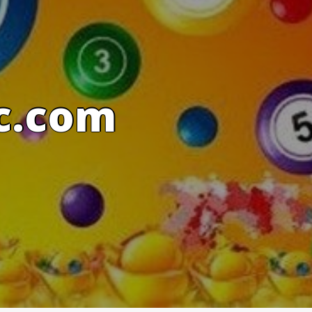
c
.
c
o
m