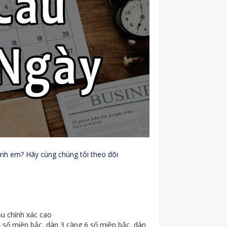
anh em? Hãy cùng chúng tôi theo dõi
ầu chính xác cao
4 số miền bắc
,
dàn 3 càng 6 số miền bắc
,
dàn