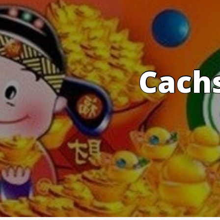
C
a
c
h