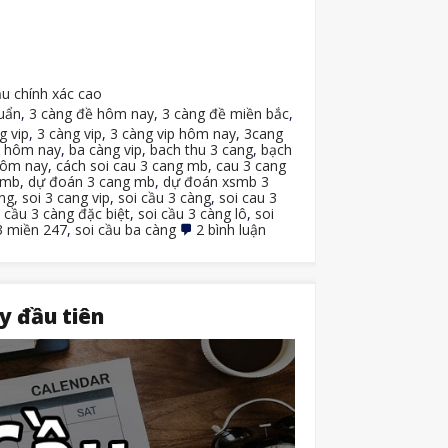
ầu chính xác cao
uẩn
,
3 càng đề hôm nay
,
3 càng đề miền bắc
,
g vip
,
3 càng vip
,
3 càng vip hôm nay
,
3cang
c hôm nay
,
ba càng vip
,
bach thu 3 cang
,
bạch
hôm nay
,
cách soi cau 3 cang mb
,
cau 3 cang
 mb
,
dự đoán 3 cang mb
,
dự đoán xsmb 3
ang
,
soi 3 cang vip
,
soi cầu 3 càng
,
soi cau 3
i cầu 3 càng đặc biệt
,
soi cầu 3 càng lô
,
soi
ở
3 miền 247
,
soi cầu ba càng
2 bình luận
cách
soi
cau
3
cang
y đầu tiên
mb
chỉ
1
từ
quá
chuẩn