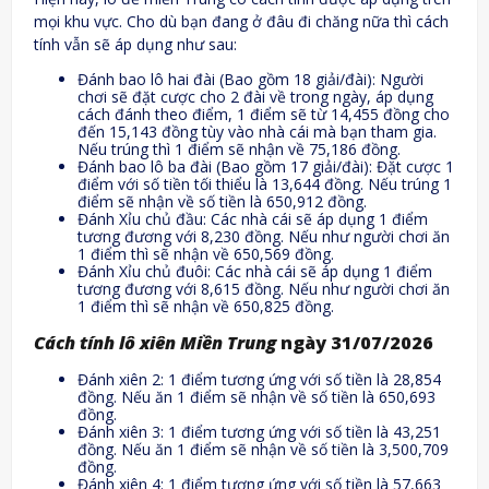
mọi khu vực. Cho dù bạn đang ở đâu đi chăng nữa thì cách
tính vẫn sẽ áp dụng như sau:
Đánh bao lô hai đài (Bao gồm 18 giải/đài): Người
chơi sẽ đặt cược cho 2 đài về trong ngày, áp dụng
cách đánh theo điểm, 1 điểm sẽ từ 14,455 đồng cho
đến 15,143 đồng tùy vào nhà cái mà bạn tham gia.
Nếu trúng thì 1 điểm sẽ nhận về 75,186 đồng.
Đánh bao lô ba đài (Bao gồm 17 giải/đài): Đặt cược 1
điểm với số tiền tối thiểu là 13,644 đồng. Nếu trúng 1
điểm sẽ nhận về số tiền là 650,912 đồng.
Đánh Xỉu chủ đầu: Các nhà cái sẽ áp dụng 1 điểm
tương đương với 8,230 đồng. Nếu như người chơi ăn
1 điểm thì sẽ nhận về 650,569 đồng.
Đánh Xỉu chủ đuôi: Các nhà cái sẽ áp dụng 1 điểm
tương đương với 8,615 đồng. Nếu như người chơi ăn
1 điểm thì sẽ nhận về 650,825 đồng.
Cách tính lô xiên Miền Trung
ngày 31/07/2026
Đánh xiên 2: 1 điểm tương ứng với số tiền là 28,854
đồng. Nếu ăn 1 điểm sẽ nhận về số tiền là 650,693
đồng.
Đánh xiên 3: 1 điểm tương ứng với số tiền là 43,251
đồng. Nếu ăn 1 điểm sẽ nhận về số tiền là 3,500,709
đồng.
Đánh xiên 4: 1 điểm tương ứng với số tiền là 57,663