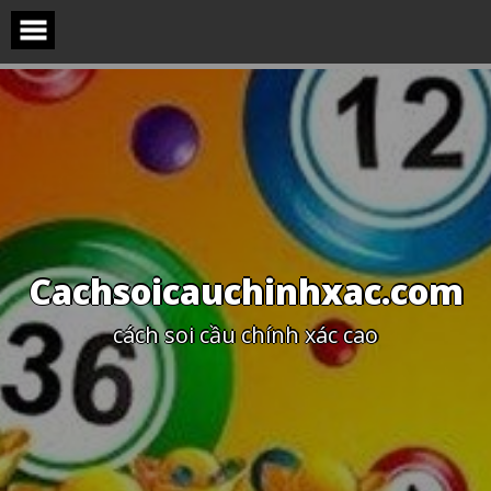
Skip
to
content
C
a
c
h
s
o
i
c
a
u
c
h
i
n
h
x
a
c
.
c
o
m
c
á
c
h
s
o
i
c
ầ
u
c
h
í
n
h
x
á
c
c
a
o