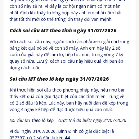
còn số này sẽ ra. Vì đây là cơ hội ngàn năm có một nên
nhất định khi thấy trường hợp này anh em phải nắm bắt
thật tốt thì mới có thể trúng lớn thay đổi vận mệnh.
Cách soi cầu MT theo tỉnh
ngày 31/07/2026
Với cách soi cầu này, người chơi cần phải xem giải nhì trong
bảng kết quả xổ số về con số mấy. Anh em hãy lấy 2 số
cuối của giải này để làm lô, tiếp tục nuôi trong vòng 7 kỳ
quay số nữa. Lưu ý, cách soi cầu này hiệu quả khi bạn áp
dụng cách tuần.
Soi cầu MT theo lô kép
ngày 31/07/2026
Khi thực hiện soi cầu theo phương pháp này, nếu như bạn
thấy kết quả của giải đặc biệt của các tỉnh miền Trung về
có 2 số đầu là kép. Lúc này, bạn hãy nuôi dàn đề kép trong
vòng 4 ngày kế tiếp để đạt được hiệu quả cao nhất.
Soi cầu MT theo lô kép – cược thủ đã biết? ngày 31/07/2026
Ví dụ: ngày 31/07/2026, Bình Định có giải đặc biệt là
057397, có 2 số đầu là kép
44