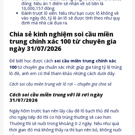
đồng. Nếu ăn 1 điểm sẽ nhận về số tiền là
10,000,157 đồng.
Đánh trượt lô xiên: Nếu như bạn cược lô không về
vào ngày đó, tỷ lệ ăn lô sẽ được tính theo như quy
định mà nhà cái đưa ra.
Chia sẻ kinh nghiệm soi cầu miền
trung chính xác 100 từ chuyên gia
ngày 31/07/2026
Để biết học được cách
soi cầu miền trung chính xác
100
từ chuyên gia chuẩn xác nhất giúp gia tăng tỷ lệ trúng
lô đề, anh em có thể tham khảo những cách dưới đây.
Cách soi cầu miền trung với lô rơi – chuyên gia chia sẻ
Cách soi cầu miền trung với lô rơi
ngày
31/07/2026
Ngày hôm trước bạn nên lấy cầu đề lô bạch thủ để nuôi
cho ngày tiếp đó thì cơ hội trúng thưởng sẽ cao hơn.
Thường thì sẽ nuôi trong khoảng 0-2 ngày. Nếu như quá
thời gian đó mà không thấy ra thì bạn nên bỏ, không nuôi