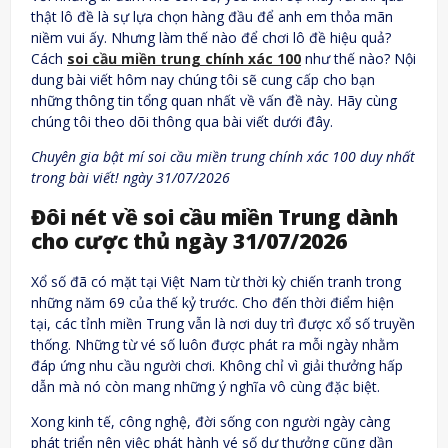
thật lô đề là sự lựa chọn hàng đầu để anh em thỏa mãn
niềm vui ấy. Nhưng làm thế nào để chơi lô đề hiệu quả?
Cách
soi cầu miền trung chính xác 100
như thế nào? Nội
dung bài viết hôm nay chúng tôi sẽ cung cấp cho bạn
những thông tin tổng quan nhất về vấn đề này. Hãy cùng
chúng tôi theo dõi thông qua bài viết dưới đây.
Chuyên gia bật mí soi cầu miền trung chính xác 100 duy nhất
trong bài viết! ngày 31/07/2026
Đôi nét về soi cầu miền Trung dành
cho cược thủ ngày 31/07/2026
Xổ số đã có mặt tại Việt Nam từ thời kỳ chiến tranh trong
những năm 69 của thế kỷ trước. Cho đến thời điểm hiện
tại, các tỉnh miền Trung vẫn là nơi duy trì được xổ số truyền
thống. Những từ vé số luôn được phát ra mỗi ngày nhằm
đáp ứng nhu cầu người chơi. Không chỉ vì giải thưởng hấp
dẫn mà nó còn mang những ý nghĩa vô cùng đặc biệt.
Xong kinh tế, công nghệ, đời sống con người ngày càng
phát triển nên việc phát hành vé số dự thưởng cũng dần