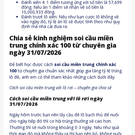
Đánh xiên 4: 1 điểm tương ứng với số tiền là 57,699
đồng. Nếu ăn 1 điểm sẽ nhận về số tiền là
10,000,933 đồng.
Đánh trượt lô xiên: Nếu như bạn cược lô không về
vào ngày đó, tỷ lệ ăn lô sẽ được tính theo như quy
định mà nhà cái đưa ra.
Chia sẻ kinh nghiệm soi cầu miền
trung chính xác 100 từ chuyên gia
ngày 31/07/2026
Để biết học được cách
soi cầu miền trung chính xác
100
từ chuyên gia chuẩn xác nhất giúp gia tăng tỷ lệ trúng
lô đề, anh em có thể tham khảo những cách dưới đây.
Cách soi cầu miền trung với lô rơi – chuyên gia chia sẻ
Cách soi cầu miền trung với lô rơi
ngày
31/07/2026
Ngày hôm trước bạn nên lấy cầu đề lô bạch thủ để nuôi
cho ngày tiếp đó thì cơ hội trúng thưởng sẽ cao hơn.
Thường thì sẽ nuôi trong khoảng 0-3 ngày. Nếu như quá
thời gian đó mà không thấy ra thì bạn nên bỏ, không nuôi