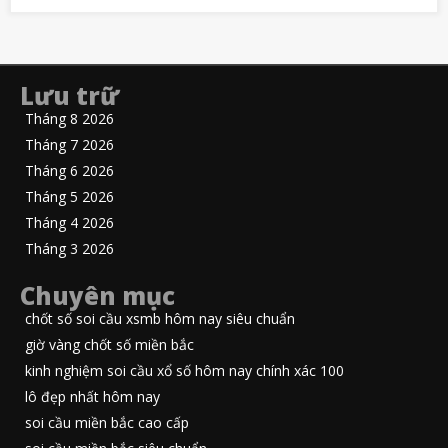
Lưu trữ
Tháng 8 2026
Tháng 7 2026
Tháng 6 2026
Tháng 5 2026
Tháng 4 2026
Tháng 3 2026
Chuyên mục
chốt số soi cầu xsmb hôm nay siêu chuẩn
giờ vàng chốt số miền bắc
kinh nghiệm soi cầu xổ số hôm nay chính xác 100
lô đẹp nhất hôm nay
soi cầu miền bắc cao cấp