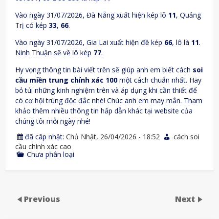
Vào ngày 31/07/2026, Đà Nẵng xuất hiện kép lô
11
, Quảng
Trị có kép
33
,
66
.
Vào ngày 31/07/2026, Gia Lai xuất hiện đề kép
66
, lô là
11
.
Ninh Thuận sẽ về lô kép
77
.
Hy vọng thông tin bài viết trên sẽ giúp anh em biết cách
soi
cầu miền trung chính xác 100
một cách chuẩn nhất. Hãy
bỏ túi những kinh nghiệm trên và áp dụng khi cần thiết để
có cơ hội trúng độc đắc nhé! Chúc anh em may mắn. Tham
khảo thêm nhiều thông tin hấp dẫn khác tại website của
chúng tôi mỗi ngày nhé!
đã câp nhật:
Chủ Nhật, 26/04/2026 - 18:52
cách soi
cầu chính xác cao
Chưa phân loại
Previous
Next