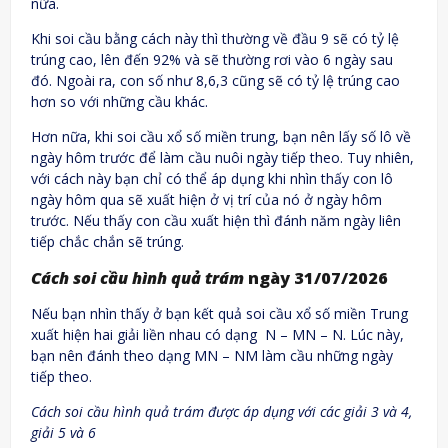
nữa.
Khi soi cầu bằng cách này thì thường về đầu 9 sẽ có tỷ lệ
trúng cao, lên đến 92% và sẽ thường rơi vào 6 ngày sau
đó. Ngoài ra, con số như 8,6,3 cũng sẽ có tỷ lệ trúng cao
hơn so với những cầu khác.
Hơn nữa, khi soi cầu xổ số miền trung, bạn nên lấy số lô về
ngày hôm trước để làm cầu nuôi ngày tiếp theo. Tuy nhiên,
với cách này bạn chỉ có thể áp dụng khi nhìn thấy con lô
ngày hôm qua sẽ xuất hiện ở vị trí của nó ở ngày hôm
trước. Nếu thấy con cầu xuất hiện thì đánh năm ngày liên
tiếp chắc chắn sẽ trúng.
Cách soi cầu hình quả trám
ngày 31/07/2026
Nếu bạn nhìn thấy ở bạn kết quả soi cầu xổ số miền Trung
xuất hiện hai giải liền nhau có dạng N – MN – N. Lúc này,
bạn nên đánh theo dạng MN – NM làm cầu những ngày
tiếp theo.
Cách soi cầu hình quả trám được áp dụng với các giải 3 và 4,
giải 5 và 6