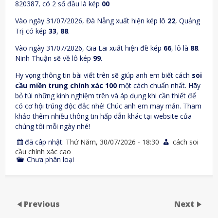
820387, có 2 số đầu là kép
00
Vào ngày 31/07/2026, Đà Nẵng xuất hiện kép lô
22
, Quảng
Trị có kép
33
,
88
.
Vào ngày 31/07/2026, Gia Lai xuất hiện đề kép
66
, lô là
88
.
Ninh Thuận sẽ về lô kép
99
.
Hy vọng thông tin bài viết trên sẽ giúp anh em biết cách
soi
cầu miền trung chính xác 100
một cách chuẩn nhất. Hãy
bỏ túi những kinh nghiệm trên và áp dụng khi cần thiết để
có cơ hội trúng độc đắc nhé! Chúc anh em may mắn. Tham
khảo thêm nhiều thông tin hấp dẫn khác tại website của
chúng tôi mỗi ngày nhé!
đã câp nhật:
Thứ Năm, 30/07/2026 - 18:30
cách soi
cầu chính xác cao
Chưa phân loại
Previous
Next