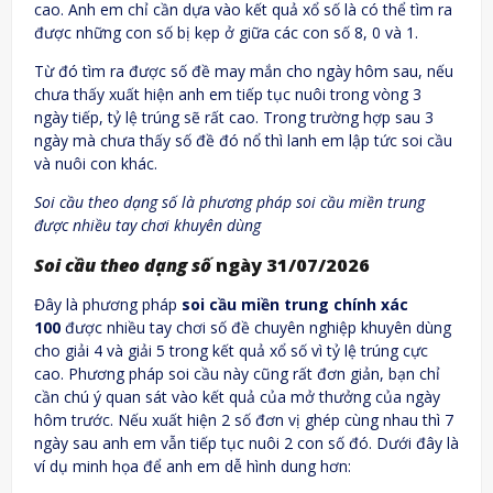
cao. Anh em chỉ cần dựa vào kết quả xổ số là có thể tìm ra
được những con số bị kẹp ở giữa các con số 8, 0 và 1.
Từ đó tìm ra được số đề may mắn cho ngày hôm sau, nếu
chưa thấy xuất hiện anh em tiếp tục nuôi trong vòng 3
ngày tiếp, tỷ lệ trúng sẽ rất cao. Trong trường hợp sau 3
ngày mà chưa thấy số đề đó nổ thì lanh em lập tức soi cầu
và nuôi con khác.
Soi cầu theo dạng số là phương pháp soi cầu miền trung
được nhiều tay chơi khuyên dùng
Soi cầu theo dạng số
ngày 31/07/2026
Đây là phương pháp
soi cầu miền trung chính xác
100
được nhiều tay chơi số đề chuyên nghiệp khuyên dùng
cho giải 4 và giải 5 trong kết quả xổ số vì tỷ lệ trúng cực
cao. Phương pháp soi cầu này cũng rất đơn giản, bạn chỉ
cần chú ý quan sát vào kết quả của mở thưởng của ngày
hôm trước. Nếu xuất hiện 2 số đơn vị ghép cùng nhau thì 7
ngày sau anh em vẫn tiếp tục nuôi 2 con số đó. Dưới đây là
ví dụ minh họa để anh em dễ hình dung hơn: