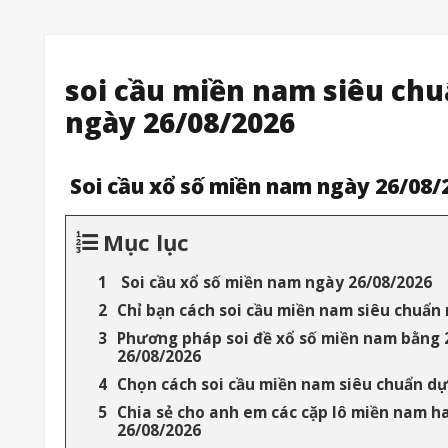
soi cầu miền nam siêu chu
ngày 26/08/2026
Soi cầu xổ số miền nam ngày 26/08/
Mục lục
Soi cầu xổ số miền nam ngày 26/08/2026
Chỉ bạn cách soi cầu miền nam siêu chuẩn 
Phương pháp soi đề xổ số miền nam bằng 
26/08/2026
Chọn cách soi cầu miền nam siêu chuẩn dựa
Chia sẻ cho anh em các cặp lô miền nam h
26/08/2026