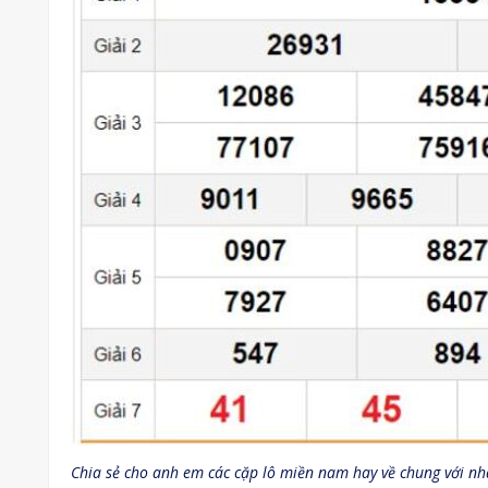
Chia sẻ cho anh em các cặp lô miền nam hay về chung với n