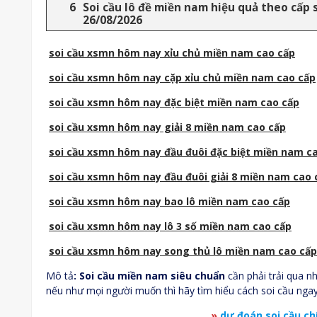
Soi cầu lô đề miền nam hiệu quả theo cấp 
26/08/2026
soi cầu xsmn hôm nay xỉu chủ miền nam cao cấp
soi cầu xsmn hôm nay cặp xỉu chủ miền nam cao cấp
soi cầu xsmn hôm nay đặc biệt miền nam cao cấp
soi cầu xsmn hôm nay giải 8 miền nam cao cấp
soi cầu xsmn hôm nay đầu đuôi đặc biệt miền nam c
soi cầu xsmn hôm nay đầu đuôi giải 8 miền nam cao 
soi cầu xsmn hôm nay bao lô miền nam cao cấp
soi cầu xsmn hôm nay lô 3 số miền nam cao cấp
soi cầu xsmn hôm nay song thủ lô miền nam cao cấp
Mô tả
: Soi cầu miền nam siêu chuẩn
cần phải trải qua nh
nếu như mọi người muốn thì hãy tìm hiểu cách soi cầu ngay
»
dự đoán soi cầu ch