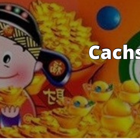
C
a
c
h