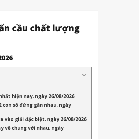
ẩn cầu chất lượng
2026
nhất hiện nay. ngày 26/08/2026
2 con số đứng gần nhau. ngày
 vào giải đặc biệt. ngày 26/08/2026
ay về chung với nhau. ngày