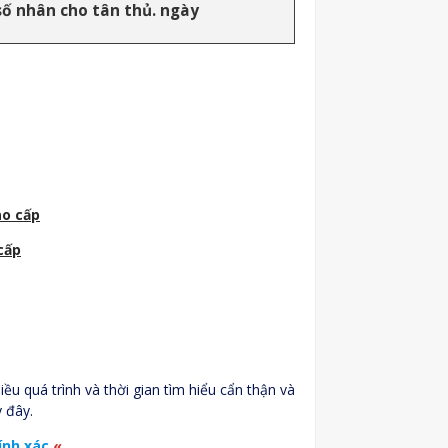
số nhân cho tân thủ. ngày
ao cấp
cấp
iều quá trình và thời gian tìm hiểu cẩn thận và
 đây.
ính xác
«