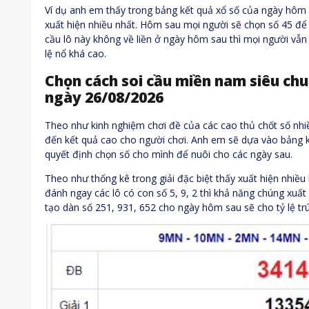
Ví dụ anh em thấy trong bảng kết quả xổ số của ngày hôm 
xuất hiện nhiều nhất. Hôm sau mọi người sẽ chọn số 45 đ
cầu lô này không về liền ở ngày hôm sau thì mọi người vẫn 
lệ nổ khá cao.
Chọn cách soi cầu miền nam siêu chu
ngày 26/08/2026
Theo như kinh nghiệm chơi đề của các cao thủ chốt số nhiề
đến kết quả cao cho người chơi. Anh em sẽ dựa vào bảng kế
quyết định chọn số cho mình để nuôi cho các ngày sau.
Theo như thống kê trong giải đặc biệt thấy xuất hiện nhiều
đánh ngay các lô có con số 5, 9, 2 thì khả năng chúng xuất
tạo dàn số 251, 931, 652 cho ngày hôm sau sẽ cho tỷ lệ tr