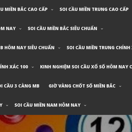
ẦU MIỀN BẮC CAO CẤP
SOI CẦU MIỀN TRUNG CAO CẤP
ÔM NAY
SOI CẦU MIỀN BẮC SIÊU CHUẨN
MB HÔM NAY SIÊU CHUẨN
SOI CẦU MIỀN TRUNG CHÍNH 
ÍNH XÁC 100
KINH NGHIỆM SOI CẦU XỔ SỐ HÔM NAY C
OI CẦU 3 CÀNG MB
GIỜ VÀNG CHỐT SỐ MIỀN BẮC
Y
SOI CẦU MIỀN NAM HÔM NAY