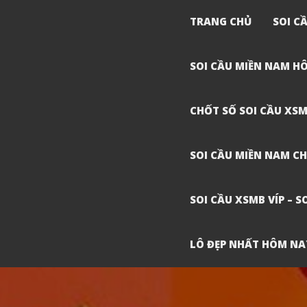
Skip
to
TRANG CHỦ
SOI C
content
SOI CẦU MIỀN NAM H
CHỐT SỐ SOI CẦU XS
SOI CẦU MIỀN NAM CH
SOI CẦU XSMB VÍP – S
LÔ ĐẸP NHẤT HÔM NA