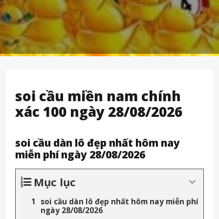
soi cầu miền nam chính
xác 100 ngày 28/08/2026
soi cầu dàn lô đẹp nhất hôm nay
miễn phí ngày 28/08/2026
Mục lục
soi cầu dàn lô đẹp nhất hôm nay miễn phí
ngày 28/08/2026