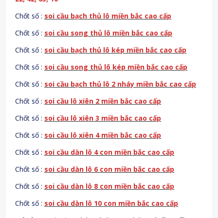
Chốt số :
soi cầu bạch thủ lô miền bắc cao cấp
Chốt số :
soi cầu song thủ lô miền bắc cao cấp
Chốt số :
soi cầu bạch thủ lô kép miền bắc cao cấp
Chốt số :
soi cầu song thủ lô kép miền bắc cao cấp
Chốt số :
soi cầu bạch thủ lô 2 nháy miền bắc cao cấp
Chốt số :
soi cầu lô xiên 2 miền bắc cao cấp
Chốt số :
soi cầu lô xiên 3 miền bắc cao cấp
Chốt số :
soi cầu lô xiên 4 miền bắc cao cấp
Chốt số :
soi cầu dàn lô 4 con miền bắc cao cấp
Chốt số :
soi cầu dàn lô 6 con miền bắc cao cấp
Chốt số :
soi cầu dàn lô 8 con miền bắc cao cấp
Chốt số :
soi cầu dàn lô 10 con miền bắc cao cấp