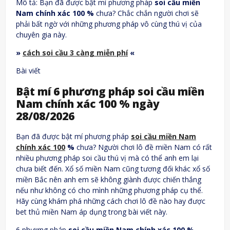
Mô tả: Bạn đã được bật mí phương pháp
soi cầu miền
Nam chính xác 100 %
chưa? Chắc chắn người chơi sẽ
phải bất ngờ với những phương pháp vô cùng thú vị của
chuyên gia này.
»
cách soi cầu 3 càng miễn phí
«
Bài viết
Bật mí 6 phương pháp soi cầu miền
Nam chính xác 100 % ngày
28/08/2026
Bạn đã được bật mí phương pháp
soi cầu miền Nam
chính xác 100
%
chưa? Người chơi lô đề miền Nam có rất
nhiều phương pháp soi cầu thú vị mà có thể anh em lại
chưa biết đến. Xổ số miền Nam cũng tương đối khác xổ số
miền Bắc nên anh em sẽ không giành được chiến thắng
nếu như không có cho mình những phương pháp cụ thể.
Hãy cùng khám phá những cách chơi lô đề nào hay được
bet thủ miền Nam áp dụng trong bài viết này.
6 phương pháp
soi cầu miền Nam chính xác 100 %