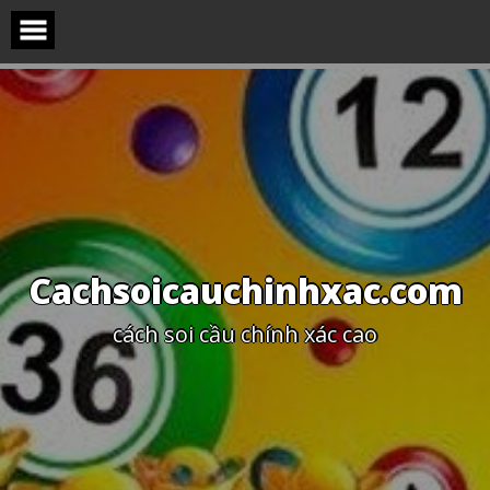
Skip
to
content
C
a
c
h
s
o
i
c
a
u
c
h
i
n
h
x
a
c
.
c
o
m
c
á
c
h
s
o
i
c
ầ
u
c
h
í
n
h
x
á
c
c
a
o