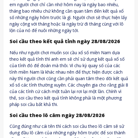
em người chơi chỉ cần nhớ hôm nay là ngày bao nhiêu,
tháng bao nhiêu chứ không cần quan tâm đến kết quả xổ
số những ngày hôm trước là gì. Người chơi sẽ thực hiện lấy
ngày cộng với tháng hoặc là ngày trừ đi tháng cùng với lô
lộn của nó để nuôi những ngày tới.
Soi cầu theo kết quả tỉnh ngày 28/08/2026
Nếu như người chơi muốn soi cầu xổ số miền Nam dựa
theo kết quả tỉnh thì anh em sẽ chỉ sử dụng kết quả xổ số
của tỉnh đó để đoán mà thôi. Vì chu kỳ quay số của các
tỉnh miền Nam là khác nhau nên để thực hiện được cách
này thì người chơi cũng cần phải quan tâm theo dõi kết quả
xổ số các tỉnh thường xuyên. Các chuyên gia cho rằng giải 8
của các tỉnh cứ cách một tuần lại rơi lại một lần. Chính vì
thế, soi cầu theo kết quả tỉnh không phải là một phương
pháp soi cầu bất khả thi.
Soi cầu theo lô câm ngày 28/08/2026
Cũng đúng như cái tên thì cách soi cầu theo lô câm sẽ sử
dụng đầu lô câm của những ngày hôm trước để soi thành