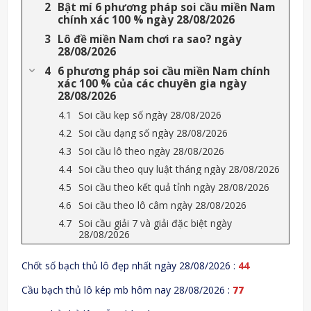
Bật mí 6 phương pháp soi cầu miền Nam
chính xác 100 % ngày 28/08/2026
Lô đề miền Nam chơi ra sao? ngày
28/08/2026
6 phương pháp soi cầu miền Nam chính
xác 100 % của các chuyên gia ngày
28/08/2026
Soi cầu kẹp số ngày 28/08/2026
Soi cầu dạng số ngày 28/08/2026
Soi cầu lô theo ngày 28/08/2026
Soi cầu theo quy luật tháng ngày 28/08/2026
Soi cầu theo kết quả tỉnh ngày 28/08/2026
Soi cầu theo lô câm ngày 28/08/2026
Soi cầu giải 7 và giải đặc biệt ngày
28/08/2026
Chốt số bạch thủ lô đẹp nhất ngày 28/08/2026 :
44
Cầu bạch thủ lô kép mb hôm nay 28/08/2026 :
77