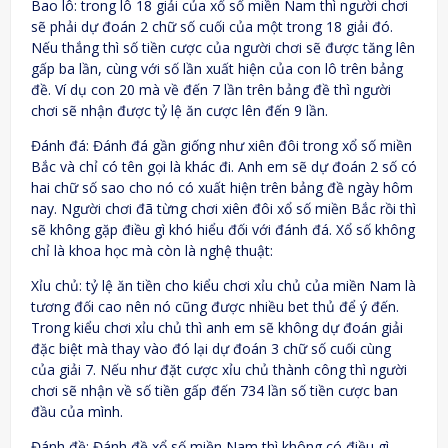
Bao lô: trong lô 18 giải của xổ số miền Nam thì người chơi
sẽ phải dự đoán 2 chữ số cuối của một trong 18 giải đó.
Nếu thắng thì số tiền cược của người chơi sẽ được tăng lên
gấp ba lần, cùng với số lần xuất hiện của con lô trên bảng
đề. Ví dụ con 20 mà về đến 7 lần trên bảng đề thì người
chơi sẽ nhận được tỷ lệ ăn cược lên đến 9 lần.
Đánh đá: Đánh đá gần giống như xiên đôi trong xổ số miền
Bắc và chỉ có tên gọi là khác đi. Anh em sẽ dự đoán 2 số có
hai chữ số sao cho nó có xuất hiện trên bảng đề ngày hôm
nay. Người chơi đã từng chơi xiên đôi xổ số miền Bắc rồi thì
sẽ không gặp điều gì khó hiểu đối với đánh đá. Xổ số không
chỉ là khoa học mà còn là nghệ thuật:
Xỉu chủ: tỷ lệ ăn tiền cho kiểu chơi xỉu chủ của miền Nam là
tương đối cao nên nó cũng được nhiều bet thủ để ý đến.
Trong kiểu chơi xỉu chủ thì anh em sẽ không dự đoán giải
đặc biệt mà thay vào đó lại dự đoán 3 chữ số cuối cùng
của giải 7. Nếu như đặt cược xỉu chủ thành công thì người
chơi sẽ nhận về số tiền gấp đến 734 lần số tiền cược ban
đầu của mình.
Đánh đề: Đánh đề xổ số miền Nam thì không có điều gì