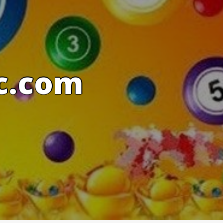
c
.
c
o
m