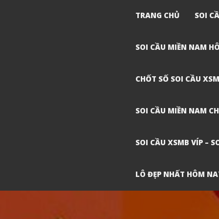
Skip
to
TRANG CHỦ
SOI C
content
SOI CẦU MIỀN NAM H
CHỐT SỐ SOI CẦU XS
SOI CẦU MIỀN NAM CH
SOI CẦU XSMB VÍP – S
LÔ ĐẸP NHẤT HÔM NA