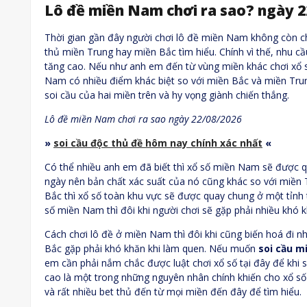
Lô đề miền Nam chơi ra sao? ngày 2
Thời gian gần đây người chơi lô đề miền Nam không còn c
thủ miền Trung hay miền Bắc tìm hiểu. Chính vì thế, nhu c
tăng cao. Nếu như anh em đến từ vùng miền khác chơi xổ 
Nam có nhiều điểm khác biệt so với miền Bắc và miền Tru
soi cầu của hai miền trên và hy vọng giành chiến thắng.
Lô đề miền Nam chơi ra sao ngày 22/08/2026
»
soi cầu độc thủ đề hôm nay chính xác nhất
«
Có thể nhiều anh em đã biết thì xổ số miền Nam sẽ được q
ngày nên bản chất xác suất của nó cũng khác so với miền
Bắc thì xổ số toàn khu vực sẽ được quay chung ở một tỉnh tr
số miền Nam thì đôi khi người chơi sẽ gặp phải nhiều khó 
Cách chơi lô đề ở miền Nam thì đôi khi cũng biến hoá đi 
Bắc gặp phải khó khăn khi làm quen. Nếu muốn
soi cầu m
em cần phải nắm chắc được luật chơi xổ số tại đây để khi so
cao là một trong những nguyên nhân chính khiến cho xổ s
và rất nhiều bet thủ đến từ mọi miền đến đây để tìm hiểu.