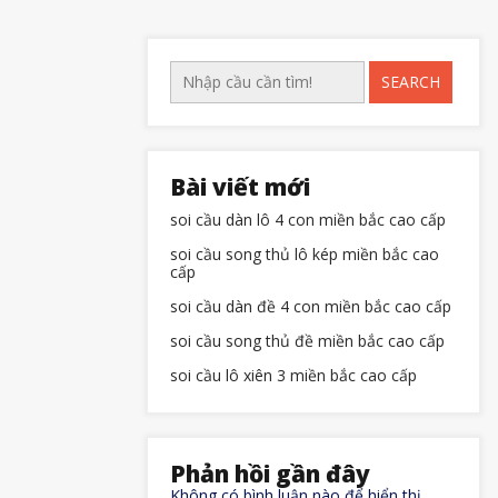
SEARCH
Bài viết mới
soi cầu dàn lô 4 con miền bắc cao cấp
soi cầu song thủ lô kép miền bắc cao
cấp
soi cầu dàn đề 4 con miền bắc cao cấp
soi cầu song thủ đề miền bắc cao cấp
soi cầu lô xiên 3 miền bắc cao cấp
Phản hồi gần đây
Không có bình luận nào để hiển thị.