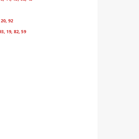
 20, 92
93, 19, 82, 59