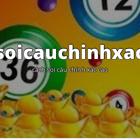
s
o
i
c
a
u
c
h
i
n
h
x
a
c
á
c
h
s
o
i
c
ầ
u
c
h
í
n
h
x
á
c
c
a
o