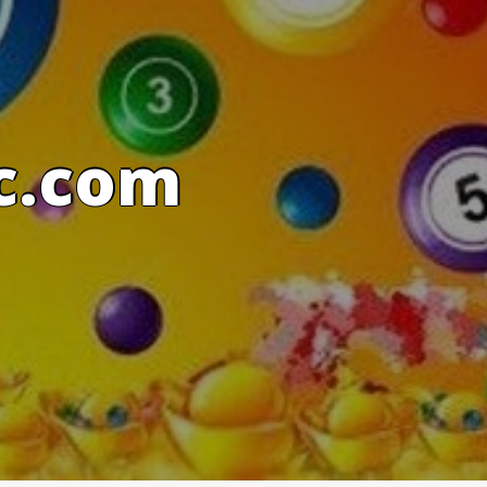
c
.
c
o
m