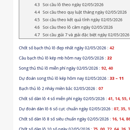
Soi cầu lô theo ngày 02/05/2026
Soi cầu theo quy luật tháng ngày 02/05/2026
Soi cầu theo kết quả tỉnh ngày 02/05/2026
Soi cầu theo lô câm ngày 02/05/2026
Soi cầu giải 7 và giải đặc biệt ngày 02/05/2026
Chốt số bạch thủ lô đẹp nhất ngày 02/05/2026 :
42
Cầu bạch thủ lô kép mb hôm nay 02/05/2026 :
22
Song thủ thủ lô miễn phí ngày 02/05/2026 :
92, 40
Dự đoán song thủ lô kép hôm nay 02/05/2026 :
33 – 11
Bạch thủ lô 2 nháy miền bắc 02/05/2026 :
07
Chốt số dàn lô 4 số miễn phí ngày 02/05/2026 :
41, 14, 55, 
Dự đoán dàn lô 6 số cực chuẩn ngày 02/05/2026 :
07, 35, 1
Chốt số dàn lô 8 số siêu chuẩn ngày 02/05/2026 :
16, 14, 86
Chốt số dàn lô 10 số ngày 02/05/2026 :
75, 00, 72, 64, 26, 