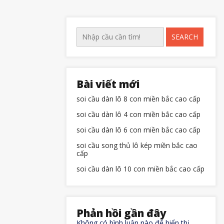
SEARCH
Bài viết mới
soi cầu dàn lô 8 con miền bắc cao cấp
soi cầu dàn lô 4 con miền bắc cao cấp
soi cầu dàn lô 6 con miền bắc cao cấp
soi cầu song thủ lô kép miền bắc cao
cấp
soi cầu dàn lô 10 con miền bắc cao cấp
Phản hồi gần đây
Không có bình luận nào để hiển thị.