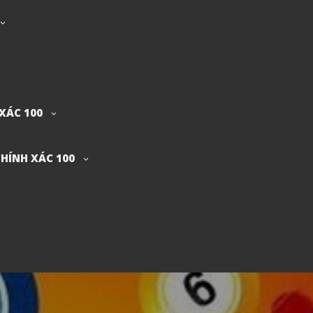
XÁC 100
HÍNH XÁC 100