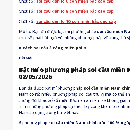
Chốt số :
soi cầu dàn lô 6 con miền bắc cao cấp
Chốt số :
soi cầu dàn lô 8 con miền bắc cao cấp
Chốt số :
soi cầu dàn lô 10 con miền bắc cao cấp
Mô tả: Bạn đã được bật mí phương pháp
soi cầu miền N
chơi sẽ phải bất ngờ với những phương pháp vô cùng thú vị
»
cách soi cầu 3 càng miễn phí
«
Bài viết
Bật mí 6 phương pháp soi cầu miền 
02/05/2026
Bạn đã được bật mí phương pháp
soi cầu miền Nam chín
Nam có rất nhiều phương pháp soi cầu thú vị mà có thể an
tương đối khác xổ số miền Bắc nên anh em sẽ không giàn
mình những phương pháp cụ thể. Hãy cùng khám phá những
Nam áp dụng trong bài viết này.
6 phương pháp
soi cầu miền Nam chính xác 100 % ngà