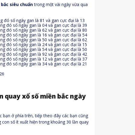
 bắc siêu chuẩn
trong một vài ngày vừa qua
ng đó số ngày gan là 81 và gan cực đại là 13
ong đó số ngày gan là 04 và gan cực đại là 39
ong đó số ngày gan là 62 và gan cực đại là 80
ong đó số ngày gan là 16 và gan cực đại là 54
ong đó số ngày gan là 50 và gan cực đại là 62
ong đó số ngày gan là 24 và gan cực đại là 15
ong đó số ngày gan là 54 và gan cực đại là 50
ong đó số ngày gan là 92 và gan cực đại là 42
ong đó số ngày gan là 12 và gan cực đại là 37
ong đó số ngày gan là 34 và gan cực đại là 21
26
ần quay xổ số miền bắc ngày
c bạn ở phía trên, tiếp theo đây các bạn cũng
 con số ít xuất hiện trong khoảng 30 lần quay