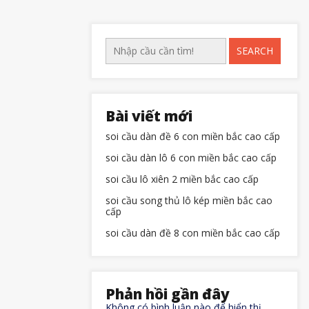
SEARCH
Bài viết mới
soi cầu dàn đề 6 con miền bắc cao cấp
soi cầu dàn lô 6 con miền bắc cao cấp
soi cầu lô xiên 2 miền bắc cao cấp
soi cầu song thủ lô kép miền bắc cao
cấp
soi cầu dàn đề 8 con miền bắc cao cấp
Phản hồi gần đây
Không có bình luận nào để hiển thị.