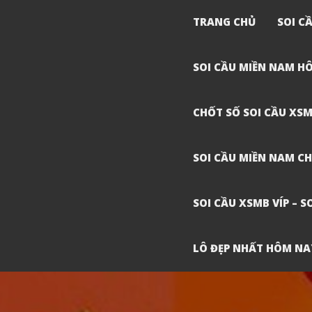
Skip
to
TRANG CHỦ
SOI C
content
SOI CẦU MIỀN NAM H
CHỐT SỐ SOI CẦU XS
SOI CẦU MIỀN NAM CH
SOI CẦU XSMB VÍP – S
LÔ ĐẸP NHẤT HÔM NA