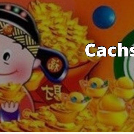
C
a
c
h