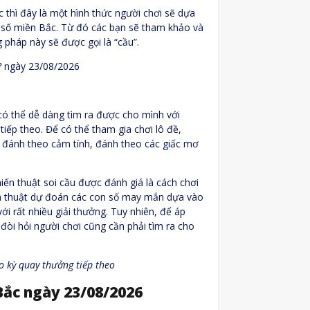
 thì đây là một hình thức người chơi sẽ dựa
ổ số miền Bắc. Từ đó các bạn sẽ tham khảo và
 pháp này sẽ được gọi là “cầu”.
?
ngày 23/08/2026
có thể dễ dàng tìm ra được cho mình với
ếp theo. Để có thể tham gia chơi lô đề,
: đánh theo cảm tính, đánh theo các giấc mơ
n thuật soi cầu được đánh giá là cách chơi
iến thuật dự đoán các con số may mắn dựa vào
ới rất nhiều giải thưởng. Tuy nhiên, để áp
òi hỏi người chơi cũng cần phải tìm ra cho
o kỳ quay thưởng tiếp theo
 Bắc ngày 23/08/2026