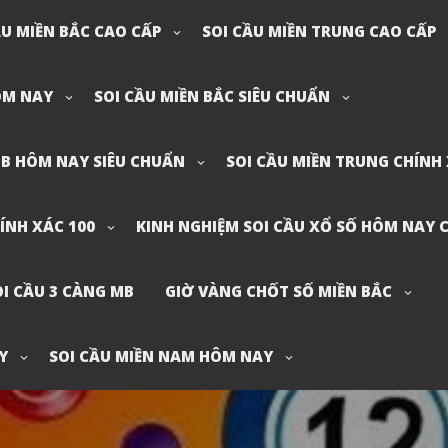
ẦU MIỀN BẮC CAO CẤP
SOI CẦU MIỀN TRUNG CAO CẤP
ÔM NAY
SOI CẦU MIỀN BẮC SIÊU CHUẨN
MB HÔM NAY SIÊU CHUẨN
SOI CẦU MIỀN TRUNG CHÍNH 
ÍNH XÁC 100
KINH NGHIỆM SOI CẦU XỔ SỐ HÔM NAY C
OI CẦU 3 CÀNG MB
GIỜ VÀNG CHỐT SỐ MIỀN BẮC
Y
SOI CẦU MIỀN NAM HÔM NAY