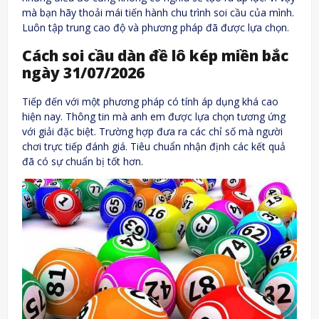
mà bạn hãy thoải mái tiến hành chu trình soi cầu của mình.
Luôn tập trung cao độ và phương pháp đã được lựa chọn.
Cách soi cầu dàn đề lô kép miền bắc
ngày 31/07/2026
Tiếp đến với một phương pháp có tính áp dụng khá cao
hiện nay. Thông tin mà anh em được lựa chọn tương ứng
với giải đặc biệt. Trường hợp đưa ra các chỉ số mà người
chơi trực tiếp đánh giá. Tiêu chuẩn nhận định các kết quả
đã có sự chuẩn bị tốt hơn.