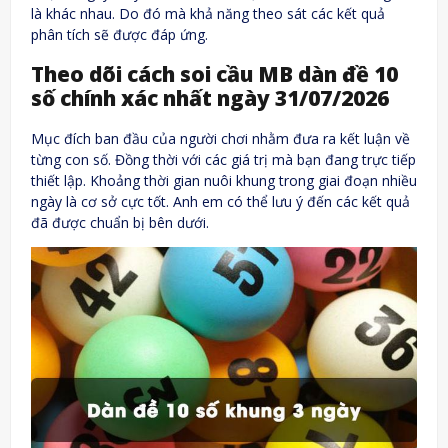
là khác nhau. Do đó mà khả năng theo sát các kết quả
phân tích sẽ được đáp ứng.
Theo dõi cách soi cầu MB dàn đề 10
số chính xác nhất ngày 31/07/2026
Mục đích ban đầu của người chơi nhằm đưa ra kết luận về
từng con số. Đồng thời với các giá trị mà bạn đang trực tiếp
thiết lập. Khoảng thời gian nuôi khung trong giai đoạn nhiều
ngày là cơ sở cực tốt. Anh em có thể lưu ý đến các kết quả
đã được chuẩn bị bên dưới.