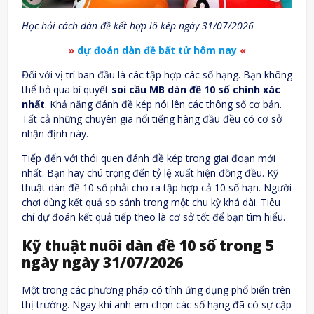
Học hỏi cách dàn đề kết hợp lô kép ngày 31/07/2026
»
dự đoán dàn đề bất tử hôm nay
«
Đối với vị trí ban đầu là các tập hợp các số hạng. Bạn không
thể bỏ qua bí quyết
soi cầu MB dàn đề 10 số chính xác
nhất
. Khả năng đánh đề kép nói lên các thông số cơ bản.
Tất cả những chuyên gia nổi tiếng hàng đầu đều có cơ sở
nhận định này.
Tiếp đến với thói quen đánh đề kép trong giai đoạn mới
nhất. Bạn hãy chú trọng đến tỷ lệ xuất hiện đồng đều. Kỹ
thuật dàn đề 10 số phải cho ra tập hợp cả 10 số hạn. Người
chơi dùng kết quả so sánh trong một chu kỳ khá dài. Tiêu
chí dự đoán kết quả tiếp theo là cơ sở tốt để bạn tìm hiểu.
Kỹ thuật nuôi dàn đề 10 số trong 5
ngày ngày 31/07/2026
Một trong các phương pháp có tính ứng dụng phổ biến trên
thị trường. Ngay khi anh em chọn các số hạng đã có sự cập