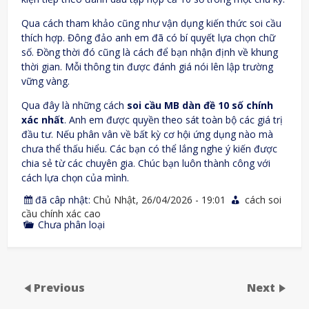
Qua cách tham khảo cũng như vận dụng kiến thức soi cầu
thích hợp. Đông đảo anh em đã có bí quyết lựa chọn chữ
số. Đồng thời đó cũng là cách để bạn nhận định về khung
thời gian. Mỗi thông tin được đánh giá nói lên lập trường
vững vàng.
Qua đây là những cách
soi cầu MB dàn đề 10 số chính
xác nhất
. Anh em được quyền theo sát toàn bộ các giá trị
đầu tư. Nếu phân vân về bất kỳ cơ hội ứng dụng nào mà
chưa thể thấu hiểu. Các bạn có thể lắng nghe ý kiến được
chia sẻ từ các chuyên gia. Chúc bạn luôn thành công với
cách lựa chọn của mình.
đã câp nhật:
Chủ Nhật, 26/04/2026 - 19:01
cách soi
cầu chính xác cao
Chưa phân loại
Previous
Next