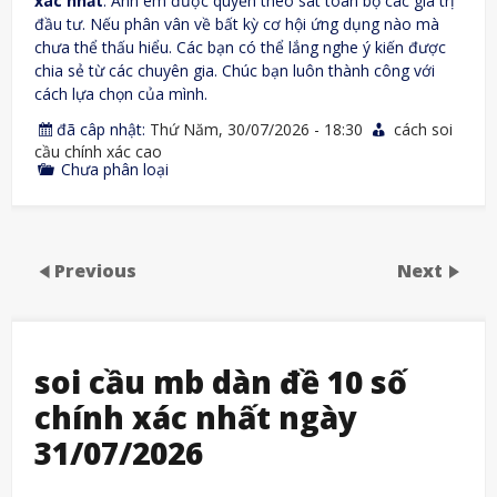
xác nhất
. Anh em được quyền theo sát toàn bộ các giá trị
đầu tư. Nếu phân vân về bất kỳ cơ hội ứng dụng nào mà
chưa thể thấu hiểu. Các bạn có thể lắng nghe ý kiến được
chia sẻ từ các chuyên gia. Chúc bạn luôn thành công với
cách lựa chọn của mình.
đã câp nhật:
Thứ Năm, 30/07/2026 - 18:30
cách soi
cầu chính xác cao
Chưa phân loại
Previous
Next
soi cầu mb dàn đề 10 số
chính xác nhất ngày
31/07/2026