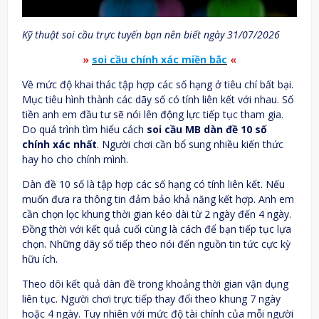
Kỹ thuật soi cầu trực tuyến bạn nên biết ngày 31/07/2026
»
soi cầu chính xác miền bắc
«
Về mức độ khai thác tập hợp các số hạng ở tiêu chí bất bại.
Mục tiêu hình thành các dãy số có tính liên kết với nhau. Số
tiền anh em đầu tư sẽ nói lên động lực tiếp tục tham gia.
Do quá trình tìm hiểu cách
soi cầu MB dàn đề 10 số
chính xác nhất
. Người chơi cần bổ sung nhiều kiến thức
hay ho cho chính mình.
Dàn đề 10 số là tập hợp các số hạng có tính liên kết. Nếu
muốn đưa ra thông tin đảm bảo khả năng kết hợp. Anh em
cần chọn lọc khung thời gian kéo dài từ 2 ngày đến 4 ngày.
Đồng thời với kết quả cuối cùng là cách để bạn tiếp tục lựa
chọn. Những dãy số tiếp theo nói đến nguồn tin tức cực kỳ
hữu ích.
Theo dõi kết quả dàn đề trong khoảng thời gian vận dụng
liên tục. Người chơi trực tiếp thay đổi theo khung 7 ngày
hoặc 4 ngày. Tuy nhiên với mức độ tài chính của mỗi người