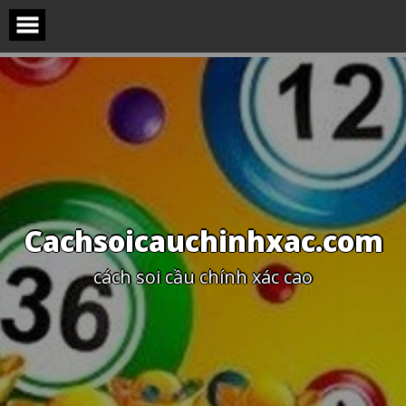
Skip
to
content
C
a
c
h
s
o
i
c
a
u
c
h
i
n
h
x
a
c
.
c
o
m
c
á
c
h
s
o
i
c
ầ
u
c
h
í
n
h
x
á
c
c
a
o