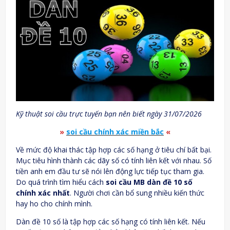
Kỹ thuật soi cầu trực tuyến bạn nên biết ngày 31/07/2026
»
soi cầu chính xác miền bắc
«
Về mức độ khai thác tập hợp các số hạng ở tiêu chí bất bại.
Mục tiêu hình thành các dãy số có tính liên kết với nhau. Số
tiền anh em đầu tư sẽ nói lên động lực tiếp tục tham gia.
Do quá trình tìm hiểu cách
soi cầu MB dàn đề 10 số
chính xác nhất
. Người chơi cần bổ sung nhiều kiến thức
hay ho cho chính mình.
Dàn đề 10 số là tập hợp các số hạng có tính liên kết. Nếu