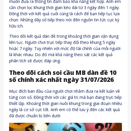
muốn đưa ra thông tin đảm bảo khả năng kết hợp. Anh em
cần chọn lọc khung thời gian kéo dài từ 3 ngày đến 1 ngày.
Đồng thời với kết quả cuối cùng là cách để bạn tiếp tục lựa
chọn. Những dãy số tiếp theo nói đến nguồn tin tức cực kỳ
hữu ích.
Theo dõi kết quả dàn đề trong khoảng thời gian vận dụng
liên tục. Người chơi trực tiếp thay đổi theo khung 5 ngày
hoặc 7 ngày. Tuy nhiên với mức độ tài chính của mỗi người
là khác nhau. Do đó mà khả năng theo sát các kết quả
phân tích sẽ được đáp ứng.
Theo dõi cách soi cầu MB dàn đề 10
số chính xác nhất ngày 31/07/2026
Mục đích ban đầu của người chơi nhằm đưa ra kết luận về
từng con số. Đồng thời với các giá trị mà bạn đang trực tiếp
thiết lập. Khoảng thời gian nuôi khung trong giai đoạn nhiều
ngày là cơ sở cực tốt. Anh em có thể lưu ý đến các kết quả
đã được chuẩn bị bên dưới.