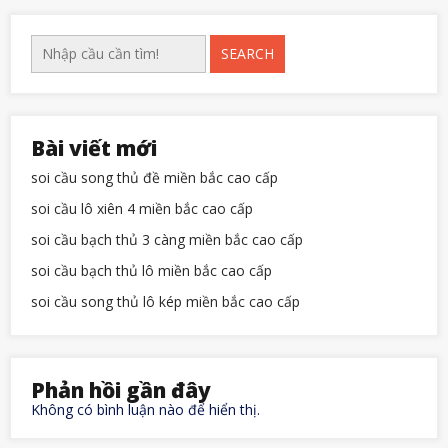
SEARCH
Bài viết mới
soi cầu song thủ đề miền bắc cao cấp
soi cầu lô xiên 4 miền bắc cao cấp
soi cầu bạch thủ 3 càng miền bắc cao cấp
soi cầu bạch thủ lô miền bắc cao cấp
soi cầu song thủ lô kép miền bắc cao cấp
Phản hồi gần đây
Không có bình luận nào để hiển thị.