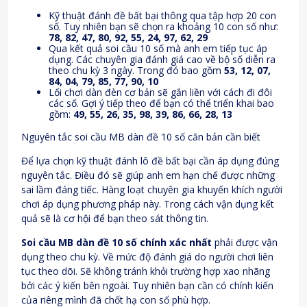
Kỹ thuật đánh đề bất bại thông qua tập hợp 20 con
số. Tuy nhiên bạn sẽ chọn ra khoảng 10 con số như:
78, 82, 47, 80, 92, 55, 24, 97, 62, 29
Qua kết quả soi cầu 10 số mà anh em tiếp tục áp
dụng. Các chuyên gia đánh giá cao về bộ số diễn ra
theo chu kỳ 3 ngày. Trong đó bao gồm
53, 12, 07,
84, 04, 79, 85, 77, 90, 10
Lối chơi dàn đèn cơ bản sẽ gắn liền với cách đi đôi
các số. Gợi ý tiếp theo để bạn có thể triển khai bao
gồm:
49, 55, 26, 35, 98, 39, 86, 66, 28, 13
Nguyên tắc soi cầu MB dàn đề 10 số căn bản cần biết
Để lựa chọn kỹ thuật đánh lô đề bất bại cần áp dụng đúng
nguyên tắc. Điều đó sẽ giúp anh em hạn chế được những
sai lầm đáng tiếc. Hàng loạt chuyên gia khuyến khích người
chơi áp dụng phương pháp này. Trong cách vận dụng kết
quả sẽ là cơ hội để bạn theo sát thông tin.
Soi cầu MB dàn đề 10 số chính xác nhất
phải được vận
dụng theo chu kỳ. Về mức độ đánh giá do người chơi liên
tục theo dõi. Sẽ không tránh khỏi trường hợp xao nhãng
bởi các ý kiến bên ngoài. Tuy nhiên bạn cần có chính kiến
của riêng mình đã chốt hạ con số phù hợp.