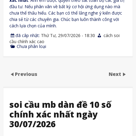
xác nhất
. Anh em được quyền theo sát toàn bộ các giá trị
đầu tư. Nếu phân vân về bất kỳ cơ hội ứng dụng nào mà
chưa thể thấu hiểu. Các bạn có thể lắng nghe ý kiến được
chia sẻ từ các chuyên gia. Chúc bạn luôn thành công với
cách lựa chọn của mình.
đã câp nhật:
Thứ Tư, 29/07/2026 - 18:30
cách soi
cầu chính xác cao
Chưa phân loại
Previous
Next
soi cầu mb dàn đề 10 số
chính xác nhất ngày
30/07/2026