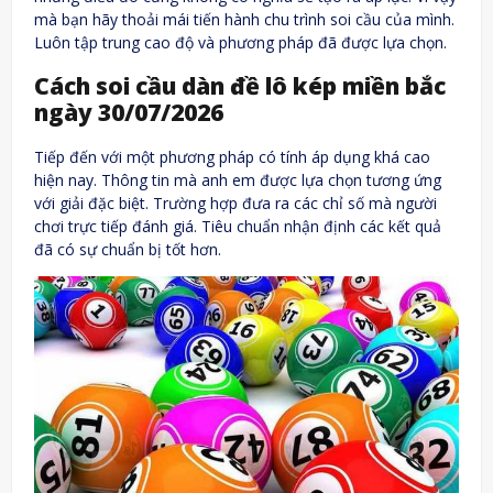
mà bạn hãy thoải mái tiến hành chu trình soi cầu của mình.
Luôn tập trung cao độ và phương pháp đã được lựa chọn.
Cách soi cầu dàn đề lô kép miền bắc
ngày 30/07/2026
Tiếp đến với một phương pháp có tính áp dụng khá cao
hiện nay. Thông tin mà anh em được lựa chọn tương ứng
với giải đặc biệt. Trường hợp đưa ra các chỉ số mà người
chơi trực tiếp đánh giá. Tiêu chuẩn nhận định các kết quả
đã có sự chuẩn bị tốt hơn.