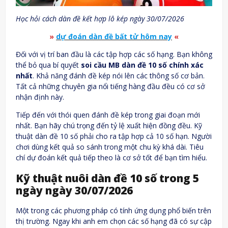
Học hỏi cách dàn đề kết hợp lô kép ngày 30/07/2026
»
dự đoán dàn đề bất tử hôm nay
«
Đối với vị trí ban đầu là các tập hợp các số hạng. Bạn không
thể bỏ qua bí quyết
soi cầu MB dàn đề 10 số chính xác
nhất
. Khả năng đánh đề kép nói lên các thông số cơ bản.
Tất cả những chuyên gia nổi tiếng hàng đầu đều có cơ sở
nhận định này.
Tiếp đến với thói quen đánh đề kép trong giai đoạn mới
nhất. Bạn hãy chú trọng đến tỷ lệ xuất hiện đồng đều. Kỹ
thuật dàn đề 10 số phải cho ra tập hợp cả 10 số hạn. Người
chơi dùng kết quả so sánh trong một chu kỳ khá dài. Tiêu
chí dự đoán kết quả tiếp theo là cơ sở tốt để bạn tìm hiểu.
Kỹ thuật nuôi dàn đề 10 số trong 5
ngày ngày 30/07/2026
Một trong các phương pháp có tính ứng dụng phổ biến trên
thị trường. Ngay khi anh em chọn các số hạng đã có sự cập