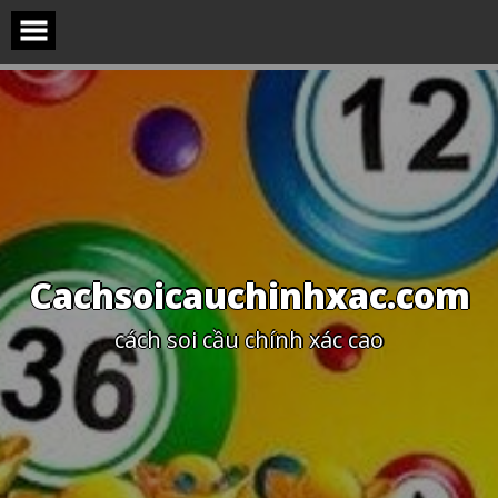
Skip
to
content
C
a
c
h
s
o
i
c
a
u
c
h
i
n
h
x
a
c
.
c
o
m
c
á
c
h
s
o
i
c
ầ
u
c
h
í
n
h
x
á
c
c
a
o