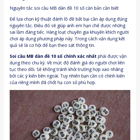
Nguyên tắc soi cầu MB dàn đề 10 số căn bản cần biết
Để lựa chọn kỹ thuật đánh lô đề bất bại cần áp dụng đúng
nguyên tắc. Điều đó sẽ giúp anh em hạn chế được những
sai lầm đáng tiếc. Hàng loạt chuyên gia khuyến khích người
chơi áp dụng phương pháp này. Trong cách vận dụng kết
quả sẽ là cơ hội để bạn theo sát thông tin.
Soi cầu MB dàn đề 10 số chính xác nhất
phải được vận
dụng theo chu kỳ. Về mức độ đánh giá do người chơi liên
tục theo dõi. Sẽ không tránh khỏi trường hợp xao nhãng
bởi các ý kiến bên ngoài. Tuy nhiên bạn cần có chính kiến
của riêng mình đã chốt hạ con số phù hợp.