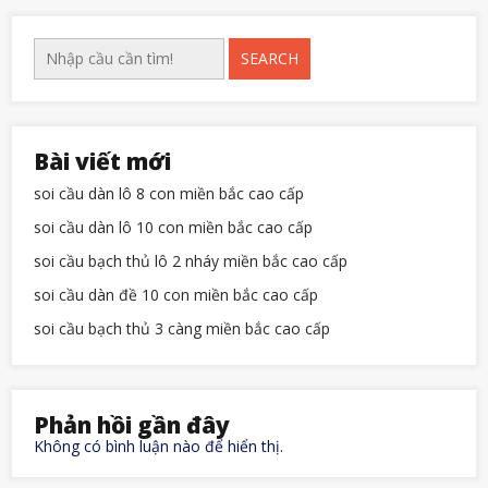
SEARCH
Bài viết mới
soi cầu dàn lô 8 con miền bắc cao cấp
soi cầu dàn lô 10 con miền bắc cao cấp
soi cầu bạch thủ lô 2 nháy miền bắc cao cấp
soi cầu dàn đề 10 con miền bắc cao cấp
soi cầu bạch thủ 3 càng miền bắc cao cấp
Phản hồi gần đây
Không có bình luận nào để hiển thị.