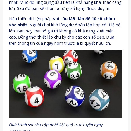
nhật. Mức độ ứng dụng đầu tiên là khả năng khai thác càng
lớn. Sau đó bạn sẽ chọn ra từng số hạng được duy trì.
Nếu thiếu đi biện pháp
soi cầu MB dàn đề 10 số chính
xác nhất
. Người chơi khó lòng dự đoán tập hợp có tỉ lệ nổ
lớn. Bạn hãy loại bỏ giá trị không có khả năng xuất hiện
cao. Đồng thời thiết lập chu kỳ cho các con số đẹp. Dựa
trên thông tin của ngày hôm trước là bí quyết hữu ích.
Quá trình soi cầu cập nhật kết quả trực tuyến ngày
30/07/2026