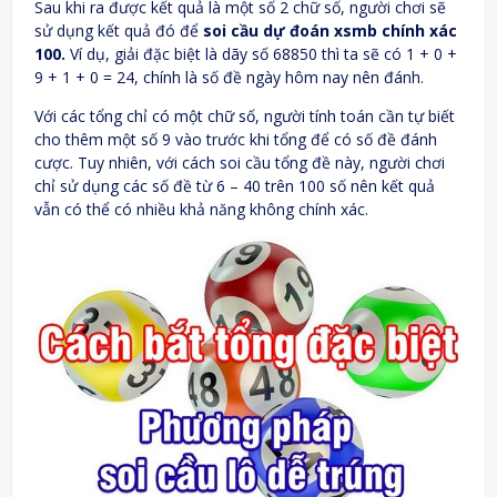
Sau khi ra được kết quả là một số 2 chữ số, người chơi sẽ
sử dụng kết quả đó để
soi cầu dự đoán xsmb chính xác
100.
Ví dụ, giải đặc biệt là dãy số 68850 thì ta sẽ có 1 + 0 +
9 + 1 + 0 = 24, chính là số đề ngày hôm nay nên đánh.
Với các tổng chỉ có một chữ số, người tính toán cần tự biết
cho thêm một số 9 vào trước khi tổng để có số đề đánh
cược. Tuy nhiên, với cách soi cầu tổng đề này, người chơi
chỉ sử dụng các số đề từ 6 – 40 trên 100 số nên kết quả
vẫn có thể có nhiều khả năng không chính xác.