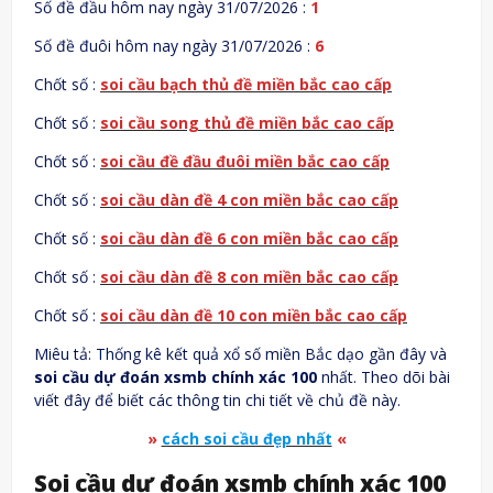
Số đề đầu hôm nay ngày 31/07/2026 :
1
Số đề đuôi hôm nay ngày 31/07/2026 :
6
Chốt số :
soi cầu bạch thủ đề miền bắc cao cấp
Chốt số :
soi cầu song thủ đề miền bắc cao cấp
Chốt số :
soi cầu đề đầu đuôi miền bắc cao cấp
Chốt số :
soi cầu dàn đề 4 con miền bắc cao cấp
Chốt số :
soi cầu dàn đề 6 con miền bắc cao cấp
Chốt số :
soi cầu dàn đề 8 con miền bắc cao cấp
Chốt số :
soi cầu dàn đề 10 con miền bắc cao cấp
Miêu tả: Thống kê kết quả xổ số miền Bắc dạo gần đây và
soi cầu dự đoán xsmb chính xác 100
nhất. Theo dõi bài
viết đây để biết các thông tin chi tiết về chủ đề này.
»
cách soi cầu đẹp nhất
«
Soi cầu dự đoán xsmb chính xác 100