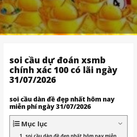
soi cầu dự đoán xsmb
chính xác 100 có lãi ngày
31/07/2026
soi cầu dàn đề đẹp nhất hôm nay
miễn phí ngày 31/07/2026
Mục lục
soi cầu dàn đề đẹp nhất hôm nay miễn