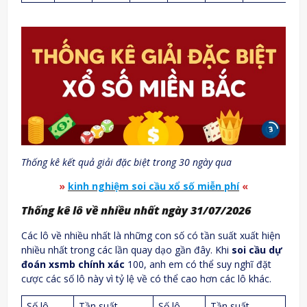
Thống kê kết quả giải đặc biệt trong 30 ngày qua
»
kinh nghiệm soi cầu xổ số miễn phí
«
Thống kê lô về nhiều nhất ngày 31/07/2026
Các lô về nhiều nhất là những con số có tần suất xuất hiện
nhiều nhất trong các lần quay dạo gần đây. Khi
soi cầu dự
đoán xsmb chính xác
100, anh em có thể suy nghĩ đặt
cược các số lô này vì tỷ lệ về có thể cao hơn các lô khác.
Số lô
Tần suất
Số lô
Tần suất