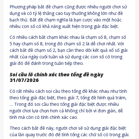
Phương pháp bắt đề chạm cũng được nhiều người chơi sử
dụng và có tỷ lệ thắng cao tuy thưởng không lớn như đề
bạch thủ. Bắt đề chạm nghĩa là bạn cược vào một hoặc
nhiều con số có khả năng xuất hiện trong giải đặc biệt.
Có nhiều cách bắt chạm khác nhau là chạm số 8, chạm số
5 hay chạm số 8, trong đó chạm số 2 là dễ chơi nhất. Với
cách bắt đề chạm số 2, bạn cần theo dõi kết quả xổ số giải
nhất của ngày cuối tuần và sử dụng các con số có trong
giải đó để đánh trong tuần tiếp theo.
Soi cầu lô chính xác theo tổng đề
ngày
31/07/2026
Có rất nhiều cách soi cầu theo tổng đề khác nhau như tính
theo tổng giải đặc biệt, theo giải 7, tổng đề hình quả trám,
… Trong đó soi cầu theo tổng giải đặc biệt được nhiều
người chơi lựa chọn hơn cả không chỉ bởi vì đơn giản, dễ
tính mà còn có tính chính xác cao.
Theo cách bắt đề này, người chơi sẽ sử dụng giải đặc biệt
của lần quay trước đó để tính tổng các chữ số có trong giải.