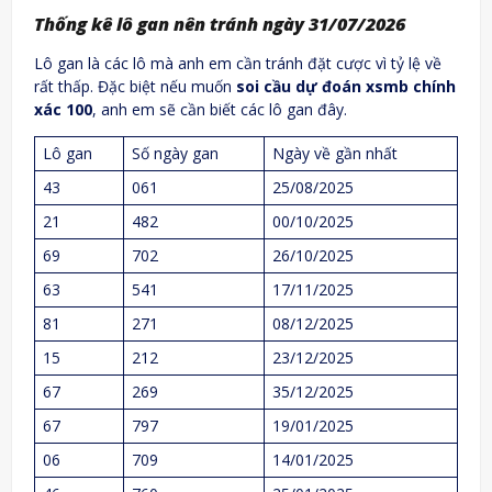
Thống kê lô gan nên tránh
ngày 31/07/2026
Lô gan là các lô mà anh em cần tránh đặt cược vì tỷ lệ về
rất thấp. Đặc biệt nếu muốn
soi cầu dự đoán xsmb chính
xác 100
, anh em sẽ cần biết các lô gan đây.
Lô gan
Số ngày gan
Ngày về gần nhất
43
061
25/08/2025
21
482
00/10/2025
69
702
26/10/2025
63
541
17/11/2025
81
271
08/12/2025
15
212
23/12/2025
67
269
35/12/2025
67
797
19/01/2025
06
709
14/01/2025