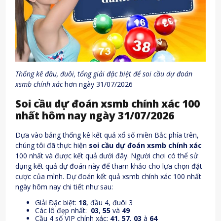
Thống kê đầu, đuôi, tổng giải đặc biệt để soi cầu dự đoán
xsmb chính xác
hơn ngày 31/07/2026
Soi cầu dự đoán xsmb chính xác 100
nhất hôm nay ngày 31/07/2026
Dựa vào bảng thống kê kết quả xổ số miền Bắc phía trên,
chúng tôi đã thực hiện
soi cầu dự đoán xsmb chính xác
100 nhất và được kết quả dưới đây. Người chơi có thể sử
dụng kết quả dự đoán này để tham khảo cho lựa chọn đặt
cược của mình. Dự đoán kết quả xsmb chính xác 100 nhất
ngày hôm nay chi tiết như sau:
Giải Đặc biệt:
18
, đầu 4, đuôi 3
Các lô đẹp nhất:
03
,
55
và
49
Cầu 4 số VIP chính xác:
41
,
57
,
03
à
64