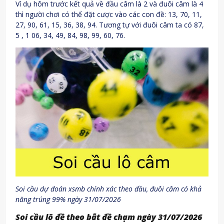
Ví dụ hôm trước kết quả về đầu câm là 2 và đuôi câm là 4
thì người chơi có thể đặt cược vào các con đề: 13, 70, 11,
27, 90, 61, 15, 36, 38, 94. Tương tự với đuôi câm ta có 87,
5 , 1 06, 34, 49, 84, 98, 99, 60, 76.
Soi cầu dự đoán xsmb chính xác theo đầu, đuôi câm có khả
năng trúng 99% ngày 31/07/2026
Soi cầu lô đề theo bắt đề chạm ngày 31/07/2026