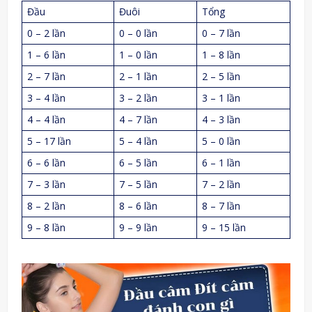
Đầu
Đuôi
Tổng
0 – 2 lần
0 – 0 lần
0 – 7 lần
1 – 6 lần
1 – 0 lần
1 – 8 lần
2 – 7 lần
2 – 1 lần
2 – 5 lần
3 – 4 lần
3 – 2 lần
3 – 1 lần
4 – 4 lần
4 – 7 lần
4 – 3 lần
5 – 17 lần
5 – 4 lần
5 – 0 lần
6 – 6 lần
6 – 5 lần
6 – 1 lần
7 – 3 lần
7 – 5 lần
7 – 2 lần
8 – 2 lần
8 – 6 lần
8 – 7 lần
9 – 8 lần
9 – 9 lần
9 – 15 lần