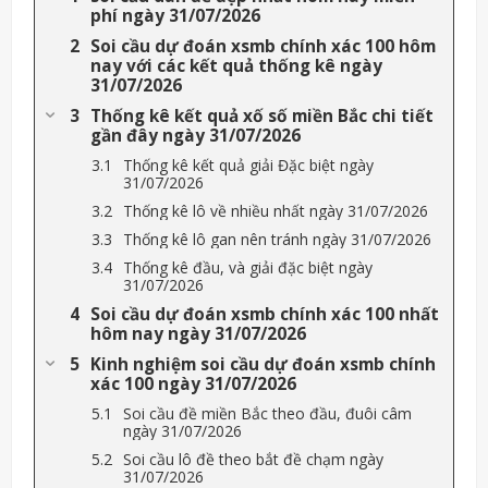
phí ngày 31/07/2026
Soi cầu dự đoán xsmb chính xác 100 hôm
nay với các kết quả thống kê ngày
31/07/2026
Thống kê kết quả xố số miền Bắc chi tiết
gần đây ngày 31/07/2026
Thống kê kết quả giải Đặc biệt ngày
31/07/2026
Thống kê lô về nhiều nhất ngày 31/07/2026
Thống kê lô gan nên tránh ngày 31/07/2026
Thống kê đầu, và giải đặc biệt ngày
31/07/2026
Soi cầu dự đoán xsmb chính xác 100 nhất
hôm nay ngày 31/07/2026
Kinh nghiệm soi cầu dự đoán xsmb chính
xác 100 ngày 31/07/2026
Soi cầu đề miền Bắc theo đầu, đuôi câm
ngày 31/07/2026
Soi cầu lô đề theo bắt đề chạm ngày
31/07/2026