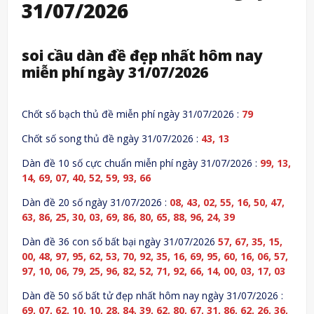
31/07/2026
soi cầu dàn đề đẹp nhất hôm nay
miễn phí ngày 31/07/2026
Chốt số bạch thủ đề miễn phí ngày 31/07/2026 :
79
Chốt số song thủ đề ngày 31/07/2026 :
43, 13
Dàn đề 10 số cực chuẩn miễn phí ngày 31/07/2026 :
99, 13,
14, 69, 07, 40, 52, 59, 93, 66
Dàn đề 20 số ngày 31/07/2026 :
08, 43, 02, 55, 16, 50, 47,
63, 86, 25, 30, 03, 69, 86, 80, 65, 88, 96, 24, 39
Dàn đề 36 con số bất bại ngày 31/07/2026
57, 67, 35, 15,
00, 48, 97, 95, 62, 53, 70, 92, 35, 16, 69, 95, 60, 16, 06, 57,
97, 10, 06, 79, 25, 96, 82, 52, 71, 92, 66, 14, 00, 03, 17, 03
Dàn đề 50 số bất tử đẹp nhất hôm nay ngày 31/07/2026 :
69, 07, 62, 10, 10, 28, 84, 39, 62, 80, 67, 31, 86, 62, 26, 36,