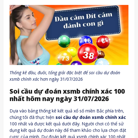
Thống kê đầu, đuôi, tổng giải đặc biệt để soi cầu dự đoán
xsmb chính xác
hơn ngày 31/07/2026
Soi cầu dự đoán xsmb chính xác 100
nhất hôm nay ngày 31/07/2026
Dựa vào bảng thống kê kết quả xổ số miền Bắc phía trên,
chúng tôi đã thực hiện
soi cầu dự đoán xsmb chính xác
100 nhất và được kết quả dưới đây. Người chơi có thể sử
dụng kết quả dự đoán này để tham khảo cho lựa chọn đặt
cược của mình. Dự đoán kết quả xsmb chính xác 100 nhất