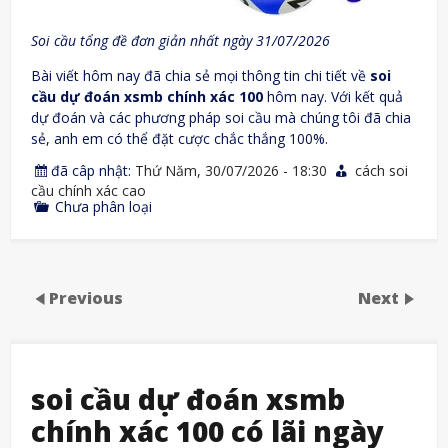
Soi cầu tổng đề đơn giản nhất ngày 31/07/2026
Bài viết hôm nay đã chia sẻ mọi thông tin chi tiết về
soi
cầu dự đoán xsmb chính xác 100
hôm nay. Với kết quả
dự đoán và các phương pháp soi cầu mà chúng tôi đã chia
sẻ, anh em có thể đặt cược chắc thắng 100%.
đã câp nhật:
Thứ Năm, 30/07/2026 - 18:30
cách soi
cầu chính xác cao
Chưa phân loại
Previous
Next
soi cầu dự đoán xsmb
chính xác 100 có lãi ngày