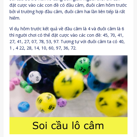
đặt cược vào các con đề có đầu câm, đuôi câm hôm trước
bởi vì trường hợp đầu câm, đuôi câm hai lần liên tiếp là rất
hiếm.
Ví dụ hôm trước kết quả về đầu câm là 4 và đuôi câm là 6
thì người chơi có thể đặt cược vào các con đề: 45, 70, 41,
27, 41, 27, 07, 78, 53, 97. Tương tự với đuôi câm ta có 40,
1 , 4 22, 28, 14, 10, 60, 97, 36, 72.