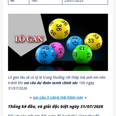
46
760
25/01/2025
Lô gan lâu về có tỷ lệ trúng thưởng rất thấp mà anh em nên
tránh khi
soi cầu dự đoán xsmb chính xác
100 ngày
31/07/2026
»
soi cầu 3 càng mb hôm nay
«
Thống kê đầu, và giải đặc biệt
ngày 31/07/2026
Đối với các anh em đặt cược đề bạch thủ cũng như đề