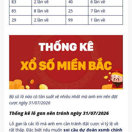
83
2 lần về
40
6 lần về
85
8 lần về
25
7 lần về
29
2 lần về
99
1 lần về
Bộ số lô nào có tần suất về nhiều nhất mà anh em nên đặt
cược ngày 31/07/2026
Thống kê lô gan nên tránh
ngày 31/07/2026
Lô gan là các lô mà anh em cần tránh đặt cược vì tỷ lệ về
rất thấp. Đặc biệt nếu muốn
soi cầu dự đoán xsmb chính