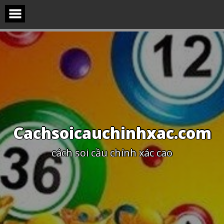
Skip
to
content
C
a
c
h
s
o
i
c
a
u
c
h
i
n
h
x
a
c
.
c
o
m
c
á
c
h
s
o
i
c
ầ
u
c
h
í
n
h
x
á
c
c
a
o