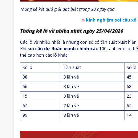
Thống kê kết quả giải đặc biệt trong 30 ngày qua
»
kinh nghiệm soi cầu xổ
Thống kê lô về nhiều nhất ngày 25/04/2026
Các lô về nhiều nhất là những con số có tần suất xuất hiện
Khi
soi cầu dự đoán xsmb chính xác
100, anh em có thể s
thể cao hơn các lô khác.
Số lô
Tần suất
Số lô
98
3 lần về
45
66
3 lần về
68
15
0 lần về
23
64
7 lần về
64
99
8 lần về
14