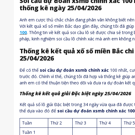
Soi cầu dự đoán xsmb chính xác 100
thống kê ngày 25/04/2026
Anh em cược thủ chắc chắn đang phân vân không biết nên 
Với kết quả xổ số miền Bắc dạo gần đây, chúng tôi đã giú
100
. Thông tin về kết quả soi cầu lô sẽ được chia sẻ trong
pháp, kinh nghiệm soi cầu lô chính xác mà anh em không 
Thống kê kết quả xố số miền Bắc chi
25/04/2026
Để có thể
soi cầu dự đoán xsmb chính xác
100 nhất, cượ
trước đó. Chính vì thế, chúng tôi đã hợp và thống kê giúp
anh em có thể thuận tiện theo dõi và đưa ra dự đoán kết q
Thống kê kết quả giải Đặc biệt ngày 25/04/2026
Kết quả số lô giải Đặc biệt trong 34 ngày vừa qua đã được 
thể dựa vào đó để
soi cầu dự đoán xsmb chính xác 100
Tuần
Thứ 2
Thứ 3
Thứ 4
Thứ 
Tuần 1