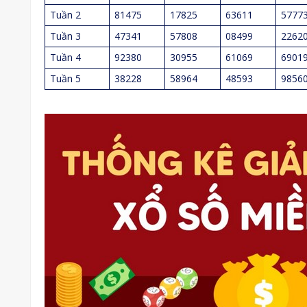
Tuần 2
81475
17825
63611
5777
Tuần 3
47341
57808
08499
2262
Tuần 4
92380
30955
61069
6901
Tuần 5
38228
58964
48593
9856