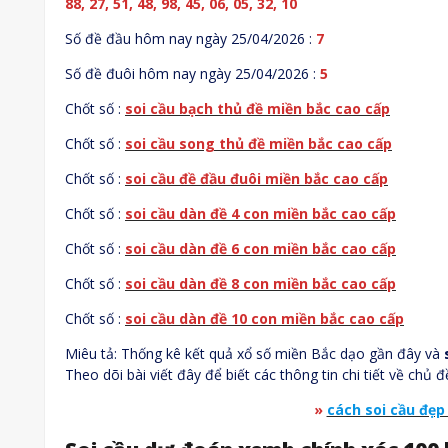
88, 27, 51, 48, 98, 45, 06, 05, 32, 10
Số đề đầu hôm nay ngày 25/04/2026 :
7
Số đề đuôi hôm nay ngày 25/04/2026 :
5
Chốt số :
soi cầu bạch thủ đề miền bắc cao cấp
Chốt số :
soi cầu song thủ đề miền bắc cao cấp
Chốt số :
soi cầu đề đầu đuôi miền bắc cao cấp
Chốt số :
soi cầu dàn đề 4 con miền bắc cao cấp
Chốt số :
soi cầu dàn đề 6 con miền bắc cao cấp
Chốt số :
soi cầu dàn đề 8 con miền bắc cao cấp
Chốt số :
soi cầu dàn đề 10 con miền bắc cao cấp
Miêu tả: Thống kê kết quả xổ số miền Bắc dạo gần đây và
Theo dõi bài viết đây để biết các thông tin chi tiết về chủ đ
»
cách soi cầu đẹp