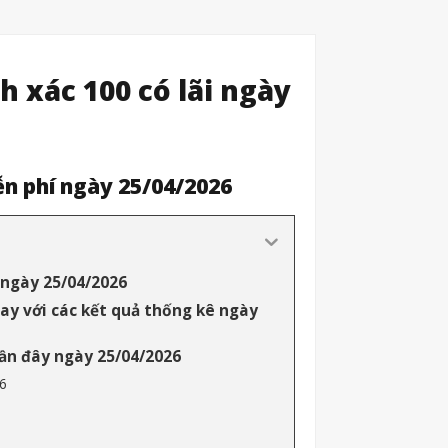
 xác 100 có lãi ngày
ễn phí ngày 25/04/2026
 ngày 25/04/2026
ay với các kết quả thống kê ngày
gần đây ngày 25/04/2026
26