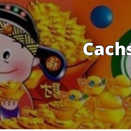
C
a
c
h