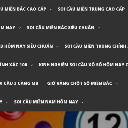
ẦU MIỀN BẮC CAO CẤP
SOI CẦU MIỀN TRUNG CAO CẤP
ÔM NAY
SOI CẦU MIỀN BẮC SIÊU CHUẨN
MB HÔM NAY SIÊU CHUẨN
SOI CẦU MIỀN TRUNG CHÍNH 
ÍNH XÁC 100
KINH NGHIỆM SOI CẦU XỔ SỐ HÔM NAY C
OI CẦU 3 CÀNG MB
GIỜ VÀNG CHỐT SỐ MIỀN BẮC
Y
SOI CẦU MIỀN NAM HÔM NAY