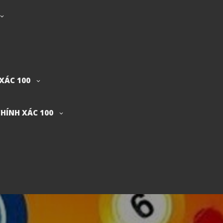
XÁC 100
HÍNH XÁC 100