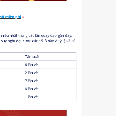
 số miễn phí
«
 nhiều nhất trong các lần quay dạo gần đây.
uy nghĩ đặt cược các số lô này vì tỷ lệ về có
Tần suất
6 lần về
2 lần về
7 lần về
6 lần về
1 lần về