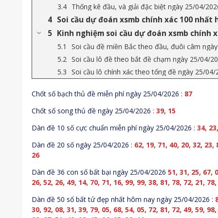
Thống kê đầu, và giải đặc biệt ngày 25/04/202
Soi cầu dự đoán xsmb chính xác 100 nhất
Kinh nghiệm soi cầu dự đoán xsmb chính x
Soi cầu đề miền Bắc theo đầu, đuôi câm ngày
Soi cầu lô đề theo bắt đề chạm ngày 25/04/2
Soi cầu lô chính xác theo tổng đề ngày 25/04
Chốt số bạch thủ đề miễn phí ngày 25/04/2026 :
87
Chốt số song thủ đề ngày 25/04/2026 :
39, 15
Dàn đề 10 số cực chuẩn miễn phí ngày 25/04/2026 :
34, 23,
Dàn đề 20 số ngày 25/04/2026 :
62, 19, 71, 40, 20, 32, 23, 
26
Dàn đề 36 con số bất bại ngày 25/04/2026
51, 31, 25, 67, 0
26, 52, 26, 49, 14, 70, 71, 16, 99, 99, 38, 81, 78, 72, 21, 78,
Dàn đề 50 số bất tử đẹp nhất hôm nay ngày 25/04/2026 :
30, 92, 08, 31, 39, 79, 05, 68, 54, 05, 72, 81, 72, 49, 59, 98,