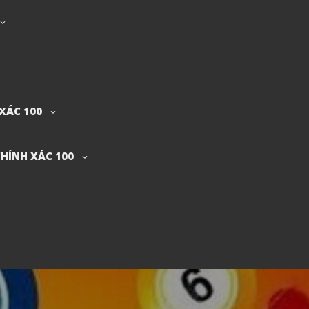
XÁC 100
HÍNH XÁC 100