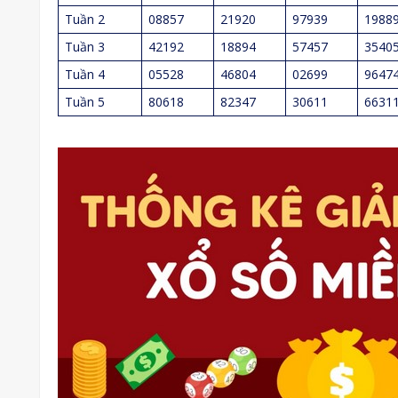
Tuần 2
08857
21920
97939
1988
Tuần 3
42192
18894
57457
3540
Tuần 4
05528
46804
02699
9647
Tuần 5
80618
82347
30611
6631