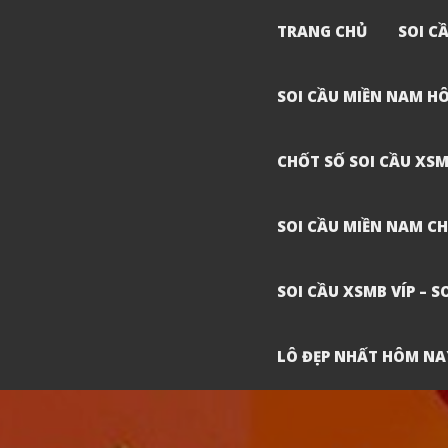
Skip
to
TRANG CHỦ
SOI C
content
SOI CẦU MIỀN NAM H
CHỐT SỐ SOI CẦU XS
SOI CẦU MIỀN NAM CH
SOI CẦU XSMB VÍP – S
LÔ ĐẸP NHẤT HÔM NA