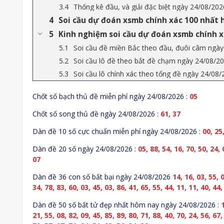
Thống kê đầu, và giải đặc biệt ngày 24/08/202
Soi cầu dự đoán xsmb chính xác 100 nhất
Kinh nghiệm soi cầu dự đoán xsmb chính x
Soi cầu đề miền Bắc theo đầu, đuôi câm ngày
Soi cầu lô đề theo bắt đề chạm ngày 24/08/2
Soi cầu lô chính xác theo tổng đề ngày 24/08
Chốt số bạch thủ đề miễn phí ngày 24/08/2026 :
05
Chốt số song thủ đề ngày 24/08/2026 :
61, 37
Dàn đề 10 số cực chuẩn miễn phí ngày 24/08/2026 :
00, 25,
Dàn đề 20 số ngày 24/08/2026 :
05, 88, 54, 16, 70, 50, 24, 
07
Dàn đề 36 con số bất bại ngày 24/08/2026
14, 16, 03, 55, 0
34, 78, 83, 60, 03, 45, 03, 86, 41, 65, 55, 44, 11, 11, 40, 44,
Dàn đề 50 số bất tử đẹp nhất hôm nay ngày 24/08/2026 :
21, 55, 08, 82, 09, 45, 85, 89, 80, 71, 88, 40, 70, 24, 56, 67,