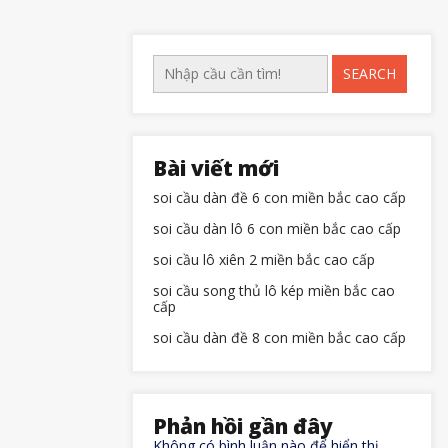
SEARCH
Bài viết mới
soi cầu dàn đề 6 con miền bắc cao cấp
soi cầu dàn lô 6 con miền bắc cao cấp
soi cầu lô xiên 2 miền bắc cao cấp
soi cầu song thủ lô kép miền bắc cao
cấp
soi cầu dàn đề 8 con miền bắc cao cấp
Phản hồi gần đây
Không có bình luận nào để hiển thị.