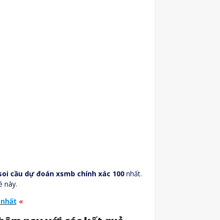
soi cầu dự đoán xsmb chính xác 100
nhất.
ề này.
 nhất
«