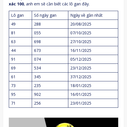
xác 100
, anh em sẽ cần biết các lô gan đây.
Lô gan
Số ngày gan
Ngày về gần nhất
49
288
20/08/2025
81
055
07/10/2025
63
698
27/10/2025
44
673
16/11/2025
91
074
05/12/2025
69
534
23/12/2025
61
345
37/12/2025
73
235
18/01/2025
95
902
16/01/2025
71
256
23/01/2025