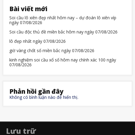
Bài viết mới
Soi cầu lô xiên đẹp nhất hôm nay – dự đoán lô xiên víp
ngày 07/08/2026
Soi cầu độc thủ đề miền bắc hôm nay ngày 07/08/2026
lô đẹp nhất ngày 07/08/2026
giờ vàng chốt số miền bắc ngày 07/08/2026
kinh nghiệm soi cầu xổ số hôm nay chính xác 100 ngày
07/08/2026
Phản hồi gần đây
Không có bình luận nào để hiển thị.
Lưu trữ