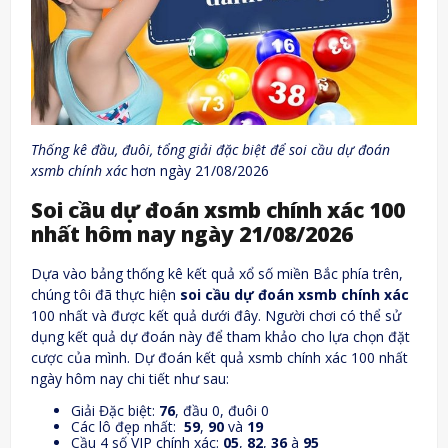
Thống kê đầu, đuôi, tổng giải đặc biệt để soi cầu dự đoán
xsmb chính xác
hơn ngày 21/08/2026
Soi cầu dự đoán xsmb chính xác 100
nhất hôm nay ngày 21/08/2026
Dựa vào bảng thống kê kết quả xổ số miền Bắc phía trên,
chúng tôi đã thực hiện
soi cầu dự đoán xsmb chính xác
100 nhất và được kết quả dưới đây. Người chơi có thể sử
dụng kết quả dự đoán này để tham khảo cho lựa chọn đặt
cược của mình. Dự đoán kết quả xsmb chính xác 100 nhất
ngày hôm nay chi tiết như sau:
Giải Đặc biệt:
76
, đầu 0, đuôi 0
Các lô đẹp nhất:
59
,
90
và
19
Cầu 4 số VIP chính xác:
05
,
82
,
36
à
95