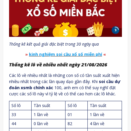
Thống kê kết quả giải đặc biệt trong 30 ngày qua
»
kinh nghiệm soi cầu xổ số miễn phí
«
Thống kê lô về nhiều nhất ngày 21/08/2026
Các lô về nhiều nhất là những con số có tần suất xuất hiện
nhiều nhất trong các lần quay dạo gần đây. Khi
soi cầu dự
đoán xsmb chính xác
100, anh em có thể suy nghĩ đặt
cược các số lô này vì tỷ lệ về có thể cao hơn các lô khác.
Số lô
Tần suất
Số lô
Tần suất
33
1 lần về
01
1 lần về
44
0 lần về
82
4 lần về