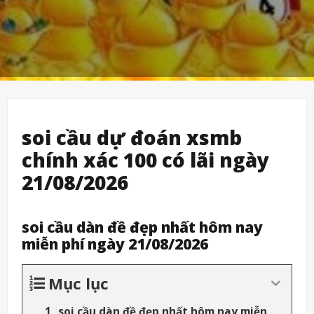
soi cầu dự đoán xsmb
chính xác 100 có lãi ngày
21/08/2026
soi cầu dàn đề đẹp nhất hôm nay
miễn phí ngày 21/08/2026
Mục lục
soi cầu dàn đề đẹp nhất hôm nay miễn