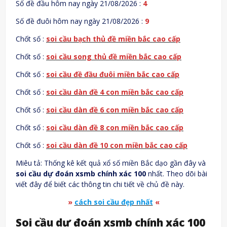
Số đề đầu hôm nay ngày 21/08/2026 :
4
Số đề đuôi hôm nay ngày 21/08/2026 :
9
Chốt số :
soi cầu bạch thủ đề miền bắc cao cấp
Chốt số :
soi cầu song thủ đề miền bắc cao cấp
Chốt số :
soi cầu đề đầu đuôi miền bắc cao cấp
Chốt số :
soi cầu dàn đề 4 con miền bắc cao cấp
Chốt số :
soi cầu dàn đề 6 con miền bắc cao cấp
Chốt số :
soi cầu dàn đề 8 con miền bắc cao cấp
Chốt số :
soi cầu dàn đề 10 con miền bắc cao cấp
Miêu tả: Thống kê kết quả xổ số miền Bắc dạo gần đây và
soi cầu dự đoán xsmb chính xác 100
nhất. Theo dõi bài
viết đây để biết các thông tin chi tiết về chủ đề này.
»
cách soi cầu đẹp nhất
«
Soi cầu dự đoán xsmb chính xác 100