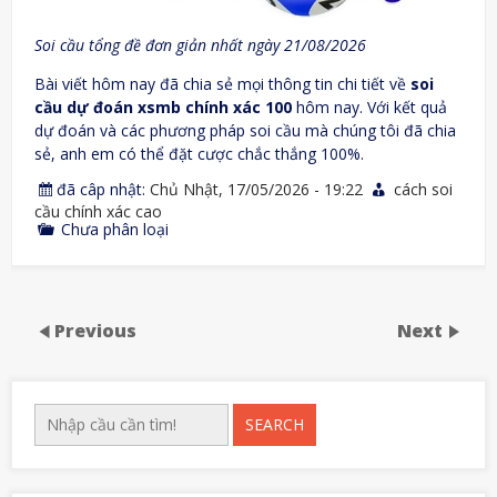
Soi cầu tổng đề đơn giản nhất ngày 21/08/2026
Bài viết hôm nay đã chia sẻ mọi thông tin chi tiết về
soi
cầu dự đoán xsmb chính xác 100
hôm nay. Với kết quả
dự đoán và các phương pháp soi cầu mà chúng tôi đã chia
sẻ, anh em có thể đặt cược chắc thắng 100%.
đã câp nhật:
Chủ Nhật, 17/05/2026 - 19:22
cách soi
cầu chính xác cao
Chưa phân loại
Previous
Next
SEARCH