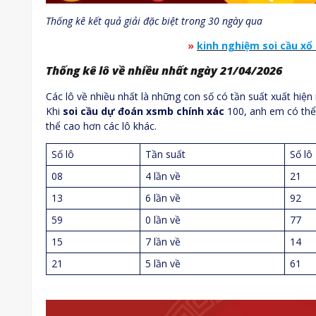
Thống kê kết quả giải đặc biệt trong 30 ngày qua
»
kinh nghiệm soi cầu xổ
Thống kê lô về nhiều nhất ngày 21/04/2026
Các lô về nhiều nhất là những con số có tần suất xuất hiện
Khi
soi cầu dự đoán xsmb chính xác
100, anh em có thể s
thể cao hơn các lô khác.
Số lô
Tần suất
Số lô
08
4 lần về
21
13
6 lần về
92
59
0 lần về
77
15
7 lần về
14
21
5 lần về
61