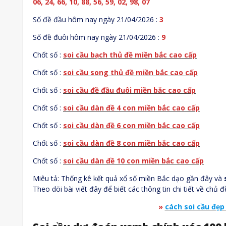
06, 24, 66, 10, 88, 56, 59, 02, 98, 07
Số đề đầu hôm nay ngày 21/04/2026 :
3
Số đề đuôi hôm nay ngày 21/04/2026 :
9
Chốt số :
soi cầu bạch thủ đề miền bắc cao cấp
Chốt số :
soi cầu song thủ đề miền bắc cao cấp
Chốt số :
soi cầu đề đầu đuôi miền bắc cao cấp
Chốt số :
soi cầu dàn đề 4 con miền bắc cao cấp
Chốt số :
soi cầu dàn đề 6 con miền bắc cao cấp
Chốt số :
soi cầu dàn đề 8 con miền bắc cao cấp
Chốt số :
soi cầu dàn đề 10 con miền bắc cao cấp
Miêu tả: Thống kê kết quả xổ số miền Bắc dạo gần đây và
Theo dõi bài viết đây để biết các thông tin chi tiết về chủ đ
»
cách soi cầu đẹp