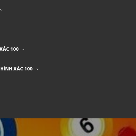
XÁC 100
HÍNH XÁC 100