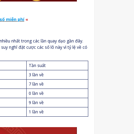
 số miễn phí
«
 nhiều nhất trong các lần quay dạo gần đây.
uy nghĩ đặt cược các số lô này vì tỷ lệ về có
Tần suất
3 lần về
7 lần về
0 lần về
9 lần về
1 lần về