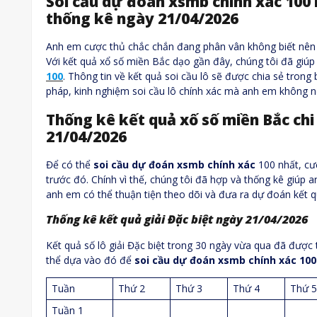
Soi cầu dự đoán xsmb chính xác 100
thống kê ngày 21/04/2026
Anh em cược thủ chắc chắn đang phân vân không biết nên 
Với kết quả xổ số miền Bắc dạo gần đây, chúng tôi đã giú
100
. Thông tin về kết quả soi cầu lô sẽ được chia sẻ trong
pháp, kinh nghiệm soi cầu lô chính xác mà anh em không 
Thống kê kết quả xố số miền Bắc chi
21/04/2026
Để có thể
soi cầu dự đoán xsmb chính xác
100 nhất, cượ
trước đó. Chính vì thế, chúng tôi đã hợp và thống kê giúp
anh em có thể thuận tiện theo dõi và đưa ra dự đoán kết q
Thống kê kết quả giải Đặc biệt ngày 21/04/2026
Kết quả số lô giải Đặc biệt trong 30 ngày vừa qua đã được 
thể dựa vào đó để
soi cầu dự đoán xsmb chính xác 100
Tuần
Thứ 2
Thứ 3
Thứ 4
Thứ 
Tuần 1