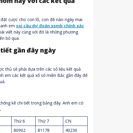
 hôm nay với các kết quả
đặt cược cho con lô, con đề nào ngày mai.
p anh em
soi cầu dự đoán xsmb chính xác
 bài viết này cùng với đó là những phương
nên bỏ qua.
 tiết gần đây ngày
c thủ sẽ phải dựa trên các số liệu kết quả
 anh em các kết quả xổ số miền Bắc gần đây để
uả.
thống kê chi tiết trong bảng đây. Anh em có
.
5
Thứ 6
Thứ 7
CN
80902
81178
40230