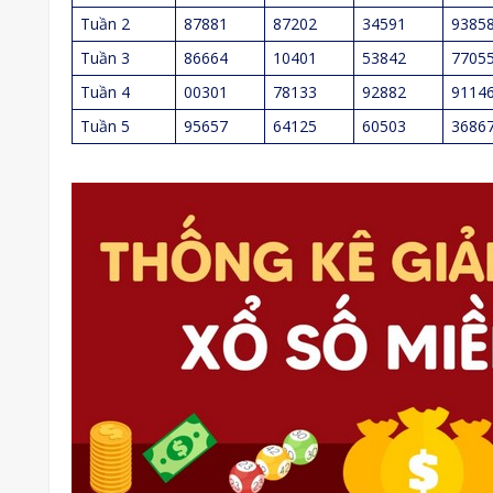
Tuần 2
87881
87202
34591
9385
Tuần 3
86664
10401
53842
7705
Tuần 4
00301
78133
92882
9114
Tuần 5
95657
64125
60503
3686