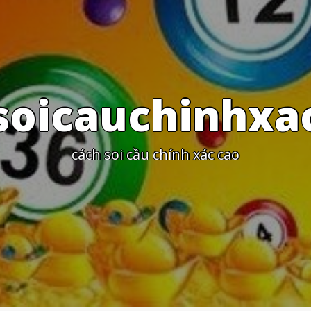
s
o
i
c
a
u
c
h
i
n
h
x
a
c
á
c
h
s
o
i
c
ầ
u
c
h
í
n
h
x
á
c
c
a
o