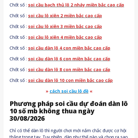
Chốt số :
soi cầu bạch thủ lô 2 nháy miền bắc cao cấp
Chốt số :
soi cầu lô xiên 2 miền bắc cao cấp
Chốt số :
soi cầu lô xiên 3 miền bắc cao cấp
Chốt số :
soi cầu lô xiên 4 miền bắc cao cấp
Chốt số :
soi cầu dàn lô 4 con miền bắc cao cấp
Chốt số :
soi cầu dàn lô 6 con miền bắc cao cấp
Chốt số :
soi cầu dàn lô 8 con miền bắc cao cấp
Chốt số :
soi cầu dàn lô 10 con miền bắc cao cấp
»
cách soi cầu lô đề
«
Phương pháp soi cầu dự đoán dàn lô
10 số mb không thua ngày
30/08/2026
Chỉ có thể dàn lô thì người chơi mới nắm chắc được cơ hội
thắng trong tay. Tuy nhiên, dàn như thế nào và chọn ra sao