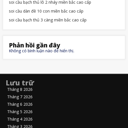
soi cầu bạch thủ lô 2 nháy miền bắc cao cấp
soi cầu dàn đề 10 con miền bắc cao cấp
soi cầu bạch thủ 3 càng miền bắc cao cấp
Phản hồi gần đây
Không có bình luận nào để hiển thị.
Lưu trữ
Tháng 8 2026
Tháng 7 2026
Tháng 6 2026
Tháng 5 2026
Tháng 4 2026
Tháng 3 2026