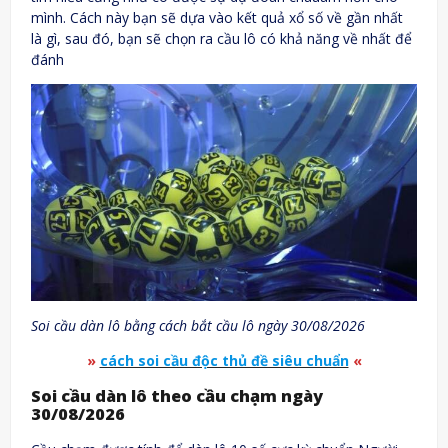
mình. Cách này bạn sẽ dựa vào kết quả xổ số về gần nhất
là gì, sau đó, bạn sẽ chọn ra cầu lô có khả năng về nhất để
đánh
Soi cầu dàn lô bằng cách bắt cầu lô ngày 30/08/2026
»
cách soi cầu độc thủ đề siêu chuẩn
«
Soi cầu dàn lô theo cầu chạm ngày
30/08/2026