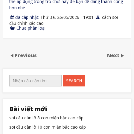
thể áp dụng trong trò chơi này để bạn dễ dàng thành công
hơn nhé.
đã câp nhật:
Thứ Ba, 26/05/2026 - 19:01
cách soi
cầu chính xác cao
Chưa phân loại
Previous
Next
SEARCH
Bài viết mới
soi cầu dàn lô 8 con miền bắc cao cấp
soi cầu dàn lô 10 con miền bắc cao cấp