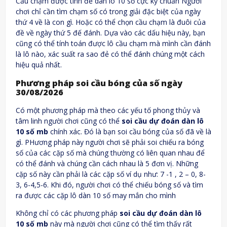
Cầu chạm được tính để dàn lô 10 số cực kỳ chuẩn Người
chơi chỉ cần tìm chạm số có trong giải đặc biệt của ngày
thứ 4 về là con gì. Hoặc có thể chọn cầu chạm là đuôi của
đề về ngày thứ 5 đế đánh. Dựa vào các dấu hiệu này, bạn
cũng có thể tính toán được lô cầu chạm mà mình cần đánh
là lô nào, xác suất ra sao đẻ có thể đánh chúng một cách
hiệu quả nhất.
Phương pháp soi cầu bóng của số ngày
30/08/2026
Có một phương pháp mà theo các yếu tố phong thủy và
tâm linh người chơi cũng có thể
soi cầu dự đoán dàn lô
10 số mb
chính xác. Đó là bạn soi cầu bóng của số đã về là
gì. PHương pháp này người chơi sẽ phải soi chiếu ra bóng
số của các cặp số mà chúng thường có liên quan nhau để
có thể đánh và chúng cần cách nhau là 5 đơn vị. Những
cặp số này cần phải là các cặp số ví dụ như: 7 -1 , 2 – 0, 8-
3, 6-4,5-6. Khi đó, người chơi có thể chiếu bóng số và tìm
ra được các cặp lô dàn 10 số may mắn cho mình
Không chỉ có các phương pháp
soi cầu dự đoán dàn lô
10 số mb
này mà người chơi cũng có thể tìm thấy rất