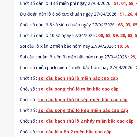
Chốt số dàn lô 4 số miễn phí ngày 27/04/2026 :
51, 01, 68, 
Dự đoán dàn lô 6 số cực chuẩn ngày 27/04/2026 :
91, 26, 4
Chốt số dàn lô 8 số siêu chuẩn ngày 27/04/2026 :
63, 03, 05
Chốt số dàn lô 10 số ngày 27/04/2026 :
00, 62, 99, 20, 63, 
Soi cầu lô xiên 2 miền bắc hôm nay 27/04/2026 :
19, 58
Soi cầu chuẩn lô xiên 3 miền bắc hôm nay 27/04/2026 :
29,
Chốt số miễn phí lô xiên 4 miền bắc hôm nay 27/04/2026 :
Chốt số :
soi cầu bạch thủ lô miền bắc cao cấp
Chốt số :
soi cầu song thủ lô miền bắc cao cấp
Chốt số :
soi cầu bạch thủ lô kép miền bắc cao cấp
Chốt số :
soi cầu song thủ lô kép miền bắc cao cấp
Chốt số :
soi cầu bạch thủ lô 2 nháy miền bắc cao cấp
Chốt số :
soi cầu lô xiên 2 miền bắc cao cấp