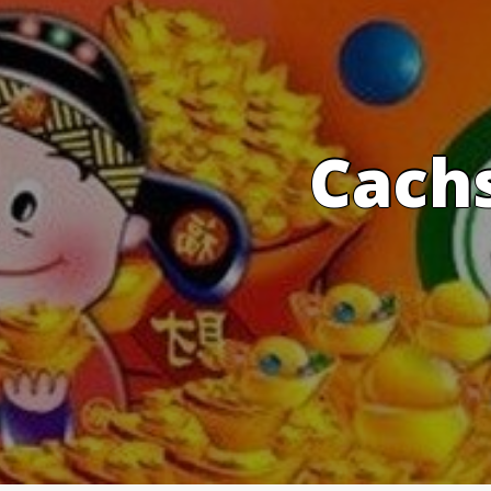
C
a
c
h