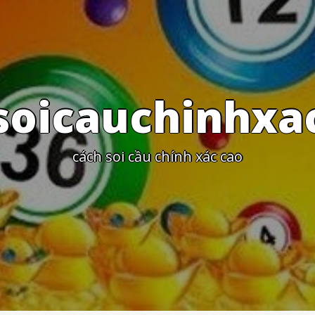
s
o
i
c
a
u
c
h
i
n
h
x
a
c
á
c
h
s
o
i
c
ầ
u
c
h
í
n
h
x
á
c
c
a
o