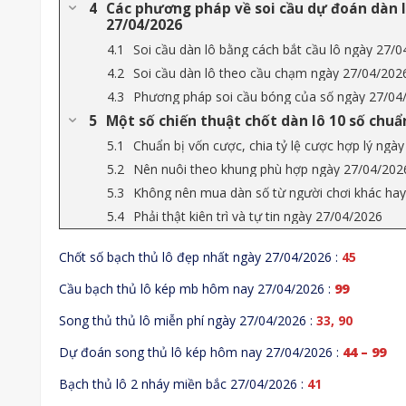
Các phương pháp về soi cầu dự đoán dàn l
27/04/2026
Soi cầu dàn lô bằng cách bắt cầu lô ngày 27/
Soi cầu dàn lô theo cầu chạm ngày 27/04/202
Phương pháp soi cầu bóng của số ngày 27/04
Một số chiến thuật chốt dàn lô 10 số chu
Chuẩn bị vốn cược, chia tỷ lệ cược hợp lý ngà
Nên nuôi theo khung phù hợp ngày 27/04/202
Không nên mua dàn số từ người chơi khác hay
Phải thật kiên trì và tự tin ngày 27/04/2026
Chốt số bạch thủ lô đẹp nhất ngày 27/04/2026 :
45
Cầu bạch thủ lô kép mb hôm nay 27/04/2026 :
99
Song thủ thủ lô miễn phí ngày 27/04/2026 :
33, 90
Dự đoán song thủ lô kép hôm nay 27/04/2026 :
44 – 99
Bạch thủ lô 2 nháy miền bắc 27/04/2026 :
41