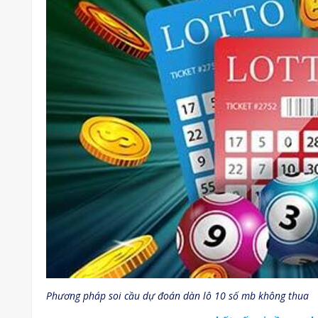
Phương pháp soi cầu dự đoán dàn lô 10 số mb không thua