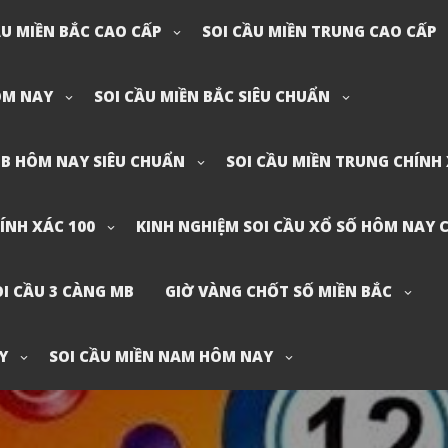
ẦU MIỀN BẮC CAO CẤP
SOI CẦU MIỀN TRUNG CAO CẤP
ÔM NAY
SOI CẦU MIỀN BẮC SIÊU CHUẨN
MB HÔM NAY SIÊU CHUẨN
SOI CẦU MIỀN TRUNG CHÍNH 
ÍNH XÁC 100
KINH NGHIỆM SOI CẦU XỔ SỐ HÔM NAY C
OI CẦU 3 CÀNG MB
GIỜ VÀNG CHỐT SỐ MIỀN BẮC
Y
SOI CẦU MIỀN NAM HÔM NAY