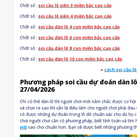
Chốt số :
soi cầu lô xiên 3 miền bắc cao cấp
Chốt số :
soi cầu lô xiên 4 miền bắc cao cấp
Chốt số :
soi cầu dàn lô 4 con miền bắc cao cấp
Chốt số :
soi cầu dàn lô 6 con miền bắc cao cấp
Chốt số :
soi cầu dàn lô 8 con miền bắc cao cấp
Chốt số :
soi cầu dàn lô 10 con miền bắc cao cấp
»
cách soi cầu lô
Phương pháp soi cầu dự đoán dàn l
27/04/2026
Chỉ có thể dàn lô thì người chơi mới nắm chắc được cơ hội
và chọn ra sao thì vẫn là điều làm cho người chơi phải đau
có được những dự đoán trong lô đề chuẩn xác cho dù họ có 
chơi người chơi cần có phương pháp, biết tính toán và tìm 
mb
sao cho chuẩn hơn. Bạn sẽ được biết những phương thứ