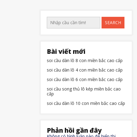
SEARCH
Bài viết mới
soi cầu dàn lô 8 con miền bắc cao cấp
soi cầu dàn lô 4 con miền bắc cao cấp
soi cầu dàn lô 6 con miền bắc cao cấp
soi cầu song thủ lô kép miền bắc cao
cấp
soi cầu dàn lô 10 con miền bắc cao cấp
Phản hồi gần đây
Không có bình luận nào để hiển thị.