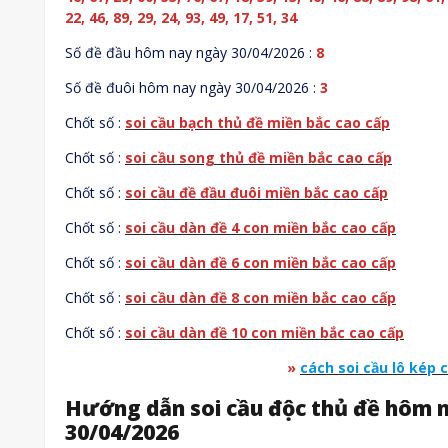
22, 46, 89, 29, 24, 93, 49, 17, 51, 34
Số đề đầu hôm nay ngày 30/04/2026 :
8
Số đề đuôi hôm nay ngày 30/04/2026 :
3
Chốt số :
soi cầu bạch thủ đề miền bắc cao cấp
Chốt số :
soi cầu song thủ đề miền bắc cao cấp
Chốt số :
soi cầu đề đầu đuôi miền bắc cao cấp
Chốt số :
soi cầu dàn đề 4 con miền bắc cao cấp
Chốt số :
soi cầu dàn đề 6 con miền bắc cao cấp
Chốt số :
soi cầu dàn đề 8 con miền bắc cao cấp
Chốt số :
soi cầu dàn đề 10 con miền bắc cao cấp
»
cách soi cầu lô kép 
Hướng dẫn soi cầu độc thủ đề hôm n
30/04/2026