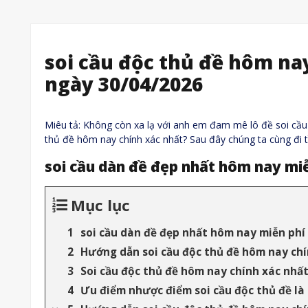
soi cầu độc thủ đề hôm na
ngày 30/04/2026
Miêu tả: Không còn xa lạ với anh em đam mê lô đề soi cầu 
thủ đề hôm nay chính xác nhất? Sau đây chúng ta cùng đi tì
soi cầu dàn đề đẹp nhất hôm nay mi
Mục lục
soi cầu dàn đề đẹp nhất hôm nay miễn phí
Hướng dẫn soi cầu độc thủ đề hôm nay chí
Soi cầu độc thủ đề hôm nay chính xác nhất
Ưu điểm nhược điểm soi cầu độc thủ đề là 