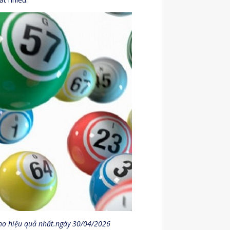
 cho hiệu quả nhất.ngày 30/04/2026