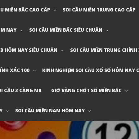
ẦU MIỀN BẮC CAO CẤP
SOI CẦU MIỀN TRUNG CAO CẤP
ÔM NAY
SOI CẦU MIỀN BẮC SIÊU CHUẨN
MB HÔM NAY SIÊU CHUẨN
SOI CẦU MIỀN TRUNG CHÍNH 
ÍNH XÁC 100
KINH NGHIỆM SOI CẦU XỔ SỐ HÔM NAY C
OI CẦU 3 CÀNG MB
GIỜ VÀNG CHỐT SỐ MIỀN BẮC
Y
SOI CẦU MIỀN NAM HÔM NAY