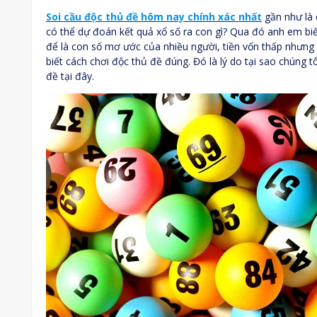
Soi cầu độc thủ đề hôm nay chính xác nhất
gần như là 
có thể dự đoán kết quả xổ số ra con gì? Qua đó anh em biế
để là con số mơ ước của nhiều người, tiền vốn thấp nhưng 
biết cách chơi độc thủ đề đúng. Đó là lý do tại sao chúng t
đề tại đây.