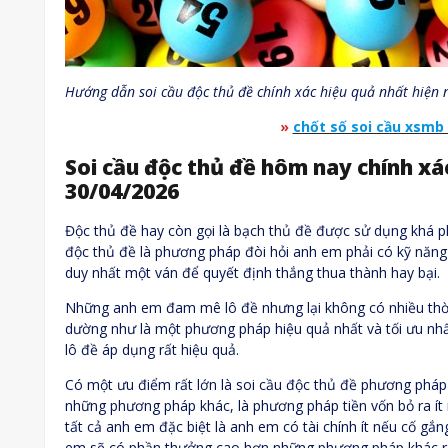
Hướng dẫn soi cầu độc thủ đề chính xác hiệu quả nhất hiện 
»
chốt số soi cầu xsmb
Soi cầu độc thủ đề hôm nay chính xác
30/04/2026
Độc thủ đề hay còn gọi là bạch thủ đề được sử dụng khá phổ
độc thủ đề là phương pháp đòi hỏi anh em phải có kỹ năn
duy nhất một ván để quyết định thắng thua thành hay bại.
Những anh em đam mê lô đề nhưng lại không có nhiều thời 
dường như là một phương pháp hiệu quả nhất và tối ưu nh
lô đề áp dụng rất hiệu quả.
Có một ưu điểm rất lớn là soi cầu độc thủ đề phương pháp
những phương pháp khác, là phương pháp tiền vốn bỏ ra í
tất cả anh em đặc biệt là anh em có tài chính ít nếu cố gắ
em sẽ có phần thưởng cao hơn những phương pháp khác rấ