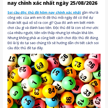
nay chính xác nhất ngày 25/08/2026
Soi cầu độc thủ đề hôm nay chính xác nhất
gần như là
công việc của anh em lô đề thủ mỗi ngày để có thể dự
đoán kết quả xổ số ra con gì? Qua đó anh em biết mình
chơi cầu gì và đánh bao tiền. Độc thủ để là con số mơ ước
của nhiều người, tiền vốn thấp nhưng lợi nhuận khá lớn.
Nhưng không phải ai cũng biết cách chơi độc thủ đề đúng.
Đó là lý do tại sao chúng tôi sẽ hướng dẫn chi tiết cách soi
cầu độc thủ đề tại đây.