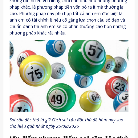
không tốn nhiều vốn liếng chơi ban đầu như những phương
pháp khác, là phương pháp tiền vốn bỏ ra ít mà thưởng lại
cao. Phương pháp này phù hợp tất cả anh em đặc biệt là
anh em có tài chính ít nếu cố gắng lựa chọn cầu số đẹp và
chuẩn đánh thì anh em sẽ có phần thưởng cao hơn những
phương pháp khác rất nhiều.
Soi cầu độc thủ là gì? Cách soi cầu độc thủ đề hôm nay sao
cho hiệu quả nhất.ngày 25/08/2026