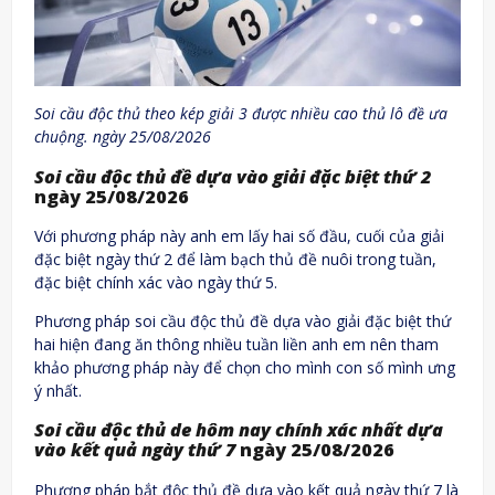
Soi cầu độc thủ theo kép giải 3 được nhiều cao thủ lô đề ưa
chuộng. ngày 25/08/2026
Soi cầu độc thủ đề dựa vào giải đặc biệt thứ 2
ngày 25/08/2026
Với phương pháp này anh em lấy hai số đầu, cuối của giải
đặc biệt ngày thứ 2 để làm bạch thủ đề nuôi trong tuần,
đặc biệt chính xác vào ngày thứ 5.
Phương pháp soi cầu độc thủ đề dựa vào giải đặc biệt thứ
hai hiện đang ăn thông nhiều tuần liền anh em nên tham
khảo phương pháp này để chọn cho mình con số mình ưng
ý nhất.
Soi cầu độc thủ de hôm nay chính xác nhất dựa
vào kết quả ngày thứ 7
ngày 25/08/2026
Phương pháp bắt độc thủ đề dựa vào kết quả ngày thứ 7 là