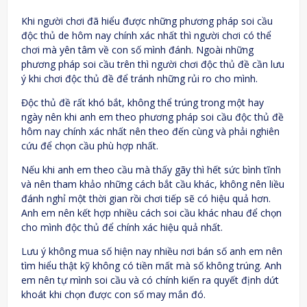
Khi người chơi đã hiểu được những phương pháp soi cầu
độc thủ de hôm nay chính xác nhất thì người chơi có thể
chơi mà yên tâm về con số mình đánh. Ngoài những
phương pháp soi cầu trên thì người chơi độc thủ đề cần lưu
ý khi chơi độc thủ đề để tránh những rủi ro cho mình.
Độc thủ đề rất khó bắt, không thể trúng trong một hay
ngày nên khi anh em theo phương pháp soi cầu độc thủ đề
hôm nay chính xác nhất nên theo đến cùng và phải nghiên
cứu để chọn cầu phù hợp nhất.
Nếu khi anh em theo cầu mà thấy gãy thì hết sức bình tĩnh
và nên tham khảo những cách bắt cầu khác, không nên liều
đánh nghỉ một thời gian rồi chơi tiếp sẽ có hiệu quả hơn.
Anh em nên kết hợp nhiều cách soi cầu khác nhau để chọn
cho mình độc thủ để chính xác hiệu quả nhất.
Lưu ý không mua số hiện nay nhiều nơi bán số anh em nên
tìm hiểu thật kỹ không có tiền mất mà số không trúng. Anh
em nên tự mình soi cầu và có chính kiến ra quyết định dứt
khoát khi chọn được con số may mắn đó.