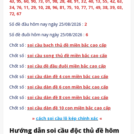
43, 95, 60, 90, 73, 01, 98, 28, 48, 91, 32, 40, 13, 55, 42, 63,
34, 76, 11, 29, 10, 28, 96, 81, 75, 10, 77, 71, 49, 38, 39, 03,
72, 67
Số đề đầu hôm nay ngày 25/08/2026 :
2
Số đề đuôi hôm nay ngày 25/08/2026 :
6
Chốt số :
soi cầu bạch thủ đề miền bắc cao cấp
Chốt số :
soi cầu song thủ đề miền bắc cao cấp
Chốt số :
soi cầu đề đầu đuôi miền bắc cao cấp
Chốt số :
soi cầu dàn đề 4 con miền bắc cao cấp
Chốt số :
soi cầu dàn đề 6 con miền bắc cao cấp
Chốt số :
soi cầu dàn đề 8 con miền bắc cao cấp
Chốt số :
soi cầu dàn đề 10 con miền bắc cao cấp
»
cách soi cầu lô kép chính xác
«
Hướng dẫn soi cầu độc thủ đề hôm