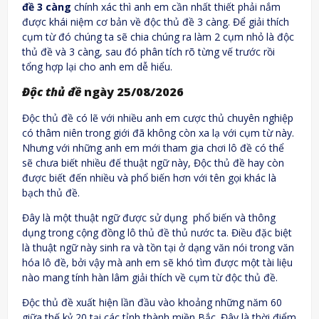
đề 3 càng
chính xác thì anh em cần nhất thiết phải nắm
được khái niệm cơ bản về độc thủ đề 3 càng. Để giải thích
cụm từ đó chúng ta sẽ chia chúng ra làm 2 cụm nhỏ là độc
thủ đề và 3 càng, sau đó phân tích rõ từng vế trước rồi
tổng hợp lại cho anh em dễ hiểu.
Độc thủ đề
ngày 25/08/2026
Độc thủ đề có lẽ với nhiều anh em cược thủ chuyên nghiệp
có thâm niên trong giới đã không còn xa lạ với cụm từ này.
Nhưng với những anh em mới tham gia chơi lô đề có thể
sẽ chưa biết nhiều đế thuật ngữ này, Độc thủ đề hay còn
được biết đến nhiều và phổ biến hơn với tên gọi khác là
bạch thủ đề.
Đây là một thuật ngữ được sử dụng phổ biến và thông
dụng trong cộng đồng lô thủ đề thủ nước ta. Điều đặc biệt
là thuật ngữ này sinh ra và tồn tại ở dạng văn nói trong văn
hóa lô đề, bởi vậy mà anh em sẽ khó tìm được một tài liệu
nào mang tính hàn lâm giải thích về cụm từ độc thủ đề.
Độc thủ đề xuất hiện lần đầu vào khoảng những năm 60
giữa thế kỷ 20 tại các tỉnh thành miền Bắc. Đây là thời điểm