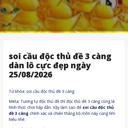
soi cầu độc thủ đề 3 càng
dàn lô cực đẹp ngày
25/08/2026
Từ khóa: soi cầu độc thủ đề 3 càng
Meta: Tương tự độc thủ đề thì độc thủ đề 3 càng cũng là
hình thức chơi hấp dẫn. Vậy làm sao để
soi cầu độc thủ
đề 3 càng
chính xác và chiến thắng bộ môn này cùng tìm
hiểu nhé.