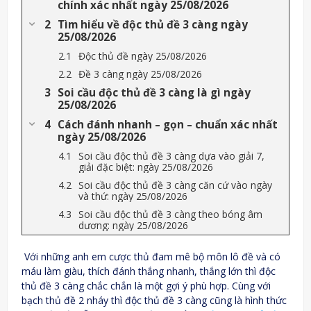
chính xác nhất ngày 25/08/2026
Tìm hiểu về độc thủ đề 3 càng ngày
25/08/2026
Độc thủ đề ngày 25/08/2026
Đề 3 càng ngày 25/08/2026
Soi cầu độc thủ đề 3 càng là gì ngày
25/08/2026
Cách đánh nhanh – gọn – chuẩn xác nhất
ngày 25/08/2026
Soi cầu độc thủ đề 3 càng dựa vào giải 7,
giải đặc biệt: ngày 25/08/2026
Soi cầu độc thủ đề 3 càng căn cứ vào ngày
và thứ: ngày 25/08/2026
Soi cầu độc thủ đề 3 càng theo bóng âm
dương: ngày 25/08/2026
Với những anh em cược thủ đam mê bộ môn lô đề và có
máu làm giàu, thích đánh thắng nhanh, thắng lớn thì độc
thủ đề 3 càng chắc chắn là một gợi ý phù hợp. Cùng với
bạch thủ đề 2 nháy thì độc thủ đề 3 càng cũng là hình thức