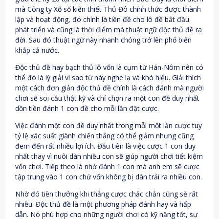
mà Công ty Xổ số kiến thiết Thủ Đô chính thức được thành
lập và hoạt động, đó chính là tiền đề cho lô đề bắt đầu
phát triển và cũng là thời điểm mà thuật ngữ độc thủ đề ra
đời. Sau đó thuật ngữ này nhanh chóng trở lên phổ biến
khắp cả nước.
Độc thủ đề hay bạch thủ lô vốn là cụm từ Hán-Nôm nên có
thể đó là lý giải vì sao từ này nghe lạ và khó hiểu. Giải thích
một cách đơn giản độc thủ đề chính là cách đánh mà người
chơi sẽ soi cầu thật kỹ và chỉ chọn ra một con đề duy nhất
dồn tiền đánh 1 con đề cho mỗi lần đặt cược.
Việc đánh một con đề duy nhất trong mỗi một lần cược tuy
tỷ lệ xác suất giành chiến thắng có thể giảm nhưng cũng
đem đến rất nhiều lợi ích. Đầu tiên là việc cược 1 con duy
nhất thay vì nuôi dàn nhiều con sẽ giúp người chơi tiết kiệm
vốn chơi. Tiếp theo là nhờ đánh 1 con mà anh em sẽ cược
tập trung vào 1 con chứ vốn không bị dàn trải ra nhiều con.
Nhờ đó tiền thưởng khi thắng cược chắc chắn cũng sẽ rất
nhiều. Độc thủ đề là một phương pháp đánh hay và hấp
dẫn. Nó phù hợp cho những người chơi có kỹ năng tốt, sự