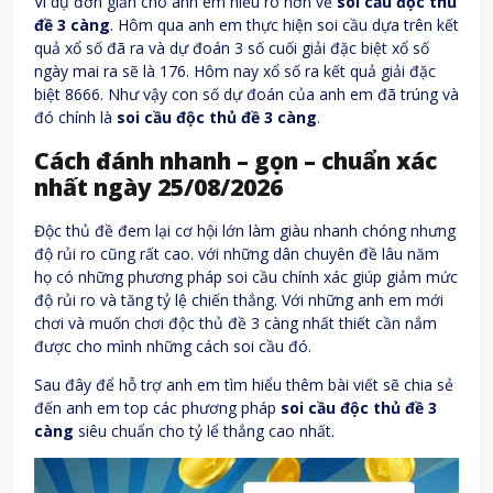
Ví dụ đơn giản cho anh em hiểu rõ hơn về
soi cầu độc thủ
đề 3 càng
. Hôm qua anh em thực hiện soi cầu dựa trên kết
quả xổ số đã ra và dự đoán 3 số cuối giải đặc biệt xổ số
ngày mai ra sẽ là 176. Hôm nay xổ số ra kết quả giải đặc
biệt 8666. Như vậy con số dự đoán của anh em đã trúng và
đó chính là
soi cầu độc thủ đề 3 càng
.
Cách đánh nhanh – gọn – chuẩn xác
nhất ngày 25/08/2026
Độc thủ đề đem lại cơ hội lớn làm giàu nhanh chóng nhưng
độ rủi ro cũng rất cao. với những dân chuyên đề lâu năm
họ có những phương pháp soi cầu chính xác giúp giảm mức
độ rủi ro và tăng tỷ lệ chiến thắng. Với những anh em mới
chơi và muốn chơi độc thủ đề 3 càng nhất thiết cần nắm
được cho mình những cách soi cầu đó.
Sau đây để hỗ trợ anh em tìm hiểu thêm bài viết sẽ chia sẻ
đến anh em top các phương pháp
soi cầu độc thủ đề 3
càng
siêu chuẩn cho tỷ lể thắng cao nhất.