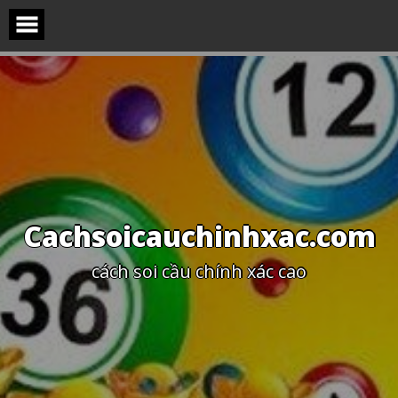
Skip
to
content
C
a
c
h
s
o
i
c
a
u
c
h
i
n
h
x
a
c
.
c
o
m
c
á
c
h
s
o
i
c
ầ
u
c
h
í
n
h
x
á
c
c
a
o