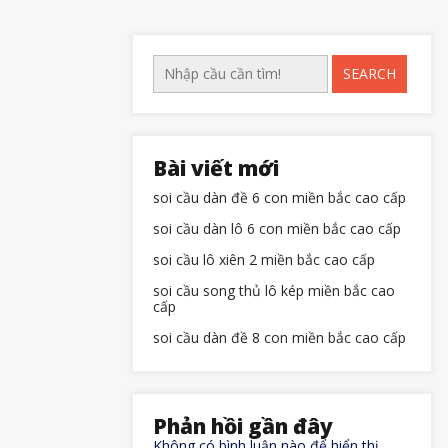
SEARCH
Bài viết mới
soi cầu dàn đề 6 con miền bắc cao cấp
soi cầu dàn lô 6 con miền bắc cao cấp
soi cầu lô xiên 2 miền bắc cao cấp
soi cầu song thủ lô kép miền bắc cao
cấp
soi cầu dàn đề 8 con miền bắc cao cấp
Phản hồi gần đây
Không có bình luận nào để hiển thị.