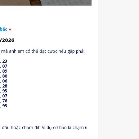
 bắc
«
/2026
 mà anh em có thể đặt cược nếu gặp phải:
, 23
, 07
, 89
, 80
, 06
, 28
, 95
, 07
, 76
, 95
m đầu hoặc chạm đít. Ví dụ cơ bản là chạm 6