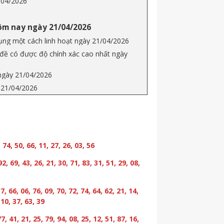
/04/2026
hôm nay ngày 21/04/2026
ụng một cách linh hoạt ngày 21/04/2026
 đề có được độ chính xác cao nhất ngày
ngày 21/04/2026
y 21/04/2026
 74, 50, 66, 11, 27, 26, 03, 56
92, 69, 43, 26, 21, 30, 71, 83, 31, 51, 29, 08,
7, 66, 06, 76, 09, 70, 72, 74, 64, 62, 21, 14,
 10, 37, 63, 39
77, 41, 21, 25, 79, 94, 08, 25, 12, 51, 87, 16,