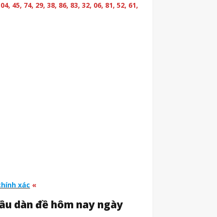
 04, 45, 74, 29, 38, 86, 83, 32, 06, 81, 52, 61,
chính xác
«
cầu dàn đề hôm nay ngày