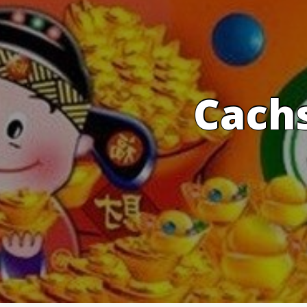
C
a
c
h