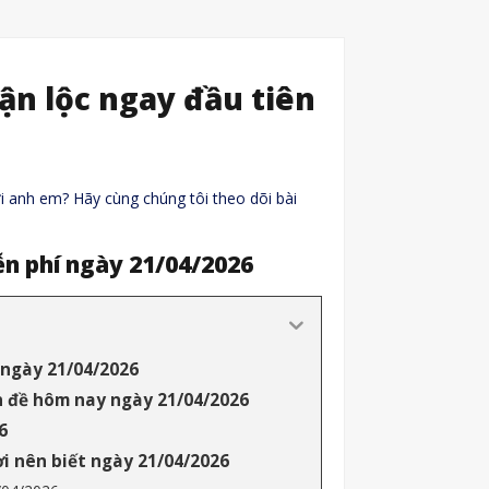
ận lộc ngay đầu tiên
i anh em? Hãy cùng chúng tôi theo dõi bài
ễn phí ngày 21/04/2026
 ngày 21/04/2026
n đề hôm nay ngày 21/04/2026
6
ơi nên biết ngày 21/04/2026