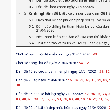
Dàn đề đặc biệt theo đuôi hàng ngày ngày 21
Dàn đề theo chạm ngày 21/04/2026
Kinh nghiệm để biết cách soi cầu dàn đề 
Nắm thật kỹ các phương pháp soi cầu và sử d
Đảm bảo thông tin tham khảo khi soi cầu dàn
21/04/2026
Nên tham khảo các dàn đề của cao thủ khác 
Thật tỉnh táo và tự tin khi soi cầu dàn đề ngà
Chốt số bạch thủ đề miễn phí ngày 21/04/2026 :
69
Chốt số song thủ đề ngày 21/04/2026 :
54, 12
Dàn đề 10 số cực chuẩn miễn phí ngày 21/04/2026 :
59, 10,
Dàn đề 20 số ngày 21/04/2026 :
16, 34, 73, 46, 19, 29, 82, 
38
Dàn đề 36 con số bất bại ngày 21/04/2026
57, 94, 05, 74, 3
83, 48, 61, 90, 16, 02, 29, 93, 20, 63, 40, 58, 54, 29, 61, 82,
Dàn đề 50 số bất tử đẹp nhất hôm nay ngày 21/04/2026 :