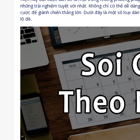
những trải nghiệm tuyệt vời nhất. Không chỉ có thể dễ dà
cược để giành chiến thắng lớn. Dưới đây là một số loại d
lô đề.