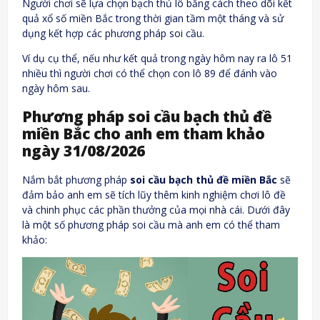
Người chơi sẽ lựa chọn bạch thủ lô bằng cách theo dõi kết
quả xổ số miền Bắc trong thời gian tầm một tháng và sử
dụng kết hợp các phương pháp soi cầu.
Ví dụ cụ thể, nếu như kết quả trong ngày hôm nay ra lô 51
nhiều thì người chơi có thể chọn con lô 89 để đánh vào
ngày hôm sau.
Phương pháp soi cầu bạch thủ đề
miền Bắc cho anh em tham khảo
ngày 31/08/2026
Nắm bắt phương pháp
soi cầu bạch thủ đề miền Bắc
sẽ
đảm bảo anh em sẽ tích lũy thêm kinh nghiệm chơi lô đề
và chinh phục các phần thưởng của mọi nhà cái. Dưới đây
là một số phương pháp soi cầu mà anh em có thể tham
khảo: