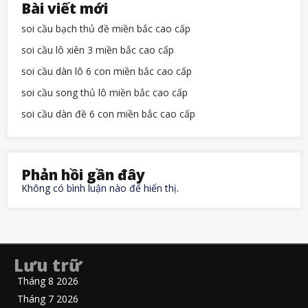
Bài viết mới
soi cầu bạch thủ đề miền bắc cao cấp
soi cầu lô xiên 3 miền bắc cao cấp
soi cầu dàn lô 6 con miền bắc cao cấp
soi cầu song thủ lô miền bắc cao cấp
soi cầu dàn đề 6 con miền bắc cao cấp
Phản hồi gần đây
Không có bình luận nào để hiển thị.
Lưu trữ
Tháng 8 2026
Tháng 7 2026