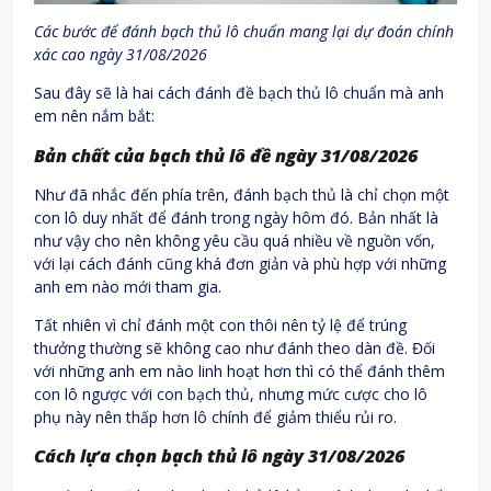
Các bước để đánh bạch thủ lô chuẩn mang lại dự đoán chính
xác cao ngày 31/08/2026
Sau đây sẽ là hai cách đánh đề bạch thủ lô chuẩn mà anh
em nên nắm bắt:
Bản chất của bạch thủ lô đề ngày 31/08/2026
Như đã nhắc đến phía trên, đánh bạch thủ là chỉ chọn một
con lô duy nhất để đánh trong ngày hôm đó. Bản nhất là
như vậy cho nên không yêu cầu quá nhiều về nguồn vốn,
với lại cách đánh cũng khá đơn giản và phù hợp với những
anh em nào mới tham gia.
Tất nhiên vì chỉ đánh một con thôi nên tỷ lệ để trúng
thưởng thường sẽ không cao như đánh theo dàn đề. Đối
với những anh em nào linh hoạt hơn thì có thể đánh thêm
con lô ngược với con bạch thủ, nhưng mức cược cho lô
phụ này nên thấp hơn lô chính để giảm thiểu rủi ro.
Cách lựa chọn bạch thủ lô ngày 31/08/2026