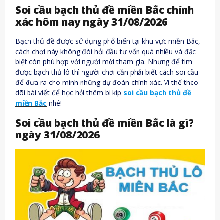
Soi cầu bạch thủ đề miền Bắc chính
xác hôm nay ngày 31/08/2026
Bạch thủ đề được sử dụng phổ biến tại khu vực miền Bắc,
cách chơi này không đòi hỏi đầu tư vốn quá nhiều và đặc
biệt còn phù hợp với người mới tham gia. Nhưng để tim
được bạch thủ lô thì người chơi cần phải biết cách soi cầu
để đưa ra cho mình những dự đoán chính xác. Vì thế theo
dõi bài viết để học hỏi thêm bí kíp
soi cầu bạch thủ đề
miền Bắc
nhé!
Soi cầu bạch thủ đề miền Bắc là gì?
ngày 31/08/2026