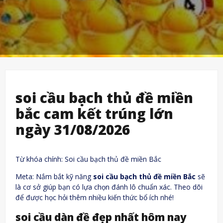
soi cầu bạch thủ đề miền
bắc cam kết trúng lớn
ngày 31/08/2026
Từ khóa chính: Soi cầu bạch thủ đề miền Bắc
Meta: Nắm bắt kỹ năng
soi cầu bạch thủ đề miền Bắc
sẽ
là cơ sở giúp bạn có lựa chọn đánh lô chuẩn xác. Theo dõi
để được học hỏi thêm nhiều kiến thức bổ ích nhé!
soi cầu dàn đề đẹp nhất hôm nay