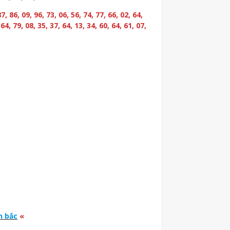
87, 86, 09, 96, 73, 06, 56, 74, 77, 66, 02, 64,
 64, 79, 08, 35, 37, 64, 13, 34, 60, 64, 61, 07,
n bắc
«