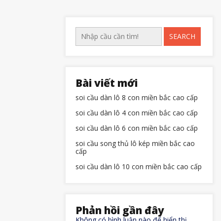
SEARCH
Bài viết mới
soi cầu dàn lô 8 con miền bắc cao cấp
soi cầu dàn lô 4 con miền bắc cao cấp
soi cầu dàn lô 6 con miền bắc cao cấp
soi cầu song thủ lô kép miền bắc cao
cấp
soi cầu dàn lô 10 con miền bắc cao cấp
Phản hồi gần đây
Không có bình luận nào để hiển thị.