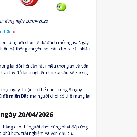
ình dung ngày 20/04/2026
ền bắc
«
t con lô người chơi sẽ dự đánh mỗi ngày. Ngày
hiều hệ thống chuyên soi cầu cho ra rất nhiều
ng lại đòi hỏi cần rất nhiều thời gian và vốn
ích lũy đủ kinh nghiệm thì soi cầu sẽ không
ng một ngày, hoặc có thể nuôi trong 8 ngày
ủ đề miền Bắc
mà người chơi có thể mang lại
 ngày 20/04/2026
 thắng cao thì người chơi cũng phải đáp ứng
p phù hợp, trải nghiệm và vốn đầu tư.