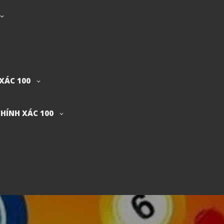
XÁC 100
HÍNH XÁC 100