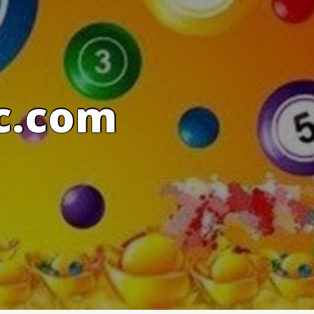
c
.
c
o
m