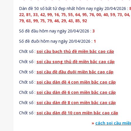
Dàn đề 50 số bất tử đẹp nhất hôm nay ngày 20/04/2026 :
22, 81, 33, 42, 99, 16, 75, 55, 64, 95, 76, 00, 40, 59, 73, 04,
79, 63, 99, 75, 79, 46, 29, 43, 85, 92
Số đề đầu hôm nay ngày 20/04/2026 :
3
Số đề đuôi hôm nay ngày 20/04/2026 :
1
Chốt số :
soi cầu bạch thủ đề miền bắc cao cấp
Chốt số :
soi cầu song thủ đề miền bắc cao cấp
Chốt số :
soi cầu đề đầu đuôi miền bắc cao cấp
Chốt số :
soi cầu dàn đề 4 con miền bắc cao cấp
Chốt số :
soi cầu dàn đề 6 con miền bắc cao cấp
Chốt số :
soi cầu dàn đề 8 con miền bắc cao cấp
Chốt số :
soi cầu dàn đề 10 con miền bắc cao cấp
»
cách soi cầu miề