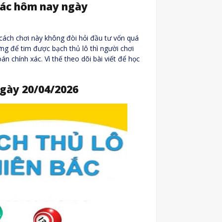
 xác hôm nay ngày
cách chơi này không đòi hỏi đầu tư vốn quá
ng để tim được bạch thủ lô thì người chơi
n chính xác. Vì thế theo dõi bài viết để học
ngày 20/04/2026