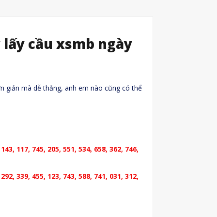
 lấy cầu xsmb ngày
n giản mà dễ thắng, anh em nào cũng có thể
:
143, 117, 745, 205, 551, 534, 658, 362, 746,
:
292, 339, 455, 123, 743, 588, 741, 031, 312,