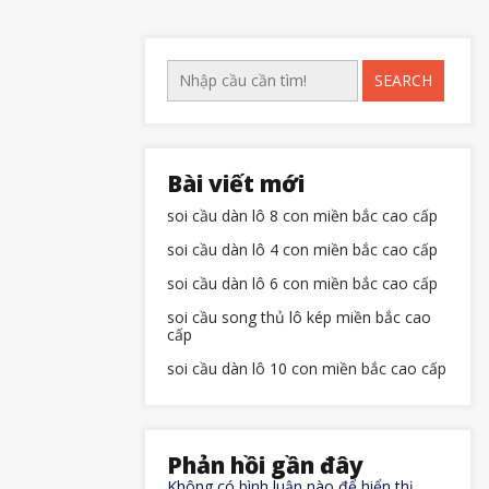
SEARCH
Bài viết mới
soi cầu dàn lô 8 con miền bắc cao cấp
soi cầu dàn lô 4 con miền bắc cao cấp
soi cầu dàn lô 6 con miền bắc cao cấp
soi cầu song thủ lô kép miền bắc cao
cấp
soi cầu dàn lô 10 con miền bắc cao cấp
Phản hồi gần đây
Không có bình luận nào để hiển thị.