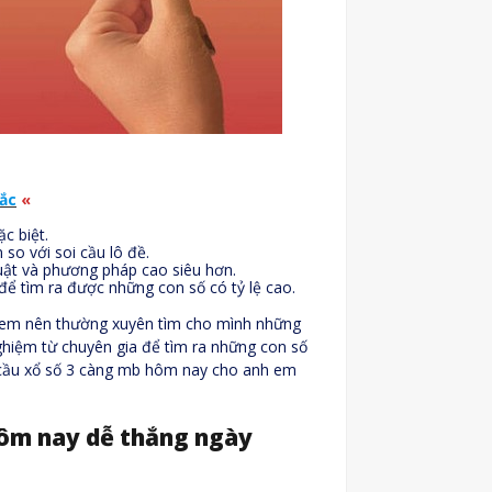
bắc
«
c biệt.
 so với soi cầu lô đề.
uật và phương pháp cao siêu hơn.
để tìm ra được những con số có tỷ lệ cao.
nh em nên thường xuyên tìm cho mình những
hiệm từ chuyên gia để tìm ra những con số
 cầu xổ số 3 càng mb hôm nay cho anh em
 hôm nay dễ thắng ngày