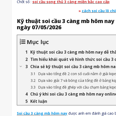
Chốt số :
soi cầu song thủ 3 càng miền bắc cao cấp
»
cách soi cầu lô ch
Kỹ thuật soi cầu 3 càng mb hôm nay
ngày 07/05/2026
Mục lục
Kỹ thuật soi cầu 3 càng mb hôm nay dễ th
Tìm hiểu khái quát về hình thức soi cầu 
Chia sẻ kỹ thuật soi cầu 3 càng mb hôm n
Dựa vào tổng đề 2 con số cuối nằm ở giải kq
Dựa vào giải 7 và bóng của tổng đề ở bảng k
Dựa vào tổng đề ghép với cầu chạm bảng kqx
Chú ý khi soi cầu 3 càng mb hôm nay onlin
Kết luận
Soi cầu 3 càng mb hôm nay
được anh em đánh giá cao bởi