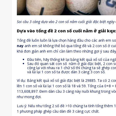
Soi cầu 3 càng dựa vào 2 con số nằm cuối giải đặc biệt ngà
Dựa vào tổng đề 2 con số cuối nằm ở giải kq
Tổng đề luôn luôn là lựa chọn hàng đầu cho các anh em soi
nay
anh em sẽ không thể bỏ qua tổng đề và 2 con số ở cuố
khá đơn giản anh em chỉ cần làm theo những gợi ý sau đây
Đầu tiên, hãy thống kê lại bảng kết quả xổ số của ng
Sau đó quan sát con số nằm ở giải đặc biệt, 2 con s
cộng lại với nhau ra 1 chữ số thì chúng ta sẽ ghép con
và lùi lại 1 con số ta được dàn 3 càng 3 con số.
Ví dụ: Bảng kết quả xổ số giải đặc biệt là 29885. Ta có 2 con
lên 1 con số và lùi lại 1 con số là 18 và 59. Tổng của 0+8 =
113,608,897. Đem dàn cầu 3 càng này nuôi khung trong vò
như mong đợi.
Lưu ý: Nếu như tổng 2 số đề >10 chúng ta tính tổng thêm 
1 phương pháp ghép cầu dàn đề 3 càng cực chất.