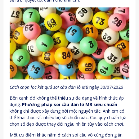
Cách chọn lọc kết quả soi cầu dàn lô MB
ngày 30/07/2026
Bên cạnh đó không thể thiếu sự đa dạng về hình thức áp
dụng.
Phương pháp soi cầu dàn lô MB siêu chuẩn
không chỉ được xây dựng bởi một nguyên tắc. Anh em có
thể khai thác rất nhiều bộ số chuẩn xác. Các quy chuẩn lựa
chọn số đẹp được thay đổi ngẫu nhiên tùy vào cách chơi.
Một ưu điểm khác nằm ở cách soi cầu vô cùng đơn giản.