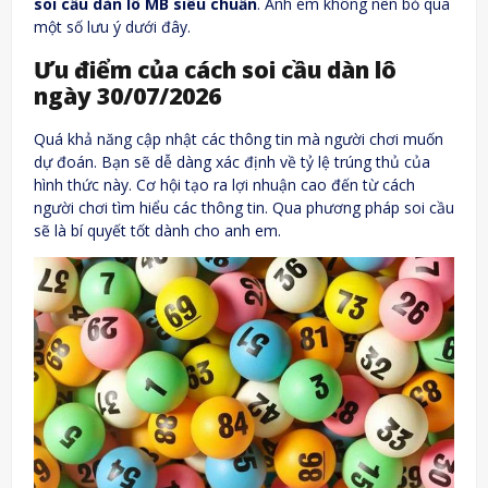
soi cầu dàn lô MB siêu chuẩn
. Anh em không nên bỏ qua
một số lưu ý dưới đây.
Ưu điểm của cách soi cầu dàn lô
ngày 30/07/2026
Quá khả năng cập nhật các thông tin mà người chơi muốn
dự đoán. Bạn sẽ dễ dàng xác định về tỷ lệ trúng thủ của
hình thức này. Cơ hội tạo ra lợi nhuận cao đến từ cách
người chơi tìm hiểu các thông tin. Qua phương pháp soi cầu
sẽ là bí quyết tốt dành cho anh em.