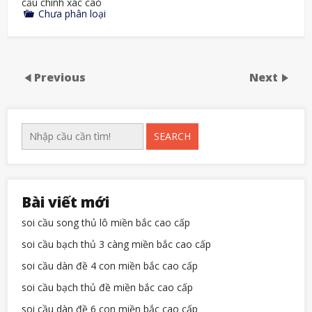
cầu chính xác cao
Chưa phân loại
Previous
Next
SEARCH
Bài viết mới
soi cầu song thủ lô miền bắc cao cấp
soi cầu bạch thủ 3 càng miền bắc cao cấp
soi cầu dàn đề 4 con miền bắc cao cấp
soi cầu bạch thủ đề miền bắc cao cấp
soi cầu dàn đề 6 con miền bắc cao cấp