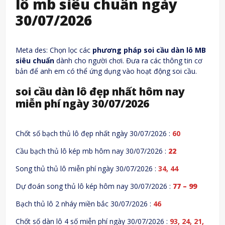
lô mb siêu chuẩn ngày
30/07/2026
Meta des: Chọn lọc các
phương pháp soi cầu dàn lô MB
siêu chuẩn
dành cho người chơi. Đưa ra các thông tin cơ
bản để anh em có thể ứng dụng vào hoạt động soi cầu.
soi cầu dàn lô đẹp nhất hôm nay
miễn phí ngày 30/07/2026
Chốt số bạch thủ lô đẹp nhất ngày 30/07/2026 :
60
Cầu bạch thủ lô kép mb hôm nay 30/07/2026 :
22
Song thủ thủ lô miễn phí ngày 30/07/2026 :
34, 44
Dự đoán song thủ lô kép hôm nay 30/07/2026 :
77 – 99
Bạch thủ lô 2 nháy miền bắc 30/07/2026 :
46
Chốt số dàn lô 4 số miễn phí ngày 30/07/2026 :
93, 24, 21,