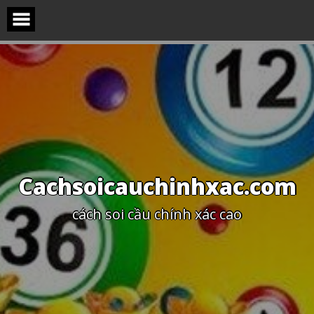
Skip
to
content
C
a
c
h
s
o
i
c
a
u
c
h
i
n
h
x
a
c
.
c
o
m
c
á
c
h
s
o
i
c
ầ
u
c
h
í
n
h
x
á
c
c
a
o