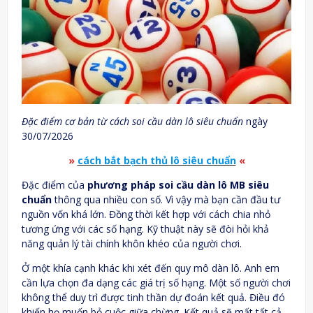
Đặc điểm cơ bản từ cách soi cầu dàn lô siêu chuẩn
ngày
30/07/2026
»
cách bắt bạch thủ lô siêu chuẩn
«
Đặc điểm của
phương pháp soi cầu dàn lô MB siêu
chuẩn
thông qua nhiều con số. Vì vậy mà bạn cần đầu tư
nguồn vốn khá lớn. Đồng thời kết hợp với cách chia nhỏ
tương ứng với các số hạng. Kỹ thuật này sẽ đòi hỏi khả
năng quản lý tài chính khôn khéo của người chơi.
Ở một khía cạnh khác khi xét đến quy mô dàn lô. Anh em
cần lựa chọn đa dạng các giá trị số hạng. Một số người chơi
không thể duy trì được tinh thần dự đoán kết quả. Điều đó
khiến họ muốn bỏ cuộc giữa chừng. Kết quả sẽ mất tất cả