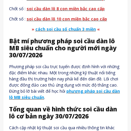
Chốt số :
soi cầu dàn lô 8 con miền bắc cao cấp
Chốt số :
soi cầu dàn lô 10 con miền bắc cao cấp
»
cách soi cầu số chuẩn 3 miền
«
Bật mí phương pháp soi cầu dàn lô
MB siêu chuẩn cho người mới ngày
30/07/2026
Phương pháp soi cầu trực tuyến được định hình với những
đặc điểm khác nhau. Một trong những kỹ thuật nổi tiếng
hàng đầu thị trường hiện nay phải kể đến dàn đề. Lối chơi
được đông đảo cao thủ ứng dụng với mức độ thắng cao.
Đừng bỏ lỡ bài viết để học hỏi
phương pháp soi cầu dàn
lô MB siêu chuẩn
.
Tổng quan về hình thức soi cầu dàn
lô cơ bản ngày 30/07/2026
Cách cập nhật kỹ thuật soi cầu qua nhiều thông tin khác