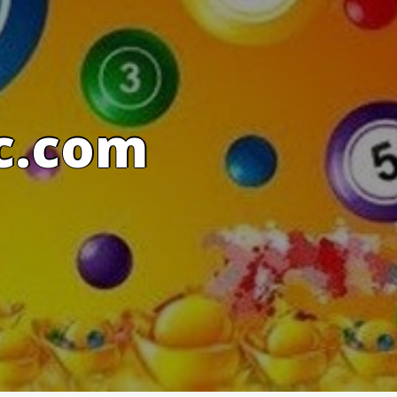
c
.
c
o
m