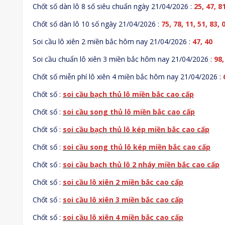
Chốt số dàn lô 8 số siêu chuẩn ngày 21/04/2026 :
25, 47, 81
Chốt số dàn lô 10 số ngày 21/04/2026 :
75, 78, 11, 51, 83, 
Soi cầu lô xiên 2 miền bắc hôm nay 21/04/2026 :
47, 40
Soi cầu chuẩn lô xiên 3 miền bắc hôm nay 21/04/2026 :
98,
Chốt số miễn phí lô xiên 4 miền bắc hôm nay 21/04/2026 :
Chốt số :
soi cầu bạch thủ lô miền bắc cao cấp
Chốt số :
soi cầu song thủ lô miền bắc cao cấp
Chốt số :
soi cầu bạch thủ lô kép miền bắc cao cấp
Chốt số :
soi cầu song thủ lô kép miền bắc cao cấp
Chốt số :
soi cầu bạch thủ lô 2 nháy miền bắc cao cấp
Chốt số :
soi cầu lô xiên 2 miền bắc cao cấp
Chốt số :
soi cầu lô xiên 3 miền bắc cao cấp
Chốt số :
soi cầu lô xiên 4 miền bắc cao cấp