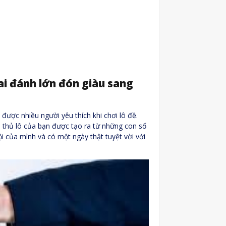
ai đánh lớn đón giàu sang
được nhiều người yêu thích khi chơi lô đề.
thủ lô của bạn được tạo ra từ những con số
 của mình và có một ngày thật tuyệt vời với