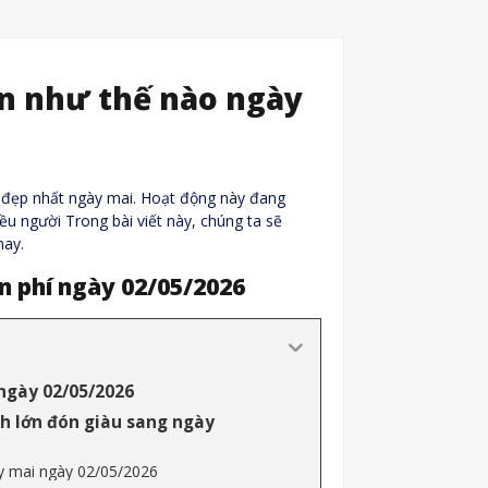
ẩn như thế nào ngày
lô đẹp nhất ngày mai. Hoạt động này đang
ều người Trong bài viết này, chúng ta sẽ
nay.
n phí ngày 02/05/2026
 ngày 02/05/2026
nh lớn đón giàu sang ngày
ày mai ngày 02/05/2026