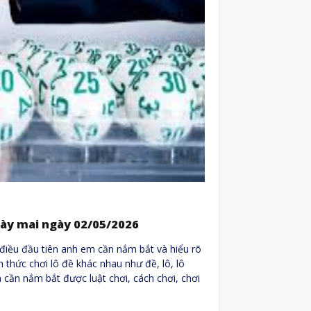
gày mai ngày 02/05/2026
 điều đầu tiên anh em cần nắm bắt và hiểu rõ
h thức chơi lô đề khác nhau như đề, lô, lô
m cần nắm bắt được luật chơi, cách chơi, chơi