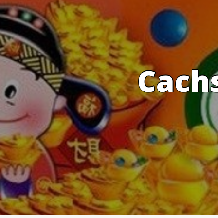
C
a
c
h