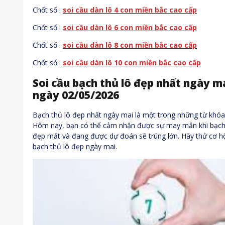
Chốt số :
soi cầu dàn lô 4 con miền bắc cao cấp
Chốt số :
soi cầu dàn lô 6 con miền bắc cao cấp
Chốt số :
soi cầu dàn lô 8 con miền bắc cao cấp
Chốt số :
soi cầu dàn lô 10 con miền bắc cao cấp
Soi cầu bạch thủ lô đẹp nhất ngày m
ngày 02/05/2026
Bạch thủ lô đẹp nhất ngày mai là một trong những từ khóa 
Hôm nay, bạn có thể cảm nhận được sự may mắn khi bạch 
đẹp mắt và đang được dự đoán sẽ trúng lớn. Hãy thử cơ hội
bạch thủ lô đẹp ngày mai.