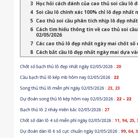
Học hỏi cách đánh của cao thủ soi cầu lô 
Soi cầu lô chính xác 100% chỉ lô đẹp nhất
Cao thủ soi cầu phân tích nhịp lô đẹp nhấ
Cách tìm hiểu thông tin về cao thủ soi cầ
02/05/2026
Các cao thủ lô đẹp nhất ngày mai chốt số
Cách bắt cầu lô đẹp nhất ngày mai dựa vào 
Chốt số bạch thủ lô đẹp nhất ngày 02/05/2026 :
20
Cầu bạch thủ lô kép mb hôm nay 02/05/2026 :
22
Song thủ thủ lô miễn phí ngày 02/05/2026 :
23, 23
Dự đoán song thủ lô kép hôm nay 02/05/2026 :
22 – 22
Bạch thủ lô 2 nháy miền bắc 02/05/2026 :
27
Chốt số dàn lô 4 số miễn phí ngày 02/05/2026 :
11, 94, 25, 
Dự đoán dàn lô 6 số cực chuẩn ngày 02/05/2026 :
99, 64, 3