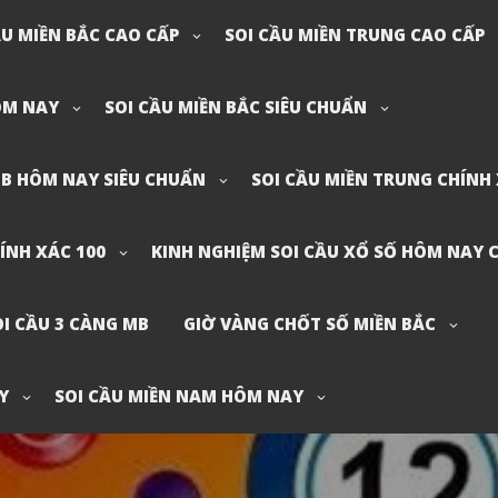
ẦU MIỀN BẮC CAO CẤP
SOI CẦU MIỀN TRUNG CAO CẤP
ÔM NAY
SOI CẦU MIỀN BẮC SIÊU CHUẨN
MB HÔM NAY SIÊU CHUẨN
SOI CẦU MIỀN TRUNG CHÍNH 
ÍNH XÁC 100
KINH NGHIỆM SOI CẦU XỔ SỐ HÔM NAY C
OI CẦU 3 CÀNG MB
GIỜ VÀNG CHỐT SỐ MIỀN BẮC
Y
SOI CẦU MIỀN NAM HÔM NAY