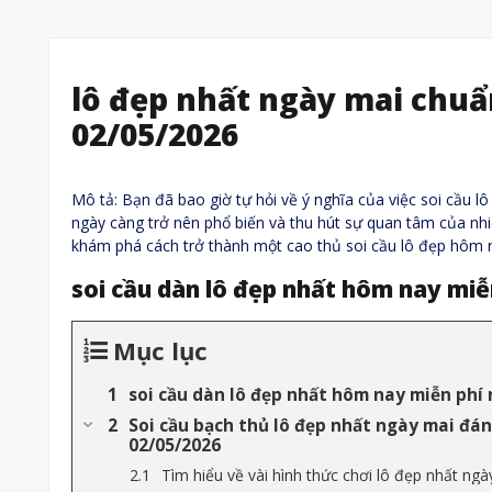
lô đẹp nhất ngày mai chu
02/05/2026
Mô tả: Bạn đã bao giờ tự hỏi về ý nghĩa của việc soi cầu 
ngày càng trở nên phổ biến và thu hút sự quan tâm của nhi
khám phá cách trở thành một cao thủ soi cầu lô đẹp hôm 
soi cầu dàn lô đẹp nhất hôm nay miễ
Mục lục
soi cầu dàn lô đẹp nhất hôm nay miễn phí
Soi cầu bạch thủ lô đẹp nhất ngày mai đá
02/05/2026
Tìm hiểu về vài hình thức chơi lô đẹp nhất ng