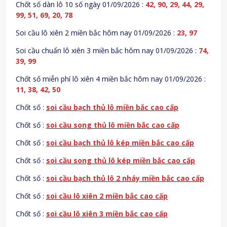
Chốt số dàn lô 10 số ngày 01/09/2026 :
42, 90, 29, 44, 29,
99, 51, 69, 20, 78
Soi cầu lô xiên 2 miền bắc hôm nay 01/09/2026 :
23, 97
Soi cầu chuẩn lô xiên 3 miền bắc hôm nay 01/09/2026 :
74,
39, 99
Chốt số miễn phí lô xiên 4 miền bắc hôm nay 01/09/2026 :
11, 38, 42, 50
Chốt số :
soi cầu bạch thủ lô miền bắc cao cấp
Chốt số :
soi cầu song thủ lô miền bắc cao cấp
Chốt số :
soi cầu bạch thủ lô kép miền bắc cao cấp
Chốt số :
soi cầu song thủ lô kép miền bắc cao cấp
Chốt số :
soi cầu bạch thủ lô 2 nháy miền bắc cao cấp
Chốt số :
soi cầu lô xiên 2 miền bắc cao cấp
Chốt số :
soi cầu lô xiên 3 miền bắc cao cấp