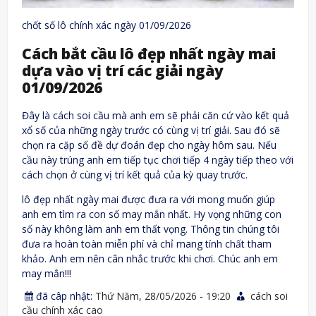
chốt số lô chính xác ngày 01/09/2026
Cách bắt cầu lô đẹp nhất ngày mai
dựa vào vị trí các giải ngày
01/09/2026
Đây là cách soi cầu mà anh em sẽ phải căn cứ vào kết quả
xổ số của những ngày trước có cùng vị trí giải. Sau đó sẽ
chọn ra cặp số đề dự đoán đẹp cho ngày hôm sau. Nếu
cầu này trúng anh em tiếp tục chơi tiếp 4 ngày tiếp theo với
cách chọn ở cùng vị trí kết quả của kỳ quay trước.
lô đẹp nhất ngày mai được đưa ra với mong muốn giúp
anh em tìm ra con số may mắn nhất. Hy vọng những con
số này không làm anh em thất vọng. Thông tin chúng tôi
đưa ra hoàn toàn miễn phí và chỉ mang tính chất tham
khảo. Anh em nên cân nhắc trước khi chơi. Chúc anh em
may mắn!!!
đã câp nhật:
Thứ Năm, 28/05/2026 - 19:20
cách soi
cầu chính xác cao