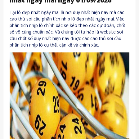
nhất ngày mai ngày 01/09/2026
Tại lô đẹp nhất ngày mai là nơi duy nhất hiện nay mà các
cao thủ soi cầu phân tích nhịp lô đẹp nhất ngày mai. Việc
phân tích nhịp lô chính xác sẽ kéo theo các dự đoán, chốt
số vô cùng chuẩn xác. Và chúng tôi tự hào là website soi
cầu chốt số duy nhất hiện nay được các cao thủ soi cầu
phân tích nhịp lô cụ thể, cặn kẽ và chính xác.