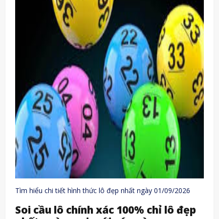
Tìm hiểu chi tiết hình thức lô đẹp nhất ngày 01/09/2026
Soi cầu lô chính xác 100% chỉ lô đẹp