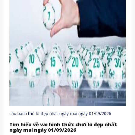
cầu bạch thủ lô đẹp nhất ngày mai ngày 01/09/2026
Tìm hiểu về vài hình thức chơi lô đẹp nhất
ngày mai ngày 01/09/2026