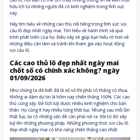
hữu ích từ những người đã có kinh nghiệm trong lĩnh vực
này.
Hãy tìm hiểu về những cao thủ nổi tiếng trong lĩnh vực soi
cầu lô đẹp nhất ngày mai. Tìm hiểu về hành trình và quá
trình phát triển của họ. Điều này sẽ giúp bạn hiểu rõ hơn về
những điều cần làm và tránh khi tham gia vào hoạt động
soi cầu lô.
Các cao thủ lô đẹp nhất ngày mai
chốt số có chính xác không? ngày
01/09/2026
Như chúng ta đã biết đã là xổ số thì phải có thắng có thua.
Không ai dám dự tin là hôm nay chiến thắng 100%. Các cao
thủ cũng vậy. Để tích luỹ được nhiều kinh nghiệm cho bản
thân. Họ cũng ít hay nhiều từng thất bại. Nhưng sau mỗi lần
thất bại, lại có những vấn đề cần phải rút ra. Rồi từ đó xây
luỹ lên những phương pháp. Những phương thức soi cầu lô
đẹp nhất ngày mai có khả năng chiến thắng cao nhất.